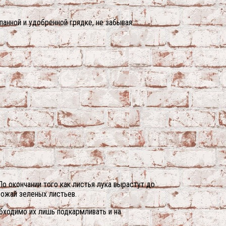
анной и удобренной грядке, не забывая
о окончании того как листья лука вырастут до
рожай зеленых листьев.
обходимо их лишь подкармливать и на