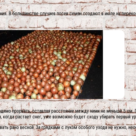
ия. В большинстве случаев посев семян создают в июле на перекоп
ходимо прорвать, оставляя расстояние между ними не меньше 5 см. П
, когда растает снег, уже возможно будет сходу убирать первый у
вать рано весной. За грядками с луком особого ухода не нужно, не