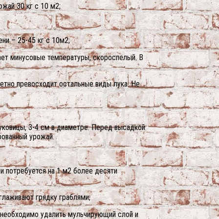
жай 30 кг с 10 м2;
ни – 25-45 кг с 10м2;
ает минусовые температуры, скороспелый. В
метно превосходит остальные виды лука. Не
уковицы, 3-4 см в диаметре. Перед высадкой
рованный урожай.
и потребуется на 1 м2 более десяти
глаживают грядку граблями;
й необходимо удалить мульчирующий слой и