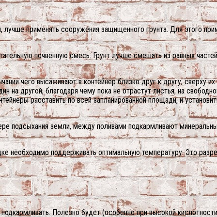
и, лучше применять сооружения защищенного грунта. Для этого при
тательную почвенную смесь. Грунт лучше смешать из равных частей
чании чего высаживают в контейнер близко друг к другу, сверху и
дин на другой, благодаря чему пока не отрастут листья, на свободн
нтейнеры расставить по всей запланированной площади, и установит
мере подсыхания земли, между поливами подкармливают минеральн
ядке необходимо поддерживать оптимальную температуру. Это разр
 подкармливать. Полезно будет (особенно при высокой кислотности