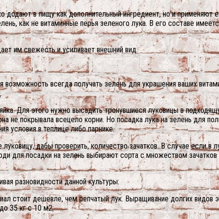
о додают в пищу как дополнительный ингредиент, но и применяют ег
ень, как не витаминные перья зеленого лука. В его составе имеет
дает им свежесть и усиливает внешний вид.
ся возможность всегда получать зелень для украшения ваших вита
.
зяйка. Для этого нужно высадить тронувшиеся луковицы в подходящ
 она не покрывала всецело корни. Но посадка лука на зелень для по
ия условия в теплице либо парнике.
уковицу, дабы проверить, количество зачатков. В случае если в лу
юди для посадки на зелень выбирают сорта с множеством зачатков 
вая разновидности данной культуры:
иал стоит дешевле, чем репчатый лук. Выращивание долгих видов эт
о 35 кг с 10 м2;