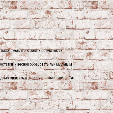
 насекомое, а его желтые личинки, их
 остатки, и весной обработать лук мыльным
одимо сложить в полиэтиленовые пакеты. Так