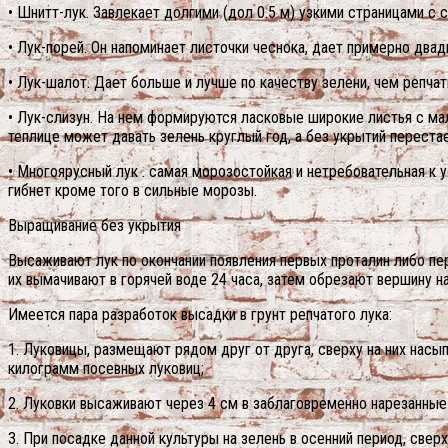
• Шнитт-лук. Завлекает долгими (дол 0.5 м) узкими страницами с 
• Лук-порей. Он напоминает листочки чеснока, дает примерно два
• Лук-шалот. Дает больше и лучше по качеству зелени, чем репчат
• Лук-слизун. На нем формируются ласковые широкие листья с м
теплице может давать зелень круглый год, а без укрытий переста
• Многоярусный лук . самая морозостойкая и нетребовательная к 
гибнет кроме того в сильные морозы.
Выращивание без укрытия
Высаживают лук по окончании появления первых проталин либо п
их вымачивают в горячей воде 24 часа, затем обрезают вершину н
Имеется пара разработок высадки в грунт репчатого лука:
1. Луковицы, размещают рядом друг от друга, сверху на них насы
килограмм посевных луковиц;
2. Луковки высаживают через 4 см в заблаговременно нарезанные
3. При посадке данной культуры на зелень в осенний период, св