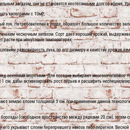
сильным запахом, они не становятся неотёсанными долгое время. Уро
дцать килограмм с 10м2;
ый лук. Нетребователен в уходе, образует большое количество зеле
аленьким чесночным запахом. Сорт дает хороший урожай, выдержив
ет расти при минусовых температурах;
условиям разновидность лука, по его размеру и качеству урожая за
еред осенними морозами. Для посадки выбирают многозачатковые л
а 1 см, дабы активизировать рост перьев и расширить неспециализи
пают землю слоем толщиной 3 см. при применении данной технологи
 борозды (свободное пространство между рядками 20 см), затем с
ерху его укрывают слоем перепревшего навоза либо перегноя. Весно