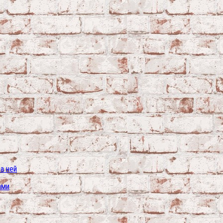
а ней
ами