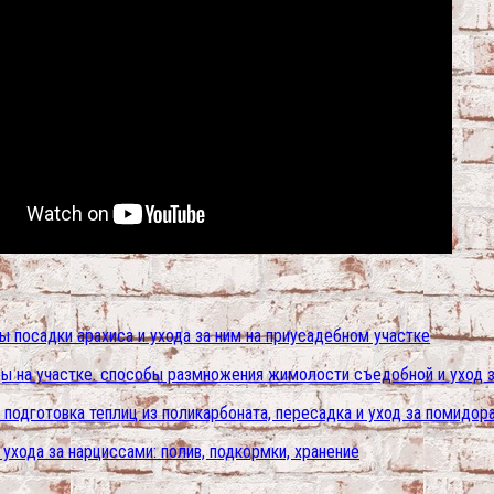
ы посадки арахиса и ухода за ним на приусадебном участке
ы на участке. способы размножения жимолости съедобной и уход з
. подготовка теплиц из поликарбоната, пересадка и уход за помидор
ухода за нарциссами: полив, подкормки, хранение