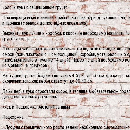
Зелень лука в защищенном грунте
Для выращивания в зимний и ранневесенний период луковой зелен
и парники (с января до последних чисел мая).
Высевать лук лучше в коробки, в каковые необходимо насыпать пи
грунта и торфа.
Луковицы заблаговременно замачивают в подогретой воде, по окон
смеси (приблизительно 1 см толщиной). коробки, установленные о
(приблизительно в течение 14 дней). Через 15 дней необходимо ко
не меньше 18 градусов.
Растущий лук необходимо поливать 4-5 раз до сбора урожая по 
окончании того как перья отрастут до 30-40 см.
Дабы перья лука отрастали скоро, в теплице в обязательном пор
для продажи свежую зелень.
уход и Подкормка растений за ними
Подкормка:
• Лук для стремительного роста зелени необходимо систематично