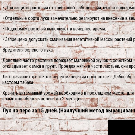
• Для защиты растений от грибковых заболеваний, нужно подкармл
• Отдельные сорта лука замечательно реагируют на внесение в зе
• Подкормку растений выполняют в вечернее время;
• Запрещено допускать смачивания вегетативной массы растений 
Вредителя зеленого лука
Довольно часто растения поражает маленькой жучок с хоботком – 
откладывает самка в грунт. Проедая мягкие части листьев, они п
Лист начинает желтеть и через маленький срок сохнет. Дабы обез
настоем табака.
Хранить витаминный урожай необходимо в прохладном месте, для 
возможно сберечь зелень до 2 месяцев.
Лук на перо за 15 дней.(Наилучший метод выращивани