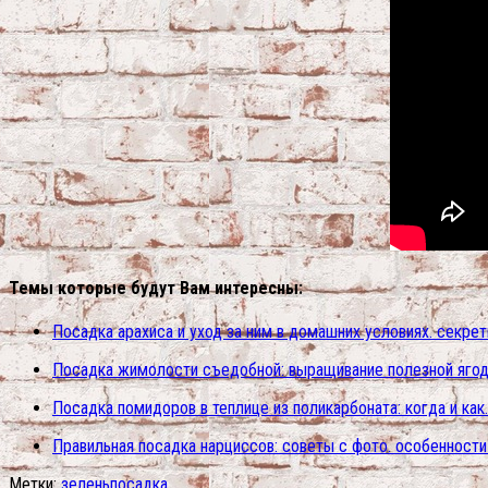
Темы которые будут Вам интересны:
Посадка арахиса и уход за ним в домашних условиях. секрет
Посадка жимолости съедобной: выращивание полезной ягод
Посадка помидоров в теплице из поликарбоната: когда и как
Правильная посадка нарциссов: советы с фото. особенности 
Метки:
зелень
посадка