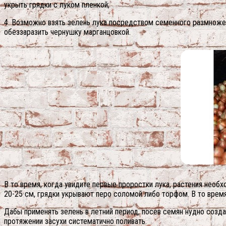
укрыть грядки с луком пленкой;
4. Возможно взять зелень лука посредством семенного размножен
обеззаразить чернушку марганцовкой.
В то время, когда увидите первые проростки лука, растения необ
20-25 см, грядки укрывают перо соломой либо торфом. В то время
Дабы применять зелень в летний период, посев семян нудно созда
протяжении засухи систематично поливать.