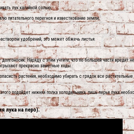
ивать лук калийной солью;
млю питательного перегноя и известкование земли;
раствором удобрений, это может обжечь листья.
долгоносик. Наряду с этим учтите, что по большей части вредит не
рогрызают прекрасно заметные ходы.
опасисть растения, необходимо убирать с грядок все растительные
этого подойдет нижняя полка холодильника, лишь перья лука необх
я лука на перо).