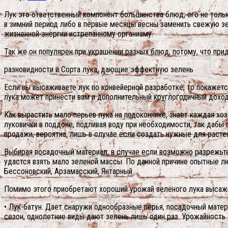
Лук это ответственный компонент большинства блюд, его не тольк
в зимний период либо в первые месяцы весны заменить свежую зел
жизненной энергии истрепанному организму.
Так же он популярен при украшении разных блюд, потому, что при
разновидности и Сорта лука, дающие эффектную зелень
Если вы высаживаете лук по конвейерной разработке, то покажет
лука может принести вам и дополнительный круглогодичный доход
Как вырастить мало перьев лука на подоконнике, знает каждая хо
луковички в поддоне, подливая воду при необходимости, так дабы
продажи, вероятна, лишь в случае если создать нужные для растен
Выбирая посадочный материал, в случае если возможно разрежьте л
удастся взять мало зеленой массы. По данной причине опытные л
Бессоновский, Арзамасский, Янтарный.
Помимо этого приобретают хороший урожай зеленого лука высажи
• Лук-батун. Дает снаружи однообразные перья, посадочный матер
сезон, однолетние виды дают зелень лишь один раз. Урожайность д