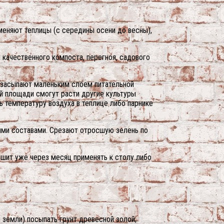
меняют теплицы (с середины осени до весны),
 качественного компоста, перегноя, садового
х засыпают маленьким слоем питательной
ой площади смогут расти другие культуры
ь температуру воздуха в теплице либо парнике
ыми составами. Срезают отросшую зелень по
ешит уже через месяц применять к столу либо
 земли) посыпать грунт древесной золой;