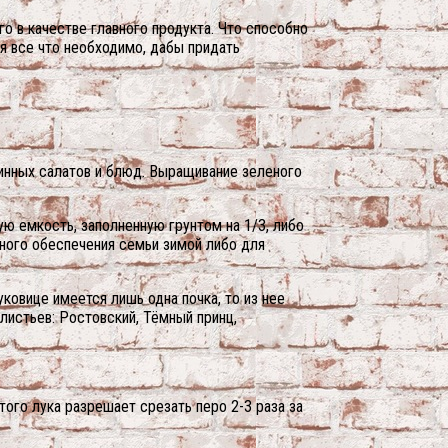
о в качестве главного продукта. Что способно
ся все что необходимо, дабы придать
минных салатов и блюд. Выращивание зеленого
ую емкость, заполненную грунтом на 1/3, либо
лного обеспечения семьи зимой либо для
ковице имеется лишь одна почка, то из нее
листьев: Ростовский, Тёмный принц,
ого лука разрешает срезать перо 2-3 раза за