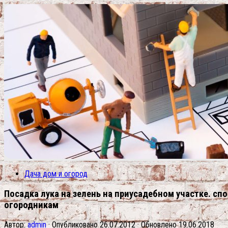
Дача дом и огород
Посадка лука на зелень на приусадебном участке. с
огородникам
Автор:
admin
· Опубликовано
26.07.2012
· Обновлено
19.06.2018