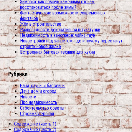
Зимовка: как помочь каменным стенам
восстановиться после зимы?
Фантастические возможности современных
фонтанов
Жби в строительстве
Разновидности декоративной штукатурки
Недвижимость в ванкувере: чайна-таун
Новостройки под запретом: где и почему перестанут
строить новое жилье
Встроенная бытовая техника для кухни
Рубрики
Бани, сауны и бассейны
Дача дом и огород
Новости
Про недвижимость
Строительство советы
Строймастерская
Содержание (часть 1)
Содержание (часть 2)