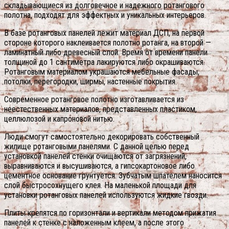
складывающиеся из долговечное и надежного ротангового
полотна, подходят для эффектных и уникальных интерьеров.
В базе ротанговых панелей лежит материал ДСП, на первой
стороне которого наклеивается полотно ротанга, на второй —
ламинатный либо древесный слой. Время от времени панели
толщиной до 1 сантиметра лакируются либо окрашиваются.
Ротанговым материалом украшаются мебельные фасады,
потолки, перегородки, ширмы, настенные покрытия.
Современное ротанговое полотно изготавливается из
неестественных материалов, представленных пластиком,
целлюлозой и капроновой нитью.
Люди смогут самостоятельно декорировать собственный
жилище ротанговыми панелями. С данной целью перед
установкой панелей стенки очищаются от загрязнений,
выравниваются и высушиваются, а гипсокартоновое либо
цементное основание грунтуется. Зубчатым шпателем наносится
слой быстросохнущего клея. На маленькой площади для
установки ротанговых панелей используются жидкие гвозди.
Плиты крепятся по горизонтали и вертикали методом прижатия
панелей к стенке с наложенным клеем, а после этого