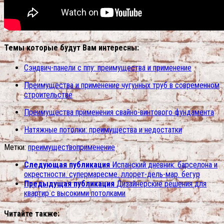
Темы которые будут Вам интересны:
Сэндвич-панели с ппу: преимущества и применение
Преимущества и применение чугунных труб в современном
строительстве
Преимущества применения свайно-винтового фундамента
Натяжные потолки: преимущества и недостатки
Метки:
преимущество
применение
Следующая публикация
Испанский дневник: барселона и
окрестности. супермаресме. ллорет-дель-мар. бегур
Предыдущая публикация
Дизайнерские решения для
квартир с высокими потолками
Читайте также: