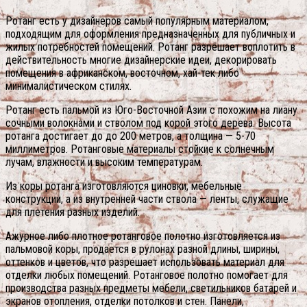
Ротанг есть у дизайнеров самый популярным материалом,
подходящим для оформления предназначенных для публичных и
жилых потребностей помещений. Ротанг разрешает воплотить в
действительность многие дизайнерские идеи, декорировать
помещения в африканском, восточном, хай-тек либо
минималистическом стилях.
Ротанг есть пальмой из Юго-Восточной Азии с похожим на лиану
сочными волокнами и стволом под корой этого дерева. Высота
ротанга достигает до до 200 метров, а толщина — 5-70
миллиметров. Ротанговые материалы стойкие к солнечным
лучам, влажности и высоким температурам.
Из коры ротанга изготовляются циновки, мебельные
конструкции, а из внутренней части ствола — ленты, служащие
для плетения разных изделий.
Ажурное либо плотное ротанговое полотно изготовляется из
пальмовой коры, продается в рулонах разной длины, ширины,
оттенков и цветов, что разрешает использовать материал для
отделки любых помещений.
Ротанговое полотно помогает для
производства разных предметы мебели, светильников батарей и
экранов отопления, отделки потолков и стен. Панели,