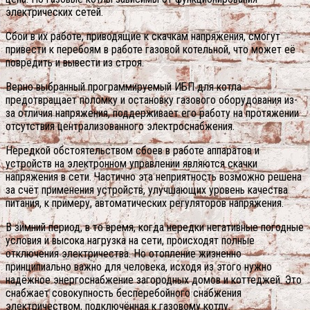
электрических сетей.
Сбои в их работе, приводящие к скачкам напряжения, смогут
привести к перебоям в работе газовой котельной, что может её
повредить и вывести из строя.
Верно выбранный программируемый ИБП для котла
предотвращает поломку и остановку газового оборудования из-
за отличия напряжения, поддерживает его работу на протяжении
отсутствия централизованного электроснабжения.
Нередкой обстоятельством сбоев в работе аппаратов и
устройств на электронном управлении являются скачки
напряжения в сети. Частично эта неприятность возможно решена
за счёт применения устройств, улучшающих уровень качества
питания, к примеру, автоматических регуляторов напряжения.
В зимний период, в то время, когда нередки негативные погодные
условия и высока нагрузка на сети, происходят полные
отключения электричества. Но отопление жизненно
принципиально важно для человека, исходя из этого нужно
надёжное энергоснабжение загородных домов и коттеджей. Это
снабжает совокупность бесперебойного снабжения
электричеством, подключённая к газовому котлу.