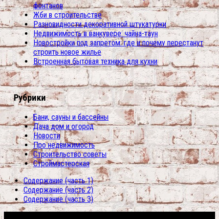
фонтанов
Жби в строительстве
Разновидности декоративной штукатурки
Недвижимость в ванкувере: чайна-таун
Новостройки под запретом: где и почему перестанут
строить новое жилье
Встроенная бытовая техника для кухни
Рубрики
Бани, сауны и бассейны
Дача дом и огород
Новости
Про недвижимость
Строительство советы
Строймастерская
Содержание (часть 1)
Содержание (часть 2)
Содержание (часть 3)
Сфера строительства © 2026. Все права защищены.