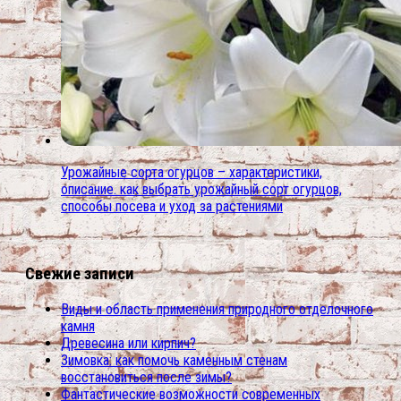
Урожайные сорта огурцов – характеристики,
описание. как выбрать урожайный сорт огурцов,
способы посева и уход за растениями
Свежие записи
Виды и область применения природного отделочного
камня
Древесина или кирпич?
Зимовка: как помочь каменным стенам
восстановиться после зимы?
Фантастические возможности современных