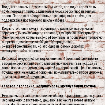
Вода, нагреваясь в отопительном котле, проходит через сеть
труб, передаёт тепло радиаторам либо совокупности тёплых
полов. После этого вода опять возвращается в котёл, для
поддержания постоянного цикла нагрева.
Котлы отопления смогут трудиться с разными источниками
горючего, включая жидкое горючее, газ, пропан, электричество.
Электрические котлы высокоэффективны и производят тепловую
энергию в диапазоне от 90 до 100 процентов
энергоэффективности, но это одна из самых дорогих
совокупностей отопления.
Газ самый недорогой метод отопления. В сельской местности
вероятно отсутствие централизованной подачи газа, исходя из
этого пропан делается популярной альтернативой. Цена на котлы,
трудящиеся на жидком горючем, приблизительно втрое дороже,
чем на газовое оборудование.
Газовое отопление: неприятности эксплуатации котлов
Независимое газовое отопление обширно распространено у нас.
Оно надёжно, действенно, дёшево. Так как газ имеет низкую
цена. Но газовые котлы зависимы от функционирования