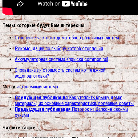
Темы которые будут Вам интересны:
Отопление частного дома. обзор различных систем.
Рекомендации по выбору котлов отопления
Аккумуляторная система впрыска common rail
Оправдана ли стоимость систем коттеджной
водоподготовки?
Метки:
автономный
система
Следующая публикация
Как утеплить крышу дома:
материалы, их основные характеристики, полезные советы
Предыдущая публикация
Потолок на балконе своими
руками
Читайте также: