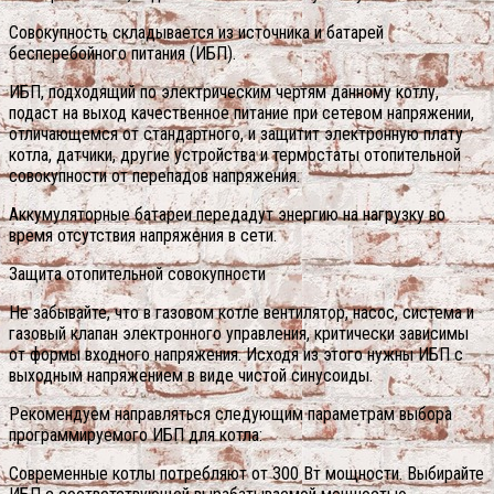
Совокупность складывается из источника и батарей
бесперебойного питания (ИБП).
ИБП, подходящий по электрическим чертям данному котлу,
подаст на выход качественное питание при сетевом напряжении,
отличающемся от стандартного, и защитит электронную плату
котла, датчики, другие устройства и термостаты отопительной
совокупности от перепадов напряжения.
Аккумуляторные батареи передадут энергию на нагрузку во
время отсутствия напряжения в сети.
Защита отопительной совокупности
Не забывайте, что в газовом котле вентилятор, насос, система и
газовый клапан электронного управления, критически зависимы
от формы входного напряжения. Исходя из этого нужны ИБП с
выходным напряжением в виде чистой синусоиды.
Рекомендуем направляться следующим параметрам выбора
программируемого ИБП для котла:
Современные котлы потребляют от 300 Вт мощности. Выбирайте