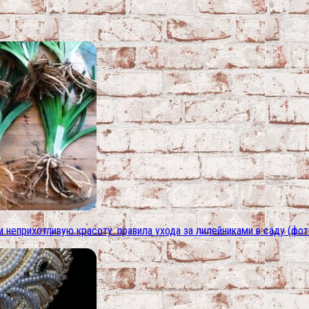
 неприхотливую красоту. правила ухода за лилейниками в саду (фот