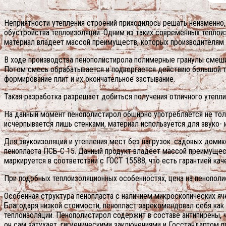
Неприятности утепления строений приходилось решать неизменно
обустройства теплоизоляции. Одним из таких современных теплои
материал владеет массой преимуществ, которых производителям 
В ходе производства пенополистирола полимерные гранулы смеш
Потом смесь обрабатывается и подвергается действию большой 
формирование плит и их окончательное застывание.
Такая разработка разрешает добиться получения отличного утепли
На данный момент пенополистирол обширно употребляется не толь
исчерпывается лишь стенками, материал используется для звуко- 
Для звукоизоляции и утепления мест без нагрузок: садовых доми
пенопласта ПСБ-С 15. Данный продукт владеет массой преимущес
маркируется в соответствии с ГОСТ 15588, что есть гарантией кач
При подобных теплоизоляционных особенностях, цена на пенополи
Особенная структура пенопласта с наличием микроскопических яч
Благодаря низкой стоимости, пенопласт зарекомендовал себя ка
теплоизоляции. Пенополистирол содержит в составе антипирены, 
он сам затухает. гигиеническими заключениями и Госстандартом 