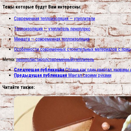
Темы которые будут Вам интересны:
Современная теплоизоляция — утеплители
Теплоизоляция — утеплитель пеноплекс
Минвата — современная теплоизоляция
Особенности современных строительных материалов с при
Метки:
пенополистирол
современный
утеплитель
Следующая публикация
Страна как один квартал: назван
Предыдущая публикация
Мангал своими руками
Читайте также: