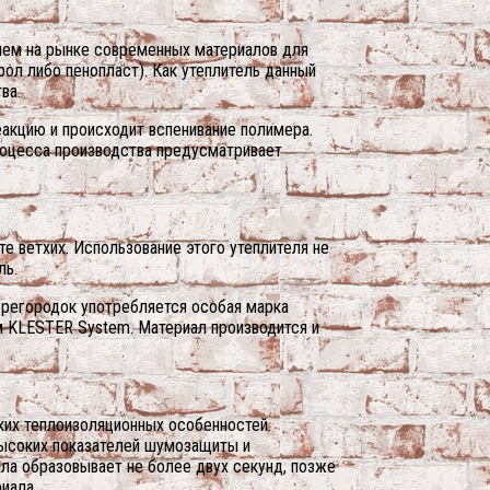
нием на рынке современных материалов для
ол либо пенопласт). Как утеплитель данный
ва.
кцию и происходит вспенивание полимера.
роцесса производства предусматривает
е ветхих.
Использование этого утеплителя не
ль.
перегородок употребляется особая марка
м KLESTER System. Материал производится и
ких теплоизоляционных особенностей.
высоких показателей шумозащиты и
ала образовывает не более двух секунд, позже
иала.