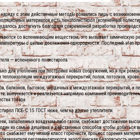
, наряду с этим действенные методы появились лишь с возникнове
золяционных материалов есть пенополистирол (вспененный полистир
удалось достигнуть благодаря современной разработке производст
иваются со вспенивающим веществом, это вызывает химическую реа
температуры с целью достижения однородности. Последний этап п
теля — вспененного полистирола.
ко для утепления при постройке новых сооружений, но и при ремонт
и теплоизоляции междуэтажных перекрытий, полов, потолков, крове
ков, балконов, бытовок, чердачных и междуэтажных перекрытий, и 
тв, выпускается и реализуется напрямую компанией производителе
ества товара.
стирол ПСБ-С 15 ГОСТ ниже, чем на другие утеплители.
еек, заполненных воздухом либо газом, снабжает достижение высо
к один из самые дешёвых и действенных способов чтобы добиться 
что снабжает ему низкий класс горючести, процесс горения матери
производителя регламентируются экологическая безопасность матер