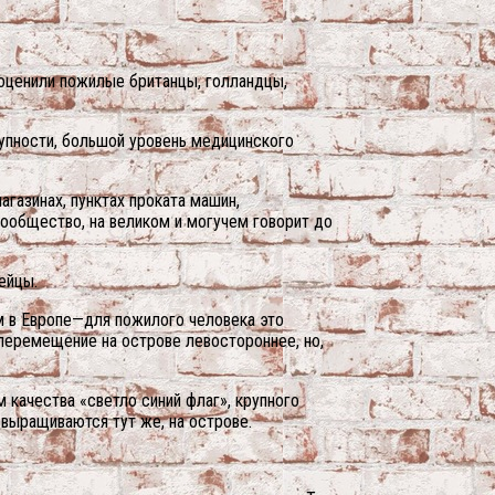
оценили пожилые британцы, голландцы,
упности, большой уровень медицинского
агазинах, пунктах проката машин,
сообщество, на великом и могучем говорит до
ейцы.
ем в Европе—для пожилого человека это
 перемещение на острове левостороннее, но,
 качества «светло синий флаг», крупного
 выращиваются тут же, на острове.