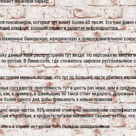
левают языковой барьер.
 пенсионеров, которых тут живёт более 60 тысяч. Его уже давно 
йский комфорт, хороший сервис и развитая инфраструктура.
 отлаженные банковскую, юридическую и правоохранительную совок
ьку данный язык распространен тут везде. Но персонал во многих м
 и по-русски. В Лимассоле, где сложилось широкое русскоязычное 
остранен меньше, потому, что тут по большей части обитают европ
жных государств: преступность тут в шесть раз ниже, чем в средн
к, как, к примеру, в Швейцарии, но такси стоит недорого. Дорожное
 более одного дня, дабы привыкнуть к новым правилам.
одно: море чистое, 95% пляжей отмечены европейским сертификатом
сная и здоровая, а продукты питания неизменно свежие, потому, что
 этого в стране нет кроме того складов-холодильников.