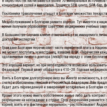
В окрестностях насчитывается более 70 минеральных источников
концентрация солей и минералов. Трудятся SPA-центр, SPA-бар,
Поклонники траволечения отыщут в Болгарии множество лекарстве
Медобслуживание в Болгарии развито хорошо. Тут имеется и национ
время получали образование советских медицинских учебных завед
В большинстве случаев клиент отмечается у так именуемого лично
докторам-экспертам.
Граждане Болгарии перечисляют часть заработной плата в Национ
же может поступать чужестранец, взявший ВНЖ. Перечисляя кажд
одолжениями личного доктора (лекарства наряду с этим бесплатны
Это хороший вариант, но при необходимости возможно пользовать
Федерации. Первый визит обойдется в €10–20. Годовая медицинск
Взять в Болгарии долгосрочную визу вы имеете возможность, в сл
счете) и обеспечены пенсией в Российской Федерации. Вам предл
будет дать переведенную и заверенную нотариально в Болгарии с
Кроме этого нужно иметь собственное жилье либо дать контракт а
разрешение на нахождение в стране. Срок разрешения равняется ср
корней, взять его фактически нереально»,—растолковывает Андрей