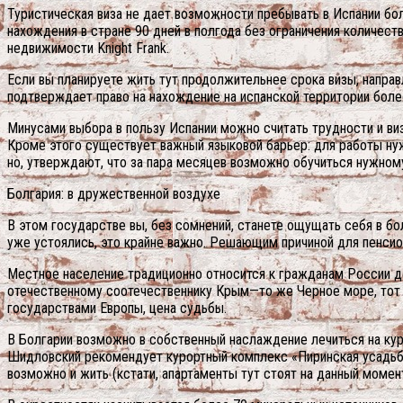
Туристическая виза не дает возможности пребывать в Испании бо
нахождения в стране 90 дней в полгода без ограничения количест
недвижимости Knight Frank.
Если вы планируете жить тут продолжительнее срока визы, напра
подтверждает право на нахождение на испанской территории боле
Минусами выбора в пользу Испании можно считать трудности и ви
Кроме этого существует важный языковой барьер: для работы нужно
но, утверждают, что за пара месяцев возможно обучиться нужном
Болгария: в дружественной воздухе
В этом государстве вы, без сомнений, станете ощущать себя в бол
уже устоялись, это крайне важно. Решающим причиной для пенсио
Местное население традиционно относится к гражданам России д
отечественному соотечественнику Крым—то же Черное море, тот ж
государствами Европы, цена судьбы.
В Болгарии возможно в собственный наслаждение лечиться на кур
Шидловский рекомендует курортный комплекс «Пиринская усадьба
возможно и жить (кстати, апартаменты тут стоят на данный момент