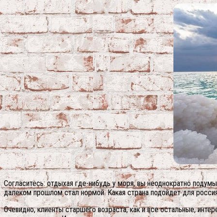
Согласитесь: отдыхая где-нибудь у моря, вы неоднократно подумы
далеком прошлом стал нормой. Какая страна подойдет для россия
Очевидно, клиенты старшего возраста, как и все остальные, инте