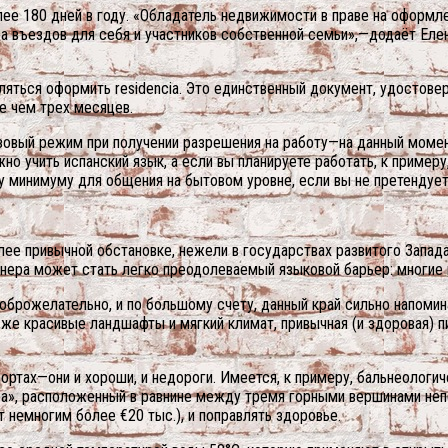
лее 180 дней в году. «Обладатель недвижимости в праве на оформ
ва въездов для себя и участников собственной семьи»,—додаёт Еле
вляться оформить residencia. Это единственный документ, удостов
е чем трех месяцев.
зовый режим при получении разрешения на работу—на данный момен
 учить испанский язык, а если вы планируете работать, к примеру, 
у минимуму для общения на бытовом уровне, если вы не претендует
ее привычной обстановке, нежели в государствах развитого Запада.
нера может стать легко преодолеваемый языковой барьер: многие 
оброжелательно, и по большому счету, данный край сильно напоми
е красивые ландшафты и мягкий климат, привычная (и здоровая) пи
ортах—они и хороши, и недороги. Имеется, к примеру, бальнеологич
», расположенный в равнине между тремя горными вершинами непо
 немногим более €20 тыс.), и поправлять здоровье.