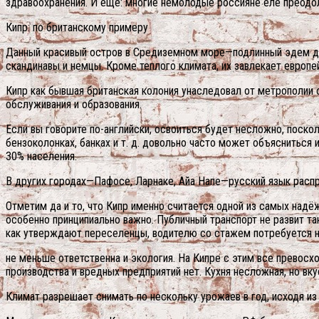
здравоохранения. И еще: многие немолодые россияне еле преодо
Кипр: по британскому примеру
Данный красивый остров в Средиземном море—подлинный эдем для
скандинавы и немцы. Кроме теплого климата, их завлекает европе
Кипр как бывшая британская колония унаследовал от метрополии
обслуживания и образования.
Если вы говорите по-английски, освоиться будет несложно, поскол
бензоколонках, банках и т. д. довольно часто может объясниться
30% населения.
В других городах—Пафосе, Ларнаке, Айа Напе—русский язык распр
Отметим да и то, что Кипр именно считается одной из самых надё
особенно принципиально важно. Публичный транспорт не развит та
как утверждают переселенцы, водителю со стажем потребуется не
не меньше ответственна и экология. На Кипре с этим все превосх
производства и вредных предприятий нет. Кухня несложная, но вку
Климат разрешает снимать по нескольку урожаев в год, исходя из