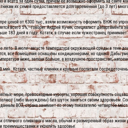
 и всего за один сутки, причем ее возможно оформить на сайте кон
тникам их семей предоставляется долговременная (до 3 лет) много
ре ценой от €300 тыс., взяли возможность оформить ВНЖ по упрощ
яется всего 5%,—говорит Андрей Кучин, специалист департамента 
ьше 183 дней в году. Кстати, в случае если чужестранец принимае
е лето. В июле–августе температура окружающей среды в тени дох
тся, все помещения оснащены кондиционерами, но однако Дабы уме
емпература ниже, зелени больше, а воздушное пространство, напое
мин.. Кстати, частные клиники и крупные госпитали сосредоточены 
ятных: море, превосходные курорты, хорошая совокупность соцзащ
желают (либо вынуждены) без шуток заняться своим здоровьем. Со
 данным ВОЗ, страна занимает по этому показателю четвертое мест
ем отличного оливкового масла, обычай и размеренный образ жизни 
и преимуществами и укрепить здоровье.