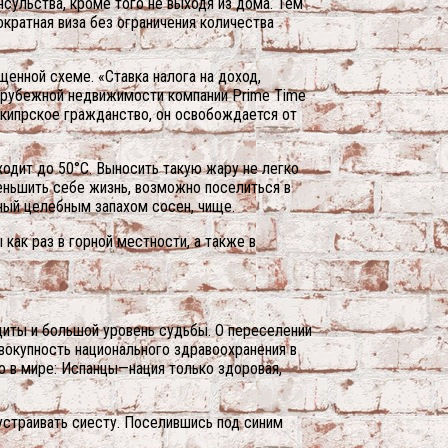
сульства, кроме того не выходя из дома. Тем
кратная виза без ограничения количества
енной схеме. «Ставка налога на доход,
зарубежной недвижимости компании Prime Time
т кипрское гражданство, он освобождается от
одит до 50°С. Выносить такую жару не легко
ньшить себе жизнь, возможно поселиться в
нный целебным запахом сосен, чище.
как раз в горной местности, а также в
иты и большой уровень судьбы. О переселении
вокупность национального здравоохранения в
о в мире: Испанцы—нация только здоровая,
устраивать сиесту. Поселившись под синим