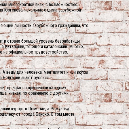
ление многократной визы с возможностью
на Юргенева, начальник отдела зарубежной
еряющий личность зарубежного гражданина, что
т в стране большой уровень безработицы.
в Каталонии, то еще и каталонский. Многие,
е на официальное трудоустройство.
 А ведь для человека, менталитет и чьи вкусы
в Болгарии знают русский.
нает прекрасно привычный каждому
ща, низкая, по сравнению с другими
еский курорт в Поморие; а Ромуальд
далеку от города Банско. В том месте