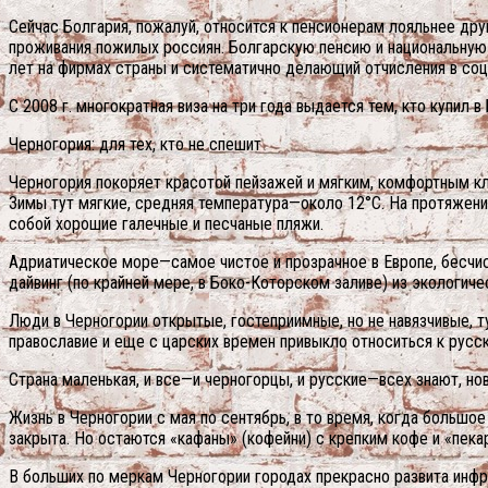
Сейчас Болгария, пожалуй, относится к пенсионерам лояльнее др
проживания пожилых россиян. Болгарскую пенсию и национальну
лет на фирмах страны и систематично делающий отчисления в со
С 2008 г. многократная виза на три года выдается тем, кто купил 
Черногория: для тех, кто не спешит
Черногория покоряет красотой пейзажей и мягким, комфортным кл
Зимы тут мягкие, средняя температура—около 12°С. На протяжени
собой хорошие галечные и песчаные пляжи.
Адриатическое море—самое чистое и прозрачное в Европе, бесчис
дайвинг (по крайней мере, в Боко-Которском заливе) из экологич
Люди в Черногории открытые, гостеприимные, но не навязчивые, ту
православие и еще с царских времен привыкло относиться к русск
Страна маленькая, и все—и черногорцы, и русские—всех знают, н
Жизнь в Черногории с мая по сентябрь, в то время, когда большо
закрыта. Но остаются «кафаны» (кофейни) с крепким кофе и «пек
В больших по меркам Черногории городах прекрасно развита инфрас