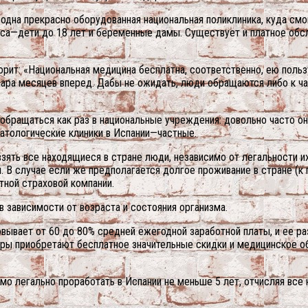
одна прекрасно оборудованная национальная поликлиника, куда см
уса—дети до 18 лет и беременные дамы. Существует и платное обсл
ворит: «Национальная медицина бесплатна, соответственно, ею польз
 пара месяцев вперед. Дабы не ожидать, люди обращаются либо к ч
е обращаться как раз в национальные учреждения: довольно часто 
атологические клиники в Испании—частные.
ять все находящиеся в стране люди, независимо от легальности и
 В случае если же предполагается долгое проживание в стране (к 
тной страховой компании.
в зависимости от возраста и состояния организма.
вывает от 60 до 80% средней ежегодной заработной платы, и ее ра
ры приобретают бесплатное значительные скидки и медицинское об
мо легально проработать в Испании не меньше 5 лет, отчисляя все 