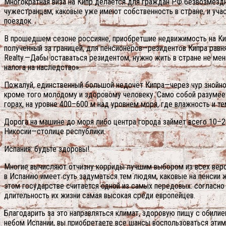
Многократная виза на Кипр делается для граждан РФ безвозмездно
чужестранцам, каковые уже имеют собственность в стране, и учас
поездок.
В прошедшем сезоне россияне, приобретшие недвижимость на Кип
полученный за границей, для пенсионеров—резидентов Кипра равн
Realty.—Дабы оставаться резидентом, нужно жить в стране не мен
налога на наследство».
Пожалуй, единственный большой недочёт Кипра—через чур знойно
кроме того молодому и здоровому человеку. Само собой разумее
горах, на уровне 400–600 м над уровнем моря, где влажность и т
Дорога на машине до моря либо центра города займет всего 10–20 
Никосии—столице республики.
Испания: будьте здоровы!
Многие вычисляют отчизну корриды лучшим выбором из всех веро
в Испанию имеет суть задуматься тем людям, каковые на пенсии 
этом государстве считается одной из самых передовых: согласно
длительность их жизни самая высокая среди европейцев.
Благодарить за это направляться климат, здоровую пищу с обили
небом Испании, вы приобретаете все шансы воспользоваться этим