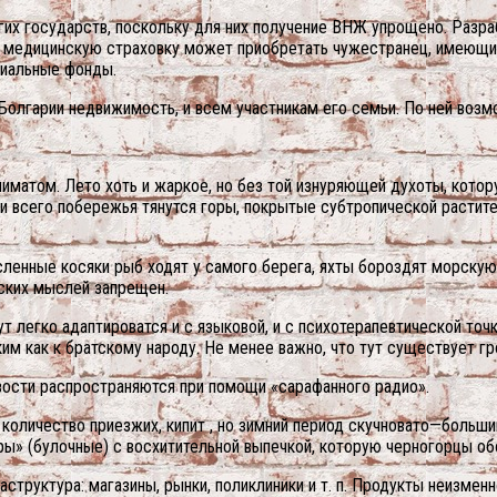
угих государств, поскольку для них получение ВНЖ упрощено. Разр
ю медицинскую страховку может приобретать чужестранец, имеющи
циальные фонды.
в Болгарии недвижимость, и всем участникам его семьи. По ней возм
иматом. Лето хоть и жаркое, но без той изнуряющей духоты, кото
и всего побережья тянутся горы, покрытые субтропической растит
ленные косяки рыб ходят у самого берега, яхты бороздят морскую 
еских мыслей запрещен.
т легко адаптироватся и с языковой, и с психотерапевтической точ
им как к братскому народу. Не менее важно, что тут существует г
овости распространяются при помощи «сарафанного радио».
е количество приезжих, кипит , но зимний период скучновато—больш
ары» (булочные) с восхитительной выпечкой, которую черногорцы о
труктура: магазины, рынки, поликлиники и т. п. Продукты неизменно