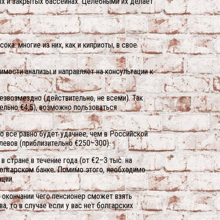
ых и закрытых бассейнах. Целебными их делает
ка: многие из них, как и киприоты, в свое
имости анализы и направляет на консультации к
звозмездно (действительно, не всеми). Так
льно €4,5), возможно пользоваться
о все равно будет удачнее, чем в Российской
левов (приблизительно €250–300).
 стране в течение года (от €2–3 тыс. на
болгарском банке. Помимо этого, необходимо
ции.
о окончании чего пенсионер сможет взять
, то в случае если у вас нет болгарских