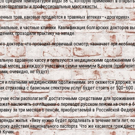
 со средней температурой воды 58°С, которую применяют в открыт
 физиотерапевты и профессиональные массажисты.
нных трав, каковые продаются в травяных аптеках—«дрогериях».
альные, и частные клиники. Квалификация болгарских докторов высо
ениях, проходили практику на западе.
го доктора, что проводит первичный осмотр, назначает при необход
альную здравную кассу и пользуются медицинскими одолжениями бе
ый месяц за каждого участника семьи минимум 8 левов (приблизите
ми, очевидно, не будут).
ся и платными медицинскими одолжениями: это окажется дороже, н
ая страховка с базисным спектром услуг будет стоить от 500–600 
учае если располагаете достаточными средствами для проживания в
ожат заключить соглашение о переводе русском пенсии на счет в 
правку за три месяца о пенсии, приобретаемой в Российской Федера
ренды жилья. «Визу нужно будет продлевать в течение пяти лет, п
оку действия национального паспорта. Что же касается гражданства
 Кучин.