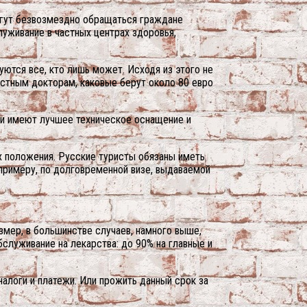
огут безвозмездно обращаться граждане
уживание в частных центрах здоровья,
уются все, кто лишь может. Исходя из этого не
астным докторам, каковые берут около 80 евро
они имеют лучшее техническое оснащение и
х положения. Русские туристы обязаны иметь
примеру, по долговременной визе, выдаваемой
змер, в большинстве случаев, намного выше,
служивание на лекарства: до 90% на главные и
налоги и платежи. Или прожить данный срок за