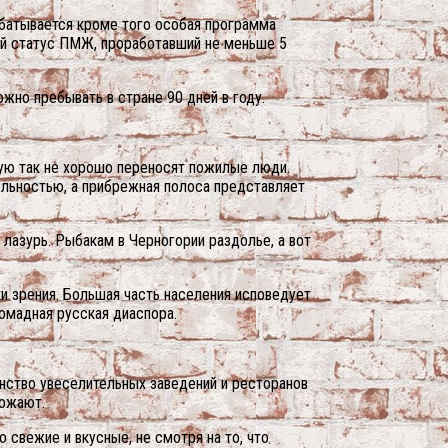
абатывается кроме того особая программа
й статус ПМЖ, проработавший не меньше 5
ожно пребывать в стране 90 дней в году.
рую так не хорошо переносят пожилые люди.
ельностью, а прибрежная полоса представляет
лазурь. Рыбакам в Черногории раздолье, а вот
ки зрения. Большая часть населения исповедует
ромадная русская диаспора.
инство увеселительных заведений и ресторанов
божают.
 свежие и вкусные, не смотря на то, что