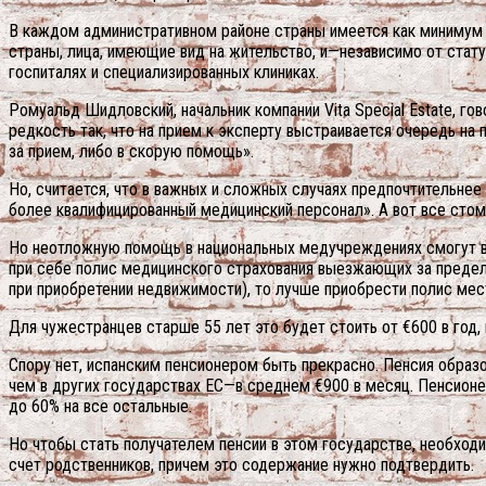
В каждом административном районе страны имеется как минимум 
страны, лица, имеющие вид на жительство, и—независимо от стат
госпиталях и специализированных клиниках.
Ромуальд Шидловский, начальник компании Vita Special Estate, го
редкость так, что на прием к эксперту выстраивается очередь на
за прием, либо в скорую помощь».
Но, считается, что в важных и сложных случаях предпочтительне
более квалифицированный медицинский персонал». А вот все стом
Но неотложную помощь в национальных медучреждениях смогут вз
при себе полис медицинского страхования выезжающих за предел.
при приобретении недвижимости), то лучше приобрести полис мес
Для чужестранцев старше 55 лет это будет стоить от €600 в год, 
Спору нет, испанским пенсионером быть прекрасно. Пенсия образо
чем в других государствах ЕС—в среднем €900 в месяц. Пенсионе
до 60% на все остальные.
Но чтобы стать получателем пенсии в этом государстве, необходи
счет родственников, причем это содержание нужно подтвердить.