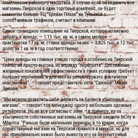
комплексом районного масштаба. В случае если объединить все
магазины Тверской в один торговый комплекс, он будет
немногим больше ТЦ "Ереван Плаза" на Тульской с
сопоставимым трафиком, считают в компании.
Самое громадное помещение на Тверской, которое возможно
забрать в аренду, — 1,15 тыс. кв. м, а самое мелкое —
практически 17 кв. м, ставки аренды на них — 3,825 тыс. и 12 тыс.
долл. за 1 кв. м в год соответственно.
"Цена аренды на главных улицах города и особенно на Тверской
сейчас не просто высока, но вправду "перегрета". Достижение
желаемых показателей эффективности в таких условиях требует
больших упрочнений, а для многих ретейлеровэто фактически
невозможно", — говорит представитель сети "Связной" Мария
Заикина.
"Мы можем позволить себе держать на балансе убыточный
магазин", — говорит топ-менеджер одного из больших одежных
ретейлеров. Но не все согласны с этим — к примеру, из-за
убыточности собственные магазины на Тверской закрыли InCity и
Milavitsa. "Раньше были маленькие периоды, в то время, когда
отечественный магазин на Тверской появился в минусе, но для
нас принципиально важно было вывести его на безубыточный