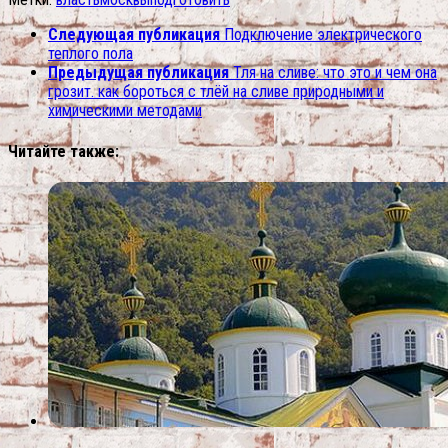
Следующая публикация
Подключение электрического
теплого пола
Предыдущая публикация
Тля на сливе: что это и чем она
грозит. как бороться с тлёй на сливе природными и
химическими методами
Читайте также: