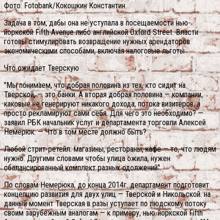
Фото: Fotobank/Кокошкин Константин
Задача в том, дабы она не уступала в посещаемости нью-
йоркской Fifth Avenue либо английской Oxford Street. Власти
готовы стимулировать возвращение нужных арендаторов
экономическими способами, включая налоговые льготы
Что ожидает Тверскую
"Мы понимаем, что добрая половина из тех, кто сидит на
Тверской, — это банки. А вторая добрая половина — компании,
каковые не генерируют никакого дохода, потока визитёров, а
просто рекламируют сами себя. Для чего это необходимо? —
заявил РБК начальник услуг и департамента торговли Алексей
Немерюк. — Что в том месте должно быть?
Любой стрит-ретейл: магазины, рестораны, кафе — то, что людям
нужно. Другими словами чтобы улица ожила, нужен
сбалансированный комплект разных одолжений".
По словам Немерюка, до конца 2014г. департамент подготовит
концепцию развития для двух улиц — Тверской и Никольской. на
данный момент Тверская в разы уступает по людскому потоку
своим зарубежным аналогам — к примеру, нью-йоркской Fifth