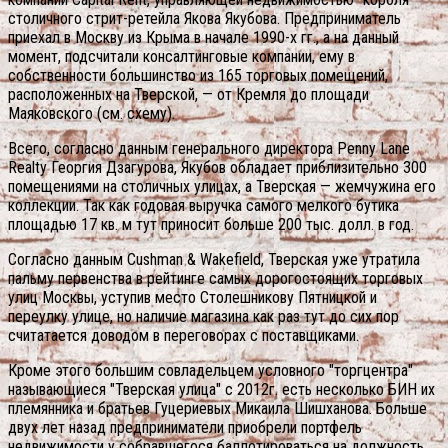
столичного стрит-ретейла Якова Якубова. Предприниматель
приехал в Москву из Крыма в начале 1990-х гг., а на данный
момент, подсчитали консалтинговые компании, ему в
собственности большинство из 165 торговых помещений,
расположенных на Тверской, — от Кремля до площади
Маяковского (см. схему).
Всего, согласно данным генерального директора Penny Lane
Realty Георгия Дзагурова, Якубов обладает приблизительно 300
помещениями на столичных улицах, а Тверская — жемчужина его
коллекции. Так как годовая выручка самого мелкого бутика
площадью 17 кв. м тут приносит больше 200 тыс. долл. в год.
Согласно данным Cushman & Wakefield, Тверская уже утратила
пальму первенства в рейтинге самых дорогостоящих торговых
улиц Москвы, уступив место Столешникову Пятницкой и
переулку улице, но наличие магазина как раз тут до сих пор
считатается доводом в переговорах с поставщиками.
Кроме этого большим совладельцем условного "торгцентра"
называющиеся "Тверская улица" с 2012г. есть несколько БИН их
племянника и братьев Гуцериевых Микаила Шишханова. Больше
двух лет назад предприниматели приобрели портфель
недвижимости у собравшегося баллотироваться на должность