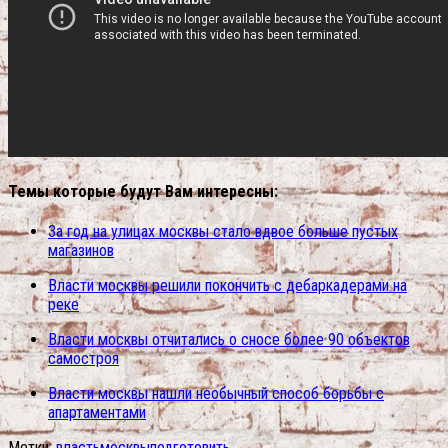
Темы которые будут Вам интересны:
За год на улицах москвы стало вдвое больше пустых
магазинов
Власти москвы решили покончить с дебаркадерами на
реке
Власти москвы отчитались о сносе более 90 объектов
самостроя
Власти москвы нашли необычный способ борьбы с
апартаментами
Метки:
власть
москвы
подготовить