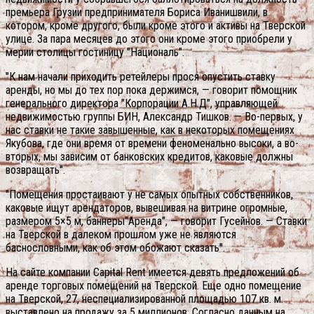
премьера Грузии предпринимателя Бориса Иванишвили, в
котором, кроме другого, были кроме этого и активы на Тверской
улице. За пара месяцев до этого они кроме этого приобрели у
мерии столицы гостиницу "Националь".
"К нам начали приходить ретейлеры прося опустить ставку
аренды, но мы до тех пор пока держимся, — говорит помощник
генерального директора "Корпорации А.Н.Д", управляющей
недвижимостью группы БИН, Александр Тишков. — Во-первых, у
нас ставки не такие завышенные, как в некоторых помещениях
Якубова, где они время от времени феноменально высоки, а во-
вторых, мы зависим от банковских кредитов, каковые должны
возвращать".
"Помещения простаивают у не самых опытных собственников,
каковые ищут арендаторов, вывешивая на витрине огромные,
размером 5×5 м, баннеры"Аренда", — говорит Гусейнов. — Ставки
на Тверской в далеком прошлом уже не являются
баснословными, как об этом обожают сказать".
На сайте компании Capital Rent имеется девять предложений об
аренде торговых помещений на Тверской. Еще одно помещение
на Тверской, 27, неспециализированной площадью 107 кв. м.
выставлено на продажу за 5 миллионов. Согласно данным на