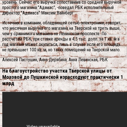
уровень. Сейчас его выручка сопоставима со средней выручкой
простого магазина "Адамас", -поведал РБК исполнительный
директор "Адамаса" Максим Вайнберг.
Источник в компании, обладающей сетью электроники, говорит,
что месячная выручка его магазина на Тверской на треть выше,
чем у сравнимого магазина на Ленинском проспекте. По
рассчетам РБК, при ставке аренды в 4,5 тыс. долл. за 1 кв. м в
год магазин может окупиться, лишь в случае если его площадь
не превышает 100 кв. м, но таких помещений на Тверской мало.
Алексей Пастушин, Анна Дерябина, Анна Левинская, РБК
На благоустройство участка Тверской улицы от
Моховой до Пушкинской израсходуют практически 1
млрд