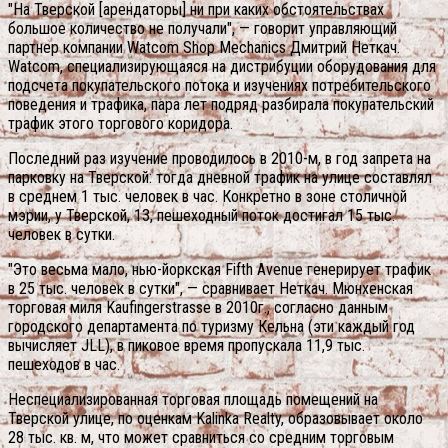
"На Тверской [арендаторы] ни при каких обстоятельствах
большое количество не получали", — говорит управляющий
партнер компании Watcom Shop Mechanics Дмитрий Неткач.
Watcom, специализирующаяся на дистрибуции оборудования для
подсчета покупательского потока и изучениях потребительского
поведения и трафика, пара лет подряд разбирала покупательский
трафик этого торгового коридора.
Последний раз изучение проводилось в 2010-м, в год запрета на
парковку на Тверской: тогда дневной трафик на улице составлял
в среднем 1 тыс. человек в час. Конкретно в зоне столичной
мэрии, у Тверской, 13, пешеходный поток достигал 15 тыс.
человек в сутки.
"Это весьма мало, нью-йоркская Fifth Avenue генерирует трафик
в 25 тыс. человек в сутки", — сравнивает Неткач. Мюнхенская
торговая миля Kaufingerstrasse в 2010г., согласно данным
городского департамента по туризму Кельна (эти каждый год
вычисляет JLL), в пиковое время пропускала 11,9 тыс.
пешеходов в час.
Неспециализированная торговая площадь помещений на
Тверской улице, по оценкам Kalinka Realty, образовывает около
28 тыс. кв. м, что может сравниться со средним торговым