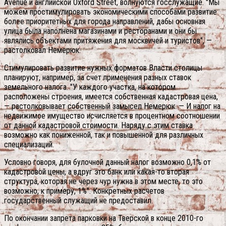
Avenue и английской Oxford Street, волнуются госслужащие. "Мы
можем простимулировать экономическими способами развитие
более приоритетных для города направлений, дабы основная
улица была наполнена магазинами и ресторанами и они бы
являлись объектами притяжения для москвичей и туристов", —
растолковал Немерюк.
Стимулировать развитие нужных форматов Власти столицы
планируют, например, за счет применения разных ставок
земельного налога. "У каждого участка, на котором
расположены строения, имеется собственная кадастровая цена,
— растолковывает собственный замысел Немерюк. — И налог на
недвижимое имущество исчисляется в процентном соотношении
от данной кадастровой стоимости. Наряду с этим ставка
возможно как пониженной, так и повышенной для различных
специализаций.
Условно говоря, для булочной данный налог возможно 0,1% от
кадастровой цены, а вдруг это банк или какая-то вторая
структура, которая не через чур нужна в этом месте, то это
возможно, к примеру, 1%". Конкретных расчетов
государственный служащий не предоставил.
По окончании запрета парковки на Тверской в конце 2010-го