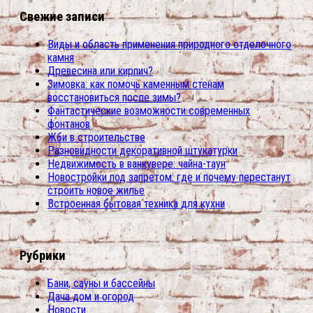
Свежие записи
Виды и область применения природного отделочного
камня
Древесина или кирпич?
Зимовка: как помочь каменным стенам
восстановиться после зимы?
Фантастические возможности современных
фонтанов
Жби в строительстве
Разновидности декоративной штукатурки
Недвижимость в ванкувере: чайна-таун
Новостройки под запретом: где и почему перестанут
строить новое жилье
Встроенная бытовая техника для кухни
Рубрики
Бани, сауны и бассейны
Дача дом и огород
Новости