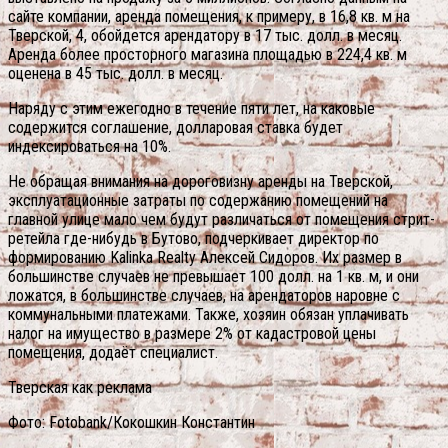
сайте компании, аренда помещения, к примеру, в 16,8 кв. м на
Тверской, 4, обойдется арендатору в 17 тыс. долл. в месяц.
Аренда более просторного магазина площадью в 224,4 кв. м
оценена в 45 тыс. долл. в месяц.
Наряду с этим ежегодно в течение пяти лет, на каковые
содержится соглашение, долларовая ставка будет
индексироваться на 10%.
Не обращая внимания на дороговизну аренды на Тверской,
эксплуатационные затраты по содержанию помещений на
главной улице мало чем будут различаться от помещения стрит-
ретейла где-нибудь в Бутово, подчеркивает директор по
формированию Kalinka Realty Алексей Сидоров. Их размер в
большинстве случаев не превышает 100 долл. на 1 кв. м, и они
ложатся, в большинстве случаев, на арендаторов наровне с
коммунальными платежами. Также, хозяин обязан уплачивать
налог на имущество в размере 2% от кадастровой цены
помещения, додаёт специалист.
Тверская как реклама
Фото: Fotobank/Кокошкин Константин