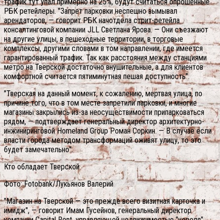
трафик тут упал примерно на 25%, будут считаться опрошенные
РБК ретейлеры. "Запрет парковки неспешно вымывал
арендаторов, — говорит РБК начотдела стрит-ретейла
консалтинговой компании JLL Светлана Ярова. — Они съезжают
на другие улицы, в пешеходные территории, в торговые
комплексы, другими словами в том направлении, где имеется
гарантированный трафик. Так как расстояния между станциями
метро на Тверской достаточно внушительные, а для клиентов
комфортной считается пятиминутная пешая доступность".
"Тверская на данный момент, к сожалению, мертвая улица, по
причине того, что в том месте запретили парковки, и многие
магазины закрылись из-за неосуществимости припарковаться
рядом, — подтверждает генеральный директор архитектурно-
инжиниринговой Homeland Group Роман Соркин. — В случае если
власти города методом трансформаций оживят улицу, то это
будет замечательно".
Кто обладает Тверской
Фото: Fotobank/Лукьянов Валерий
"Магазин на Тверской — это прежде всего визитная карточка и
имидж", — говорит Имам Гусейнов, генеральный директор
компании Capital Rent, управляющей недвижимостью "короля"