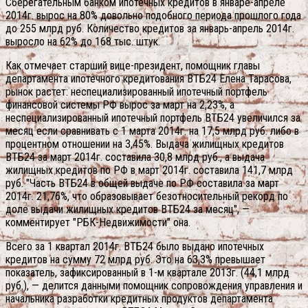
Сберегательным банком ипотечных кредитов в январе-апреле
2014г. вырос на 80% довольно подобного периода прошлого года
до 255 млрд руб. Количество кредитов за январь-апрель 2014г.
выросло на 62% до 168 тыс. штук.
Как отмечает старший вице-президент, помощник главы
департамента ипотечного кредитования ВТБ24 Елена Тарасова,
рынок растет: неспециализированный ипотечный портфель
финансовой системы РФ вырос за март на 2,23%, а
неспециализированный ипотечный портфель ВТБ24 увеличился за
месяц если сравнивать с 1 марта 2014г. на 17,5 млрд руб. либо в
процентном отношении на 3,45%. Выдача жилищных кредитов
ВТБ24 за март 2014г. составила 30,8 млрд руб., а выдача
жилищных кредитов по РФ в март 2014г. составила 141,7 млрд
руб. "Часть ВТБ24 в общей выдаче по РФ составила за март
2014г. 21,76%, что образовывает безотносительный рекорд по
доле выдачи жилищных кредитов ВТБ24 за месяц", —
комментирует "РБК-Недвижимости" она.
Всего за 1 квартал 2014г. ВТБ24 было выдано ипотечных
кредитов на сумму 72 млрд руб. Это на 63,3% превышает
показатель, зафиксированный в 1-м квартале 2013г. (44,1 млрд
руб.), — делится данными помощник сопровождения управления и
начальника разработки кредитных продуктов департамента