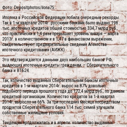
Фото: Depositphotos/ilona75
Ипотека в Российской Федерации побила очередные рекорды.
Так в 1-м квартале 2014г. русскими банками было выдано 198
тыс. ипотечных кредитов общей стоимостью 334,7 млрд руб.,
что практически в 1,4 раза превышает уровень января — марта
2013г. в количественном и в 1,47 в финансовом выражении,
свидетельствуют предварительные сведения Агентства
ипотечного кредитования (АИЖК).
Это подтверждается данными двух наибольших банков РФ,
выдающих ипотечные кредиты гражданам, – Сберегательного
банка и ВТБ24.
Так, количество выданных Сберегательным банком ипотечных
кредитов в 1-м квартале 2014г. вырос на 87% довольно
подобного периода прошлого года до 172,4 млрд руб., по данным
кредитной организации. Количество кредитов за 1-й квартал
2014г. выросло на 66%. За три последних месяца посредством
продуктов Сберегательного банка 114 тыс. семей улучшили
собственные жилищные условия.
Тенденция продолжилась и в апреле: количество выданных