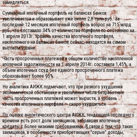
замедляться.
Суммарный ипотечный портфель на балансах банков
увеличивается и образовывает уже около 2,8 трлн руб.. За
последние 12 месяцев ипотечный портфель возрос на 715 млрд
руб., что составило 34% от количества портфеля по состоянию на
1 апреля 2013г. Уровень качества ипотечного портфеля,
накопленного на балансах банков сейчас, находится на самом
высоком уровне.
Часть просроченных платежей в общем количестве накопленной
ипотечной задолженности на 1 апреля 2014г. составила 1,45%, а
объем ипотечных ссуд без единого просроченного платежа
образовывает более 95%.
Но аналитики АИЖК подмечают, что при резкого ухудшения
экономической обстановке и увеличения числа безработных
часть просроченных платежей может вырасти, а уровень
качества ипотечного портфеля — скоро ухудшиться.
По оценке аналитического центра АИЖК, тенденцией последнего
времени есть рост доли заемщиков, забравших ипотечные
кредиты с более низкими требованиями. В связи с тем, что таких
заемщиков, в особенности приобретающих "серые" доходы,