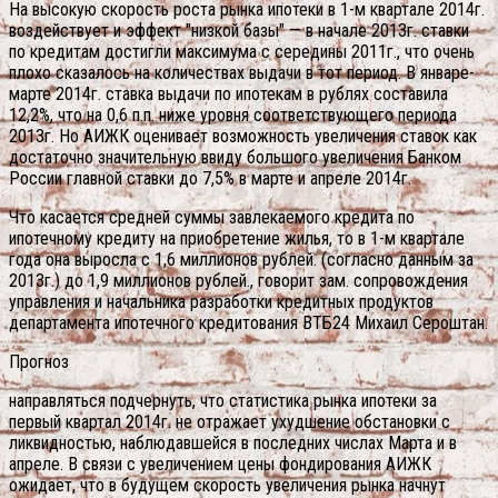
На высокую скорость роста рынка ипотеки в 1-м квартале 2014г.
воздействует и эффект "низкой базы" — в начале 2013г. ставки
по кредитам достигли максимума с середины 2011г., что очень
плохо сказалось на количествах выдачи в тот период. В январе-
марте 2014г. ставка выдачи по ипотекам в рублях составила
12,2%, что на 0,6 п.п. ниже уровня соответствующего периода
2013г. Но АИЖК оценивает возможность увеличения ставок как
достаточно значительную ввиду большого увеличения Банком
России главной ставки до 7,5% в марте и апреле 2014г.
Что касается средней суммы завлекаемого кредита по
ипотечному кредиту на приобретение жилья, то в 1-м квартале
года она выросла с 1,6 миллионов рублей. (согласно данным за
2013г.) до 1,9 миллионов рублей., говорит зам. сопровождения
управления и начальника разработки кредитных продуктов
департамента ипотечного кредитования ВТБ24 Михаил Сероштан.
Прогноз
направляться подчернуть, что статистика рынка ипотеки за
первый квартал 2014г. не отражает ухудшение обстановки с
ликвидностью, наблюдавшейся в последних числах Марта и в
апреле. В связи с увеличением цены фондирования АИЖК
ожидает, что в будущем скорость увеличения рынка начнут