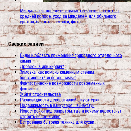
Миндаль: как посадить и вырастить южного гостя в
средней полосе. уход за миндалём для обильного
урожая, секреты зимовки, фото
Свежие записи
Виды и область применения природного отделочного
камня
Древесина или кирпич?
Зимовка: как помочь каменным стенам
восстановиться после зимы?
Фантастические возможности современных
фонтанов
Жби в строительстве
Разновидности декоративной штукатурки
Недвижимость в ванкувере: чайна-таун
Новостройки под запретом: где и почему перестанут
строить новое жилье
Встроенная бытовая техника для кухни