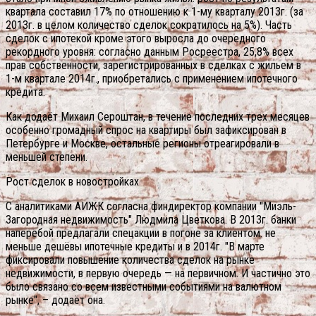
квартала составил 17% по отношению к 1-му кварталу 2013г. (за
2013г. в целом количество сделок сократилось на 5%). Часть
сделок с ипотекой кроме этого выросла до очередного
рекордного уровня: согласно данным Росреестра, 25,8% всех
прав собственности, зарегистрированных в сделках с жильем в
1-м квартале 2014г., приобретались с применением ипотечного
кредита.
Как додаёт Михаил Сероштан, в течение последних трех месяцев
особенно громадный спрос на квартиры был зафиксирован в
Петербурге и Москве, остальные регионы отреагировали в
меньшей степени.
Рост сделок в новостройках
С аналитиками АИЖК согласна финдиректор компании "Миэль-
Загородная недвижимость" Людмила Цветкова. В 2013г. банки
наперебой предлагали спецакции в погоне за клиентом. не
меньше дешёвы ипотечные кредиты и в 2014г. "В марте
фиксировали повышение количества сделок на рынке
недвижимости, в первую очередь — на первичном. И частично это
было связано со всем известными событиями на валютном
рынке", – додаёт она.