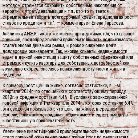
методом стремятся сохранить собственные накопления от
вероятных утрат/девальвации и т.п., кто-то пытается
стремительнее забрать долгосрочный кредит, предполагая рост
ставок по кредитам и т.п.", — комментирует Елена Тарасова.
Аналитики АИЖК такого же мнения придерживаются, что главной
причиной, предопределившей привлекательность недвижимости,
стала ценовая динамика рынка, и резкое снижение цен в
долларовом эквиваленте. Так, многие клиенты недвижимости
видят в данной инвестиции защиту собственных сбережений или
стремятся купить квартиру для собственных потребностей как
возможно скорее, опасаясь понижения доступности жилья в
будущем.
К примеру, рост цен на жилье, согласно статистике, в 1-м
квартале 2014г. по отношению к соответствующему периоду
2013г. в среднем составил 4,4%. В условиях зафиксированной
годовой инфляции в 1-м квартале 2014г., которая составила 6,4%,
эти сведенья показывают, что цены на жилье, в среднем по
России, понижались, придавая недвижимости еще громадную
инвестиционную привлекательность.
Увеличение инвестиционной привлекательности недвижимости
стало причиной оживлению рынка жилья: рост по результатам