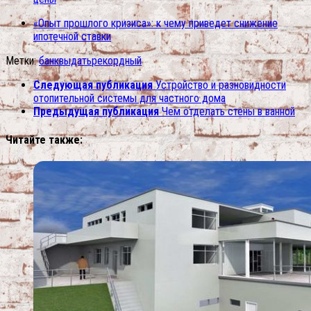
«Опыт прошлого кризиса»: к чему приведет снижение
ипотечной ставки
Метки:
банк
выдать
рекордный
Следующая публикация
Устройство и разновидности
отопительной системы для частного дома
Предыдущая публикация
Чем отделать стены в ванной
Читайте также: