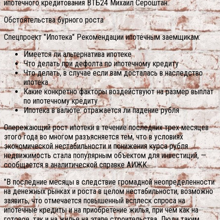
ипотечного кредитования ВТБ24 Михаил Сероштан.
Обстоятельства бурного роста
Спецпроект "Ипотека" Рекомендации ипотечным заемщикам:
Имеется ли альтернатива ипотеке
Что делать при дефолта по ипотечному кредиту
Что делать, в случае если вам досталась в наследство
ипотека
Какие конкретно факторы воздействуют на размер выплат
по ипотечному кредиту
Ипотека в валюте: отражается ли падение рубля
Опережающий рост ипотеки в течение последних трех месяцев
этого года во многом разъясняется тем, что в условиях
экономической нестабильности и понижения курса рубля
недвижимость стала популярным объектом для инвестиций, —
сообщается в аналитической справке АИЖК.
"В последние месяцы в следствие громадной неопределенности
на денежных рынках и роста в целом нестабильности, возможно
заявить, что отмечается повышенный всплеск спроса на
ипотечные кредиты и на приобретение жилья, при чем как на
готовое, так и на жилье на этапе строительства. Люди таким