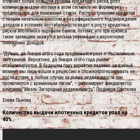
отличает более большой уровень кредитного риска, рост
количеств выдачи ипотеки в этом сегменте не формирует
предпосылок для понижения ставок. Распространение кредитов
с низким начальным взносом и без официального подтверждения
доходов в условиях нестабильности ведет к росту кредитных
рисков ипотечного портфеля банков, потому, что при кризиса
такие заемщики окажутся весьма уязвимыми к вероятному
понижению доходов.
"Думаю, до Января этого года продолжится рост с постепенным
затуханием. Вероятнее, до Января этого года рынок
стабилизируется. В будущем году вероятно падение. на данный
момент мы лишь вошли в рецессию и сложнопрогнозировать ее
последствия, в любом случае на рынке недвижимости они
проявляются с временным лагом", – резюмирует финдиректор
компании "Миэль-Загородная недвижимость" Людмила Цветкова.
Елена Лыкова
Количество выдачи ипотечных кредитов упал на
40%