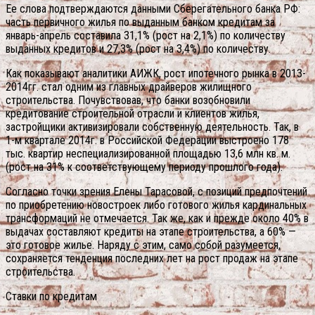
Ее слова подтверждаются данными Сберегательного банка РФ:
часть первичного жилья по выданным банком кредитам за
январь-апрель составила 31,1% (рост на 2,1%) по количеству
выданных кредитов и 27,3% (рост на 3,4%) по количеству.
Как показывают аналитики АИЖК, рост ипотечного рынка в 2013-
2014гг. стал одним из главных драйверов жилищного
строительства. Почувствовав, что банки возобновили
кредитование строительной отрасли и клиентов жилья,
застройщики активизировали собственную деятельность. Так, в
1-м квартале 2014г. в Российской Федерации выстроено 178
тыс. квартир неспециализированной площадью 13,6 млн кв. м.
(рост на 31% к соответствующему периоду прошлого года).
Согласно точки зрения Елены Тарасовой, с позиций предпочтений
по приобретению новостроек либо готового жилья кардинальных
трансформаций не отмечается. Так же, как и прежде около 40% в
выдачах составляют кредиты на этапе строительства, а 60% —
это готовое жилье. Наряду с этим, само собой разумеется,
сохраняется тенденция последних лет на рост продаж на этапе
строительства.
Ставки по кредитам