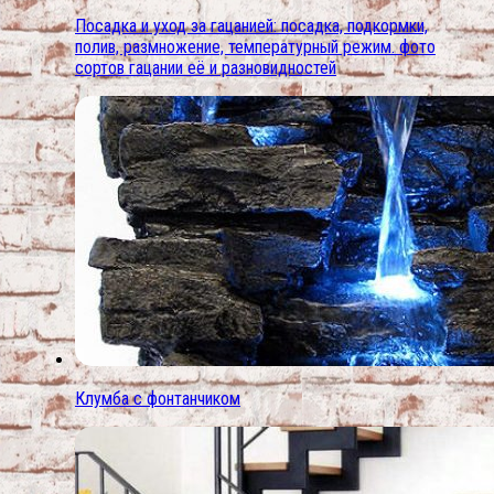
Посадка и уход за гацанией: посадка, подкормки,
полив, размножение, температурный режим. фото
сортов гацании её и разновидностей
Клумба с фонтанчиком