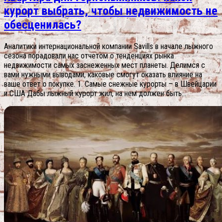
курорт выбрать, чтобы недвижимость не
обесценилась?
Аналитики интернациональной компании Savills в начале лыжного
сезона порадовали нас отчетом о тенденциях рынка
недвижимости самых заснеженных мест планеты. Делимся с
вами нужными выводами, каковые смогут оказать влияние на
ваше ответ о покупке. 1. Самые снежные курорты – в Швейцарии
и США Дабы лыжный курорт жил, на нем должен быть...