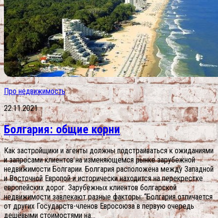
Про недвижимость
22.11.2021
Болгария: общие корни
Как застройщики и агенты должны подстраиваться к ожиданиями
и запросами клиентов на изменяющемся рынке зарубежной
недвижимости Болгарии. Болгария расположена между Западной
и Восточной Европой и исторически находится на перекрестке
европейских дорог. Зарубежных клиентов болгарской
недвижимости завлекают разные факторы: “Болгария отличается
от других Государств-членов Евросоюза в первую очередь
дешёвыми стоимостями на...