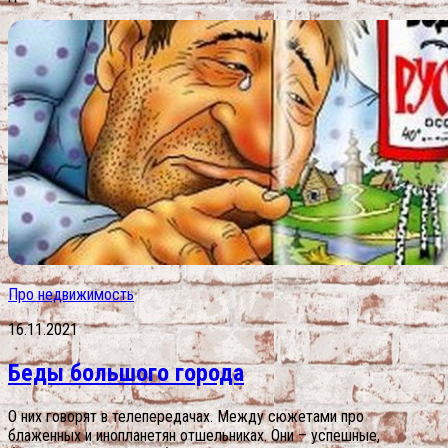
Про недвижимость
16.11.2021
Беды большого города
О них говорят в телепередачах. Между сюжетами про
блаженных и инопланетян отшельниках. Они – успешные,