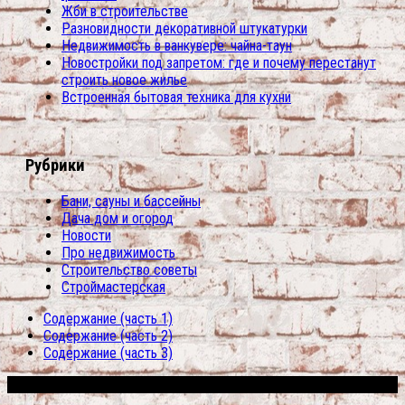
Жби в строительстве
Разновидности декоративной штукатурки
Недвижимость в ванкувере: чайна-таун
Новостройки под запретом: где и почему перестанут
строить новое жилье
Встроенная бытовая техника для кухни
Рубрики
Бани, сауны и бассейны
Дача дом и огород
Новости
Про недвижимость
Строительство советы
Строймастерская
Содержание (часть 1)
Содержание (часть 2)
Содержание (часть 3)
Сфера строительства © 2026. Все права защищены.