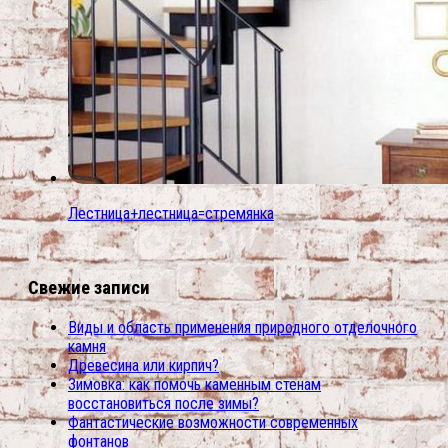
Лестница+лестница=стремянка
Свежие записи
Виды и область применения природного отделочного
камня
Древесина или кирпич?
Зимовка: как помочь каменным стенам
восстановиться после зимы?
Фантастические возможности современных
фонтанов