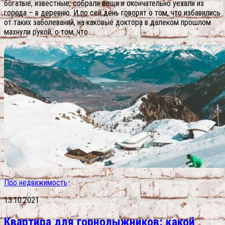
богатые, известные, собрали вещи и окончательно уехали из
города – в деревню. И по сей день говорят о том, что избавились
от таких заболеваний, на каковые доктора в далеком прошлом
махнули рукой, о том, что...
Про недвижимость
13.10.2021
Квартира для горнолыжников: какой