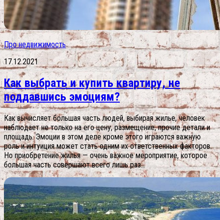
Про недвижимость
17.12.2021
Как выбрать и купить квартиру, не
поддавшись эмоциям?
Как вычисляет большая часть людей, выбирая жилье, человек
наблюдает не только на его цену, размещение, прочие детали и
площадь. Эмоции в этом деле кроме этого играются важную
роль и интуиция может стать одним их ответственных факторов.
Но приобретение жилья — очень важное мероприятие, которое
большая часть совершают всего лишь раз...