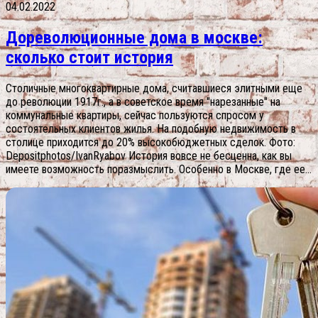
04.02.2022
Дореволюционные дома в москве:
сколько стоит история
Столичные многоквартирные дома, считавшиеся элитными еще
до революции 1917г., а в советское время "нарезанные" на
коммунальные квартиры, сейчас пользуются спросом у
состоятельных клиентов жилья. На подобную недвижимость в
столице приходится до 20% высокобюджетных сделок. Фото:
Depositphotos/IvanRyabov История вовсе не бесценна, как вы
имеете возможность поразмыслить. Особенно в Москве, где ее...