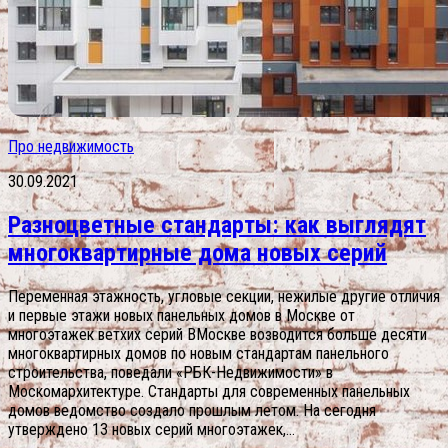
Про недвижимость
30.09.2021
Разноцветные стандарты: как выглядят
многоквартирные дома новых серий
Переменная этажность, угловые секции, нежилые другие отличия
и первые этажи новых панельных домов в Москве от
многоэтажек ветхих серий ВМоскве возводится больше десяти
многоквартирных домов по новым стандартам панельного
строительства, поведали «РБК-Недвижимости» в
Москомархитектуре. Стандарты для современных панельных
домов ведомство создало прошлым летом. На сегодня
утверждено 13 новых серий многоэтажек,...