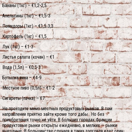
Бананы (1кг) – €1,2-2,5
Апельсины (1кг) – €1,5-3
Помидоры (1кг) – €1,5-3,3
Картофель (1кг) – €1,5
Лук (1кг) – €1-3
Листья салата (кочан) – €1
Вода (1,5л) – €0,5-3
Бутылка вина – €4-9
Местное пиво (0,5л) – €1-2
Сигареты (пачка) – €7
Не проходите мимо местных продуктовых рынков. В том
направлении приятно зайти кроме того дабы . Но без
приобретения точно не уйти. В больших городах Франции
продуктовые рынки открыты ежедневно, в мелких — рынки
выездные. В большинстве случаев в таких торговля идет один-