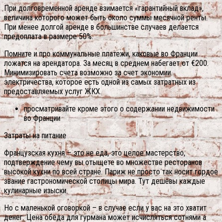
При долговременной аренде взимается «гарантийный вклад»,
величина которого может быть около суммы месячной ренты.
При менее долгой аренде в большинстве случаев делается
предоплата в размере 50%.
Помните и про коммунальные платежи, каковые во Франции
ложатся на арендатора. За месяц в среднем набегает от €200.
Минимизировать счета возможно за счет экономии
электричества, которое есть одной из самых затратных из
предоставляемых услуг ЖКХ.
просматривайте кроме этого о содержании недвижимости
во Франции
Затраты на питание
Французская кухня – это не еда, это целое мастерство,
подтверждение чему вы отыщете во множестве ресторанов
высокой кухни по всей стране. Париж не просто так носит гордое
звание гастрономической столицы мира. Тут дешёвы каждые
кулинарные изыски.
Но с маленькой оговоркой – в случае если у вас на это хватит
денег. Цена обеда для гурмана может исчисляться сотнями а