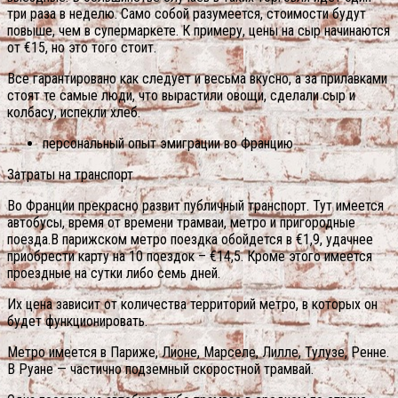
три раза в неделю. Само собой разумеется, стоимости будут
повыше, чем в супермаркете. К примеру, цены на сыр начинаются
от €15, но это того стоит.
Все гарантировано как следует и весьма вкусно, а за прилавками
стоят те самые люди, что вырастили овощи, сделали сыр и
колбасу, испекли хлеб.
персональный опыт эмиграции во Францию
Затраты на транспорт
Во Франции прекрасно развит публичный транспорт. Тут имеется
автобусы, время от времени трамваи, метро и пригородные
поезда.В парижском метро поездка обойдется в €1,9, удачнее
приобрести карту на 10 поездок – €14,5. Кроме этого имеется
проездные на сутки либо семь дней.
Их цена зависит от количества территорий метро, в которых он
будет функционировать.
Метро имеется в Париже, Лионе, Марселе, Лилле, Тулузе, Ренне.
В Руане — частично подземный скоростной трамвай.