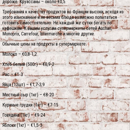
дороже. Круассаны – около €0,5.
Требования к качеству продуктов во Франции высоки, исходя из
этого изысканные и не весьма блюда возможно попытаться
готовить самостоятельно. Не каждый же сутки бегать по
кафешкам. К вашим услугам супермаркеты сетей Auchan,
Monoprix, Сarrefour, Intermarche и многие другие.
Обычные цены на продукты в супермаркете:
Молоко – €0,8-1,2
Хлеб белый (500г) – €0,9-2
Рис – €1-3
Яйца (12шт) – €1,7-3,9
Местный сыр (1кг) – €8-20
Куриные грудки (1кг) – €7-15
Говядина (1кг) – €9-24
Яблоки (1кг) – €1,5-3