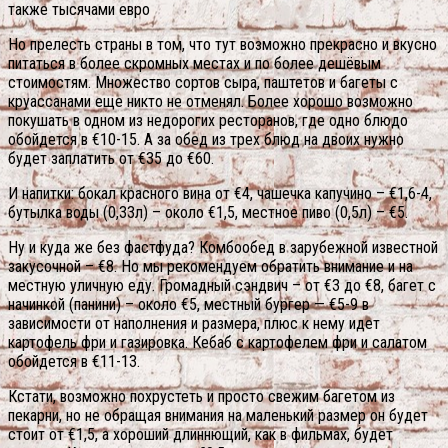
также тысячами евро
Но прелесть страны в том, что тут возможно прекрасно и вкусно
питаться в более скромных местах и по более дешёвым
стоимостям. Множество сортов сыра, паштетов и багеты с
круассанами еще никто не отменял. Более хорошо возможно
покушать в одном из недорогих ресторанов, где одно блюдо
обойдется в €10-15. А за обед из трех блюд на двоих нужно
будет заплатить от €35 до €60.
И напитки: бокал красного вина от €4, чашечка капучино – €1,6-4,
бутылка воды (0,33л) – около €1,5, местное пиво (0,5л) – €5.
Ну и куда же без фастфуда? Комбообед в зарубежной известной
закусочной – €8. Но мы рекомендуем обратить внимание и на
местную уличную еду. Громадный сэндвич – от €3 до €8, багет с
начинкой (панини) – около €5, местный бургер — €5-9 в
зависимости от наполнения и размера, плюс к нему идет
картофель фри и газировка. Кебаб с картофелем фри и салатом
обойдется в €11-13.
Кстати, возможно похрустеть и просто свежим багетом из
пекарни, но не обращая внимания на маленький размер он будет
стоит от €1,5, а хороший длиннющий, как в фильмах, будет