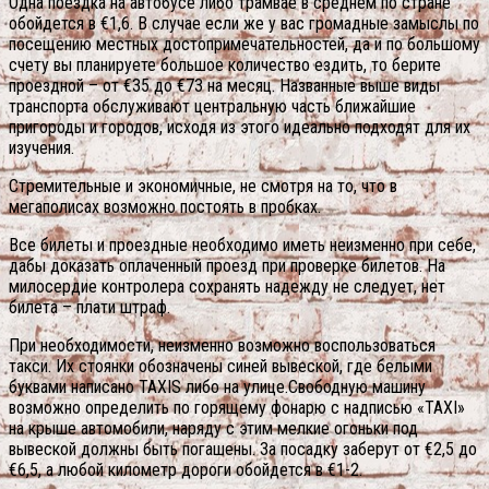
Одна поездка на автобусе либо трамвае в среднем по стране
обойдется в €1,6. В случае если же у вас громадные замыслы по
посещению местных достопримечательностей, да и по большому
счету вы планируете большое количество ездить, то берите
проездной – от €35 до €73 на месяц. Названные выше виды
транспорта обслуживают центральную часть ближайшие
пригороды и городов, исходя из этого идеально подходят для их
изучения.
Стремительные и экономичные, не смотря на то, что в
мегаполисах возможно постоять в пробках.
Все билеты и проездные необходимо иметь неизменно при себе,
дабы доказать оплаченный проезд при проверке билетов. На
милосердие контролера сохранять надежду не следует, нет
билета – плати штраф.
При необходимости, неизменно возможно воспользоваться
такси. Их стоянки обозначены синей вывеской, где белыми
буквами написано TAXIS либо на улице.Свободную машину
возможно определить по горящему фонарю с надписью «TAXI»
на крыше автомобили, наряду с этим мелкие огоньки под
вывеской должны быть погашены. За посадку заберут от €2,5 до
€6,5, а любой километр дороги обойдется в €1-2.