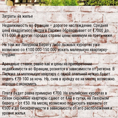
Затраты на жилье
Недвижимость во Франции – дорогое наслаждение. Средняя
цена квадратного метра в Париже образовывает от €7000 до
€11 000. В других городах страны цены минимум на треть ниже.
На том же Лазурном Берегу либо лыжных курортах уже
возможно со €100 000-150 000 искать маленькую квартирку-
студию.
Арендные ставки, равно как и цены на приобретение
недвижимости во Франции, рознятся в зависимости от региона. В
Париже за маленькую квартиру с одной спальней нужно будет
отдать €70-100 за ночь. Но, сняв в аренду ее на месяц возможно
хорошо сэкономить.
Плата будет равна примерно €700. На альпийских курортах в
сезон скромные квартиры сдают от €40 в сутки, на Лазурном
берегу – от €50. На месяц возможно подыскать варианты от
€500 и до бесконечности в зависимости от его расположения и
уровня жилья.