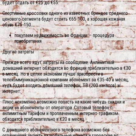
будет отдать от €25 до €55.
Спортивные кроссовки одного из известных брендов среднего
ценового сегмента будут стоить €65-100, а хорошая кожаная
обувь €75-150.
покупаем недвижимость во Франции — процедура
приобретения
Другие затраты
Прежде всего идут затраты на сообщение. Анлимитный
домашний интернет обходится во Франции приблизительно в €30
в месяц. Но в целях экономии лучше приобрести в
телекоммуникационной компании абонемент за €35-40 в месяц,
куда будет входить домашний телефон, ТВ (200 каналов) и
интернет.
Плюс неизменно возможно попасть на какие-нибудь скидки и
акции на абонементы от оператора. Сотовый телефон с
анлимитным тарифом и проплаченным интернет-трафиком
обходится приблизительно в €20 в месяц.
С домашнего абонементного телефона возможно без
ограничений звонить на мобильные номера и городские во