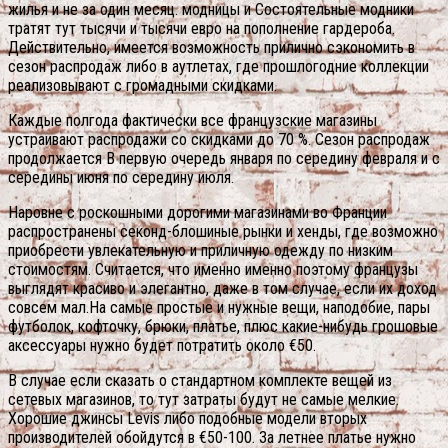
жилья и не за один месяц. модницы и Состоятельные модники
тратят тут тысячи и тысячи евро на пополнение гардероба.
Действительно, имеется возможность прилично сэкономить в
сезон распродаж либо в аутлетах, где прошлогодние коллекции
реализовывают с громадными скидками.
Каждые полгода фактически все французские магазины
устраивают распродажи со скидками до 70 %. Сезон распродаж
продолжается В первую очередь января по середину февраля и с
середины июня по середину июля.
Наровне с роскошными дорогими магазинами во Франции
распространены секонд-блошиные рынки и хенды, где возможно
приобрести увлекательную и приличную одежду по низким
стоимостям. Считается, что именно именно поэтому французы
выглядят красиво и элегантно, даже в том случае, если их доход
совсем мал.На самые простые и нужные вещи, наподобие, пары
футболок, кофточку, брюки, платье, плюс какие-нибудь грошовые
аксессуары нужно будет потратить около €50.
В случае если сказать о стандартном комплекте вещей из
сетевых магазинов, то тут затраты будут не самые мелкие.
Хорошие джинсы Levis либо подобные модели вторых
производителей обойдутся в €50-100. За летнее платье нужно