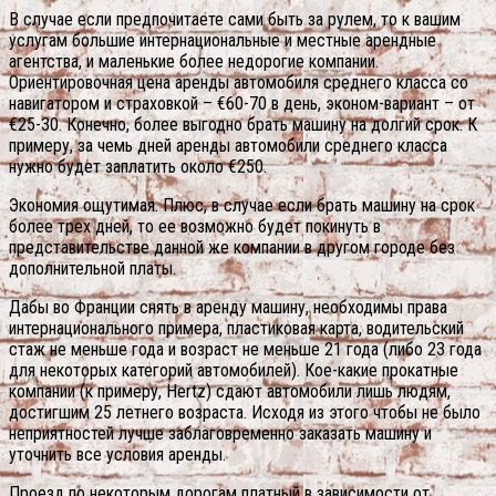
В случае если предпочитаете сами быть за рулем, то к вашим
услугам большие интернациональные и местные арендные
агентства, и маленькие более недорогие компании.
Ориентировочная цена аренды автомобиля среднего класса со
навигатором и страховкой – €60-70 в день, эконом-вариант – от
€25-30. Конечно, более выгодно брать машину на долгий срок. К
примеру, за чемь дней аренды автомобили среднего класса
нужно будет заплатить около €250.
Экономия ощутимая. Плюс, в случае если брать машину на срок
более трех дней, то ее возможно будет покинуть в
представительстве данной же компании в другом городе без
дополнительной платы.
Дабы во Франции снять в аренду машину, необходимы права
интернационального примера, пластиковая карта, водительский
стаж не меньше года и возраст не меньше 21 года (либо 23 года
для некоторых категорий автомобилей). Кое-какие прокатные
компании (к примеру, Hertz) сдают автомобили лишь людям,
достигшим 25 летнего возраста. Исходя из этого чтобы не было
неприятностей лучше заблаговременно заказать машину и
уточнить все условия аренды.
Проезд по некоторым дорогам платный в зависимости от