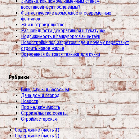
Зимовка: как помочь каменным стенам
восстановиться после зимы?
Фантастические возможности современных
фонтанов
Жби в строительстве
Разновидности декоративной штукатурки
Недвижимость в ванкувере: чайна-таун
Новостройки под запретом: где и почему перестанут
строить новое жилье
Встроенная бытовая техника для кухни
Рубрики
Бани, сауны и бассейны
Дача дом и огород
Новости
Про недвижимость
Строительство советы
Строймастерская
Содержание (часть 1)
Содержание (часть 2)