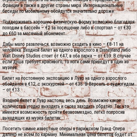
Франции а также в другие страны мира. Интернациональные
беседы по мобильному обойдутся значительно дороже.
Поддерживать хорошую физическую форму возможно благодаря
походам в бассейн – €2 за посещение либо в спортзал – от €30
до €60 за месячный абонемент.
Дабы мало развлечься, возможно сходить в кино – €8-11 на
человека. Входной билет на одного взрослого в Disneyland либо
Walt Disney Studios стоит от €47, в оба парка — от €59. В случае
если душа требует красивого, то ноги сами приведут в один из
музеев.
Билет на постоянную экспозицию в Лувр на одного взрослого
обойдется в €12, с экскурсией – от €35. В Версаль с аудиогидом
– от €13.
Входной билет в Лувр настоящ весь день. Возможно какое
количество угодно выходить и снова заходить обратно. Так что
имеется возможность пройти безвозмездно, легко попросив
выходящих из музея билетик.
Посетить самые известные оперы в парижском Гранд-Опера
далеко не всем по карману. Минимальная цена билетов будет от