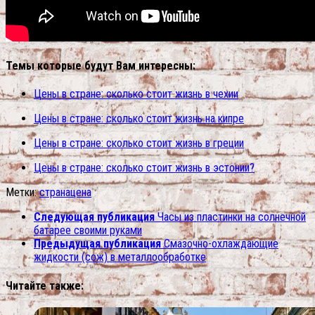
Темы которые будут Вам интересны:
Цены в стране: сколько стоит жизнь в чехии
Цены в стране: сколько стоит жизнь на кипре
Цены в стране: сколько стоит жизнь в греции
Цены в стране: сколько стоит жизнь в эстонии?
Метки:
страна
цена
Следующая публикация
Часы из пластинки на солнечной
батарее своими руками
Предыдущая публикация
Смазочно-охлаждающие
жидкости (сож) в металлообработке
Читайте также: