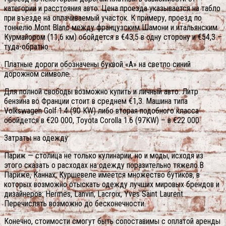
категории и расстояния авто. Цена проезда указывается на табло
при въезде на оплачиваемый участок. К примеру, проезд по
тоннелю Mont Blanc между французским Шамони и итальянским
Курмайором (11,6 км) обойдется в €43,5 в одну сторону и €54,3 –
туда-обратно.
Платные дороги обозначены буквой «А» на светло синий
дорожном символе.
Для полной свободы возможно купить и личный авто. Литр
бензина во Франции стоит в среднем €1,3. Машина типа
Volkswagen Golf 1.4 (90 KW) либо вторая подобного класса
обойдется в €20 000, Toyota Corolla 1.6 (97KW) – в €22 000.
Затраты на одежду
Париж — столица не только кулинарии, но и моды, исходя из
этого сказать о расходах на одежду поразительно тяжело.В
Париже, Каннах, Куршевеле имеется множество бутиков, в
которых возможно отыскать одежду лучших мировых брендов и
дизайнеров: Hermes, Lanvin, Lacroix, Yves Saint Laurent…
Перечислять возможно до бесконечности.
Конечно, стоимости смогут быть сопоставимы с оплатой аренды