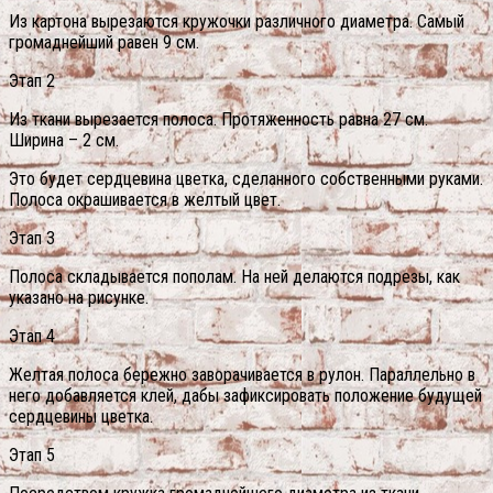
Из картона вырезаются кружочки различного диаметра. Самый
громаднейший равен 9 см.
Этап 2
Из ткани вырезается полоса. Протяженность равна 27 см.
Ширина – 2 см.
Это будет сердцевина цветка, сделанного собственными руками.
Полоса окрашивается в желтый цвет.
Этап 3
Полоса складывается пополам. На ней делаются подрезы, как
указано на рисунке.
Этап 4
Желтая полоса бережно заворачивается в рулон. Параллельно в
него добавляется клей, дабы зафиксировать положение будущей
сердцевины цветка.
Этап 5