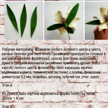
Рабочие материалы: фоамиран белого зелёного цвета и цвета,
ватные палочки для того чтобы (возможно приобрести готовые в
магазине швейной фурнитуры), краски для ткани акриловые,
бумага средней плотности (возможно применять кроме этого
картон) любого цвета, фломастер либо карандаш мрачно-
коричневого цвета, термический пистолет с клеем, проволока
диаметром 0,3 мм, ножницы, кусачки, зубочистки, утюг, шило.
Этап 1
Из бумаги либо картона вырезается форма лепестка лилии.
Долга — 6 см.
Этап 2