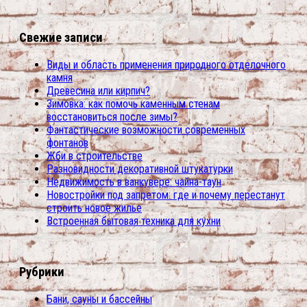
Свежие записи
Виды и область применения природного отделочного
камня
Древесина или кирпич?
Зимовка: как помочь каменным стенам
восстановиться после зимы?
Фантастические возможности современных
фонтанов
Жби в строительстве
Разновидности декоративной штукатурки
Недвижимость в ванкувере: чайна-таун
Новостройки под запретом: где и почему перестанут
строить новое жилье
Встроенная бытовая техника для кухни
Рубрики
Бани, сауны и бассейны