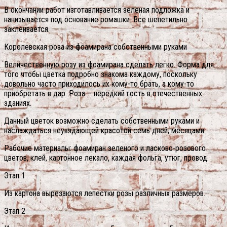
В окончании работ изготавливается зеленая подложка и
нанизывается под основание ромашки. Все шепетильно
заклеивается.
Королевская роза из фоамирана собственными руками
Величественную розу из фоамирана сделать легко. Форма для
того чтобы цветка подробно знакома каждому, поскольку
довольно часто приходилось их кому-то брать, а кому-то
приобретать в дар. Роза – нередкий гость в отечественных
зданиях.
Данный цветок возможно сделать собственными руками и
наслаждаться неувядающей красотой семь дней, месяцами.
Рабочие материалы: фоамиран зеленого и ласково-розового
цветов, клей, картонное лекало, каждая фольга, утюг, провод.
Этап 1
Из картона вырезаются лепестки розы различных размеров.
Этап 2