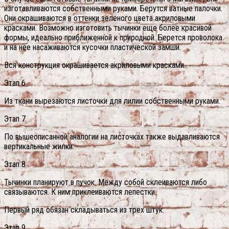
изготавливаются собственными руками. Берутся ватные палочки.
Они окрашиваются в оттенки зеленого цвета акриловыми
красками. Возможно изготовить тычинки еще более красивой
формы, идеально приближенной к природной. Берется проволока
и на нее насаживаются кусочки пластической замши.
Вся конструкция окрашивается акриловыми красками.
Этап 6
Из ткани вырезаются листочки для лилии собственными руками.
Этап 7
По вышеописанной аналогии на листочках также выдавливаются
вертикальные жилки.
Этап 8
Тычинки планируют в пучок. Между собой склеиваются либо
связываются. К ним приклеиваются лепестки.
Первый ряд обязан складываться из трех штук.
Этап 9