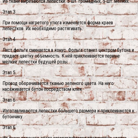
Из ткани вырезаются лепестки: 5 шт. громадных, 5 шт. мелких.
Этап 3
При помощи нагретого утюга изменяется форма краев
лепестков. Их необходимо растягивать.
Этап 4
Лист фольги сминается в конус. Фольга станет центром бутона и
придаст цветку объемность. К ней приклеиваются первые
мелкие лепестки будущей розы.
Этап 5
Провод оборачивается тканью зеленого цвета. На него
насаживается бутон посредством клея.
Этап 6
Изготавливаются лепестки большего размера и приклеиваются к
бутончику.
Этап 6