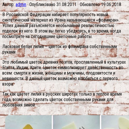
Автор:
admin
· Опубликовано
31.08.2011
· Обновлено
19.06.2018
В Российской Федерации набирает популярность новый
синтетический материал из Ирана называющиеся «фоамиран».
Успех данный разъясняется необычайной реалистичностью
поделок из него. В этом вы легко убедитесь, в то время, когда
посмотрите на сегодняшние цветочные работы.
Ласковая белая лилия – цветок из фоамирана собственными
руками
Это любимый цветок древних поэтов, прославленный в культурах
Египта, Индии, Крита. Цветок символизирует двойственность во
всем: смерти и жизни, женщины и мужчины, плодовитости и
невинности. В данный цветок возможно влюбиться с первого
взора.
Так как цветет лилия в русских широтах только в теплое время
года, возможно сделать цветок собственными руками для
любования зимой.