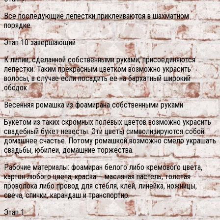
Все последующие лепестки приклеиваются в шахматном
порядке.
Этап 10 завершающий
К лилии, сделанной собственными руками, присоединяются
лепестки. Таким прекрасным цветком возможно украсить
волосы, в случае если посадить ее на бархатный широкий
ободок.
Весенняя ромашка из фоамирана собственными руками
Букетом из таких скромных полевых цветов возможно украсить
свадебный букет невесты. Эти цветы символизируются собой
домашнее счастье. Потому ромашкой возможно смело украшать
свадьбы, юбилеи, домашние торжества.
Рабочие материалы: фоамиран белого либо кремового цвета,
картон любого цвета, краска – масляная пастель, толстая
проволока либо провод для стебля, клей, линейка, ножницы,
свеча, спички, карандаш и транспортир.
Этап 1