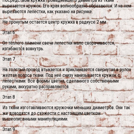
Посредством кружка громаднейшего диаметра из ткани
вырезается кружок. Его края волнообразно обрезаются. И на нем
вырезаются лепестки, как указано на рисунке.
Не тронутым остается центр кружка в радиусе 2 мм.
Этап 6
От тёплого пламени свечи лепестки мало сворачиваются,
изгибаются вовнутрь.
Этап 7
На толстый провод втыкается и приклеивается свернутая в рулон
желтая полоса ткани. Под нее снизу нанизывается кружок с
лепестками. Все формы цветка, сделанного собственными
руками, аккуратно расправляются.
Этап 8
Из ткани изготавливаются кружочки меньших диаметров. Они так
же доводятся до схожести с настоящим цветком
вышеописанными манипуляциями.
Этап 9