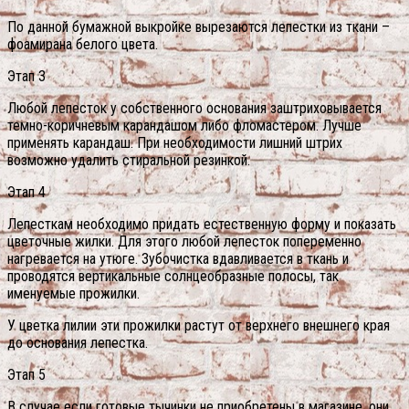
По данной бумажной выкройке вырезаются лепестки из ткани –
фоамирана белого цвета.
Этап 3
Любой лепесток у собственного основания заштриховывается
темно-коричневым карандашом либо фломастером. Лучше
применять карандаш. При необходимости лишний штрих
возможно удалить стиральной резинкой.
Этап 4
Лепесткам необходимо придать естественную форму и показать
цветочные жилки. Для этого любой лепесток попеременно
нагревается на утюге. Зубочистка вдавливается в ткань и
проводятся вертикальные солнцеобразные полосы, так
именуемые прожилки.
У цветка лилии эти прожилки растут от верхнего внешнего края
до основания лепестка.
Этап 5
В случае если готовые тычинки не приобретены в магазине, они