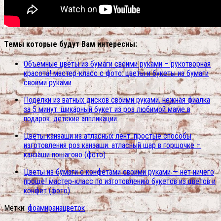
Темы которые будут Вам интересны:
Объемные цветы из бумаги своими руками – рукотворная
красота! мастер-класс с фото: цветы и букеты из бумаги
своими руками
Поделки из ватных дисков своими руками. нежная фиалка
за 5 минут. шикарный букет из роз любимой маме в
подарок. детские аппликации
Цветы канзаши из атласных лент: простые способы
изготовления роз канзаши. атласный шар в горшочке –
канзаши пошагово (фото)
Цветы из бумаги с конфетами своими руками — нет ничего
проще! мастер-класс по изготовлению букетов из цветов и
конфет (фото)
Метки:
фоамирана
цветок