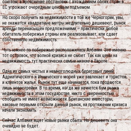
союзом, а прояснение обстановки с вхождением обоих стран в
ЕС угрожают очередным ценовым подъемом.
Но скоро получить на недвижимости в той же Черногории, увы,
не окажется: квадратные метры медлительно дешевеют, рынок
аренды перенасыщен предложениями – практически любой
обитатель побережья страны или реализовывает, или сдает
собственную недвижимость.
Чуть южнее по побережью расположилась Албания. Это именно
тот островок, что волной кризиса не смоет. Так как цены на
недвижимость тут практически самые низкие в Европе.
Одна из самых чистых и немноголюдных береговых линий
Адриатического и Ионического морей уже завлекает и туристов,
и клиентов жилья. Рынок тут еще начинается, пока продаются
лишь новостройки. В то время, когда же начнется бум рынка
недвижимости в этом государстве, никто с уверенностью
сообщить не имеет возможности. Британские инвесторы,
каковые первыми открыли данный рынок, на протяжении кризиса
начали экономить.
Сейчас Албания ищет новые рынки сбыта. Но дешеветь она
очевидно не будет.