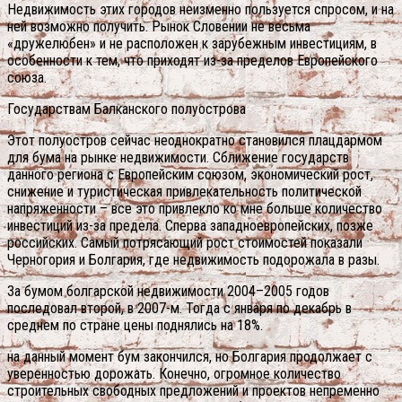
Недвижимость этих городов неизменно пользуется спросом, и на
ней возможно получить. Рынок Словении не весьма
«дружелюбен» и не расположен к зарубежным инвестициям, в
особенности к тем, что приходят из-за пределов Европейского
союза.
Государствам Балканского полуострова
Этот полуостров сейчас неоднократно становился плацдармом
для бума на рынке недвижимости. Сближение государств
данного региона с Европейским союзом, экономический рост,
снижение и туристическая привлекательность политической
напряженности – все это привлекло ко мне больше количество
инвестиций из-за предела. Сперва западноевропейских, позже
российских. Самый потрясающий рост стоимостей показали
Черногория и Болгария, где недвижимость подорожала в разы.
За бумом болгарской недвижимости 2004–2005 годов
последовал второй, в 2007-м. Тогда с января по декабрь в
среднем по стране цены поднялись на 18%.
на данный момент бум закончился, но Болгария продолжает с
уверенностью дорожать. Конечно, огромное количество
строительных свободных предложений и проектов непременно