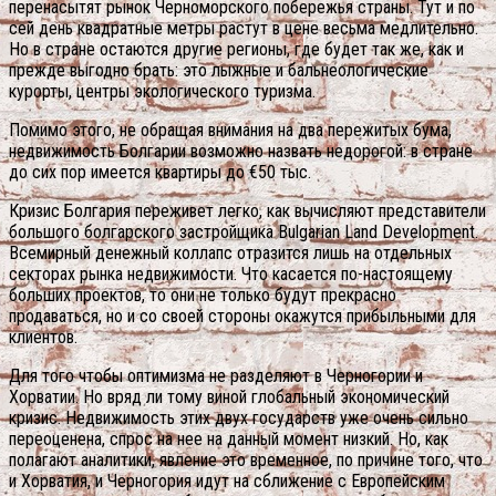
перенасытят рынок Черноморского побережья страны. Тут и по
сей день квадратные метры растут в цене весьма медлительно.
Но в стране остаются другие регионы, где будет так же, как и
прежде выгодно брать: это лыжные и бальнеологические
курорты, центры экологического туризма.
Помимо этого, не обращая внимания на два пережитых бума,
недвижимость Болгарии возможно назвать недорогой: в стране
до сих пор имеется квартиры до €50 тыс.
Кризис Болгария переживет легко, как вычисляют представители
большого болгарского застройщика Bulgarian Land Development.
Всемирный денежный коллапс отразится лишь на отдельных
секторах рынка недвижимости. Что касается по-настоящему
больших проектов, то они не только будут прекрасно
продаваться, но и со своей стороны окажутся прибыльными для
клиентов.
Для того чтобы оптимизма не разделяют в Черногории и
Хорватии. Но вряд ли тому виной глобальный экономический
кризис. Недвижимость этих двух государств уже очень сильно
переоценена, спрос на нее на данный момент низкий. Но, как
полагают аналитики, явление это временное, по причине того, что
и Хорватия, и Черногория идут на сближение с Европейским