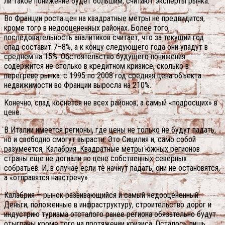
ли такое понижение будет большим, считают эксперты рынка.
Во Франции роста цен на квадратные метры не предвидится,
кроме того в недооцененных районах. Более того,
последовательность аналитиков считает, что за текущий год
спад составит 7–8%, а к концу следующего года они упадут в
среднем на 15%. Обстоятельство будущего понижения
содержится не столько в кредитном кризисе, сколько в
перегреве рынка: с 1995 по 2008 год средняя цена объекта
недвижимости во Франции выросла на 210%.
Конечно, спад коснется не всех районов, а самый «подросших» в
цене.
В Италии имеется регионы, где цены не только не будут падать,
но и свободно смогут вырасти. Это Сицилия и, само собой
разумеется, Калабрия. Квадратные метры южных регионов
страны еще не догнали по цене собственных северных
собратьев. И, в случае если те начнут падать, они не остановятся,
а «отправятся навстречу».
Калабрия – рынок развивающийся и самый недооцененный.
Деньги, положенные в инфраструктуру, строительство дорог и
индустрию туризма отсталого ранее региона обязательно будут
отыграны кроме того на протяжении кризиса. Осталось лишь