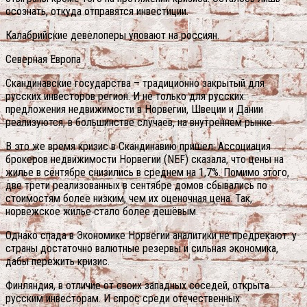
осознать, откуда отправятся инвестиции.
Калабрийские девелоперы уповают на россиян.
Северная Европа
Скандинавские государства – традиционно закрытый для
русских инвесторов регион. И не только для русских:
предложения недвижимости в Норвегии, Швеции и Дании
реализуются, в большинстве случаев, на внутреннем рынке.
В это же время кризис в Скандинавию пришел: Ассоциация
брокеров недвижимости Норвегии (NEF) сказала, что цены на
жилье в сентябре снизились в среднем на 1,7%. Помимо этого,
две трети реализованных в сентябре домов сбывались по
стоимостям более низким, чем их оценочная цена. Так,
норвежское жилье стало более дешёвым.
Однако спада в Экономике Норвегии аналитики не предрекают: у
страны достаточно валютные резервы и сильная экономика,
дабы пережить кризис.
Финляндия, в отличие от своих западных соседей, открыта
русским инвесторам. И спрос среди отечественных