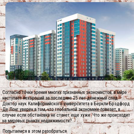
Согласно точки зрения многих признанных экономистов, в мире
наступает нехороший за последние 25 лет денежный спад.
Доктор наук Калифорнийского университета в Беркли Брэдфорд
Де Лонг уверен в том, что глобальной экономике повезет, в
случае если обстановка не станет еще хуже. Что же происходит
на мировых рынках недвижимости?
Попытаемся в этом разобраться.