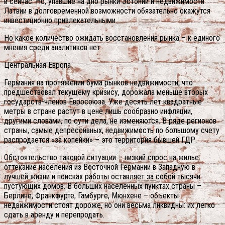
и сейчас. Но, упавшие на дно рынки Эстонии и недвижимости
Латвии в долговременной возможности обязательно окажутся
инвестиционно привлекательными.
Но какое количество ожидать восстановления рынка – к единого
мнения среди аналитиков нет.
Центральная Европа
Германия на протяжении бума рынков недвижимости, что
предшествовал текущему кризису, дорожала меньше вторых
государств-членов Евросоюза. Уже десять лет квадратные
метры в стране растут в цене лишь сообразно инфляции,
другими словами, по сути дела, не изменяются. В ряде регионов
страны, самые депрессивных, недвижимость по большому счету
распродается «за копейки» – это территория бывшей ГДР.
Обстоятельство таковой ситуации – низкий спрос на жилье:
оттекание населения из Восточной Германии в Западную в
лучшей жизни и поисках работы оставляет за собой тысячи
пустующих домов. В больших населенных пунктах страны –
Берлине, Франкфурте, Гамбурге, Мюнхене – объекты
недвижимости стоят дороже, но они весьма ликвидны: их легко
сдать в аренду и перепродать.