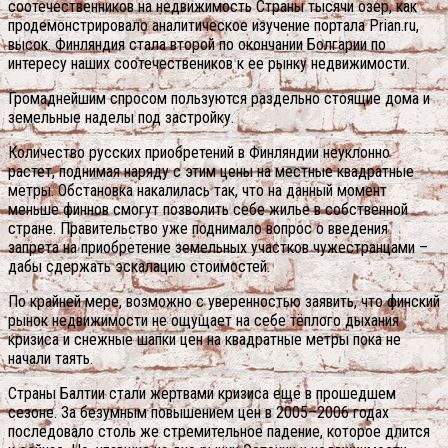
соотечественников на недвижимость Страны тысячи озер, как
продемонстрировало аналитическое изучение портала Prian.ru,
высок. Финляндия стала второй по окончании Болгарии по
интересу наших соотечествеников к ее рынку недвижимости.
Громаднейшим спросом пользуются раздельно стоящие дома и
земельные наделы под застройку.
Количество русских приобретений в Финляндии неуклонно
растет, поднимая наряду с этим цены на местные квадратные
метры. Обстановка накалилась так, что на данный момент
меньше финнов смогут позволить себе жилье в собственной
стране. Правительство уже поднимало вопрос о введения
запрета на приобретение земельных участков чужестранцами –
дабы сдержать эскалацию стоимостей.
По крайней мере, возможно с уверенностью заявить, что финский
рынок недвижимости не ощущает на себе тёплого дыхания
кризиса и снежные шапки цен на квадратные метры пока не
начали таять.
Страны Балтии стали жертвами кризиса еще в прошедшем
сезоне. За безумным повышением цен в 2005–2006 годах
последовало столь же стремительное падение, которое длится