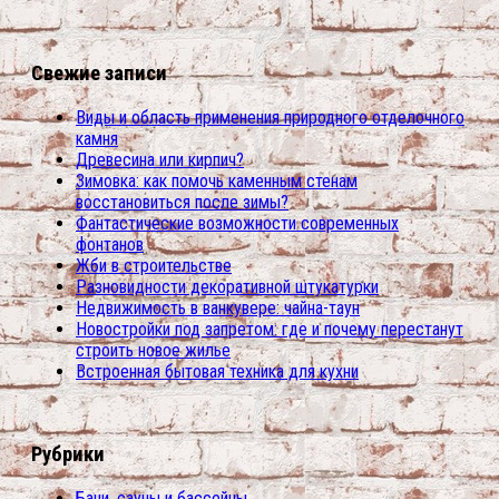
Свежие записи
Виды и область применения природного отделочного
камня
Древесина или кирпич?
Зимовка: как помочь каменным стенам
восстановиться после зимы?
Фантастические возможности современных
фонтанов
Жби в строительстве
Разновидности декоративной штукатурки
Недвижимость в ванкувере: чайна-таун
Новостройки под запретом: где и почему перестанут
строить новое жилье
Встроенная бытовая техника для кухни
Рубрики
Бани, сауны и бассейны