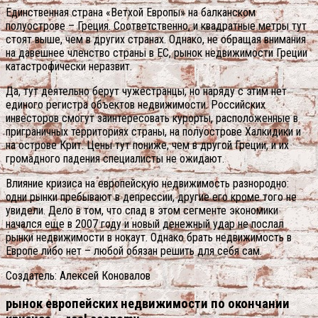
Единственная страна «Ветхой Европы» на балканском
полуострове – Греция. Соответственно, и квадратные метры тут
стоят выше, чем в других странах. Однако, не обращая внимания
на давешнее членство страны в ЕС, рынок недвижимости Греции
катастрофически неразвит.
Да, тут деятельно берут чужестранцы, но наряду с этим нет
единого регистра объектов недвижимости. Российских
инвесторов смогут заинтересовать курорты, расположенные в
приграничных территориях страны, на полуострове Халкидики и
на острове Крит. Цены тут пониже, чем в другой Греции, и их
громадного падения специалисты не ожидают.
Влияние кризиса на европейскую недвижимость разнородно:
одни рынки пребывают в депрессии, другие его кроме того не
увидели. Дело в том, что спад в этом сегменте экономики
начался еще в 2007 году и новый денежный удар не послал
рынки недвижимости в нокаут. Однако брать недвижимость в
Европе либо нет – любой обязан решить для себя сам.
Создатель: Алексей Коновалов
рынок европейских недвижимости по окончании