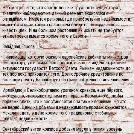
Не смотря на то, что определенные трудности существуют,
аналитики наблюдают на данный сегмент экономики с
оптимизмом. Имеется регионы, где приобретение недвижимости
может стать не только спасением средств, но и удачной
инвестицией. И на большом растоянии их искать не требуется:
эти островки имеется кроме того в Европе.
Западная Европа
Финпомощь, которую оказали европейские кабинеты министров
финсектору, уже сказалась положительно на индексах рабочий
активности государств Ветхого Света. Рынкам недвижимости до
тех пор пока приходится туго. Долгосрочное кредитование по
большому счету балансирует на грани временного исчезновения.
Ирландию и Великобританию ураганом кризиса, еще первого,
ипотечного, «накрыло» одними из первых. Возможно было бы
поразмыслить, что и восстановятся они также первыми. Но это
не верно. Цены на объёмы и недвижимость продаж снижаются .
Начала падать в цене кроме того традиционно стабильная
элитная недвижимость.
Сентябрьский виток кризиса добавил масла в пламя: уровень