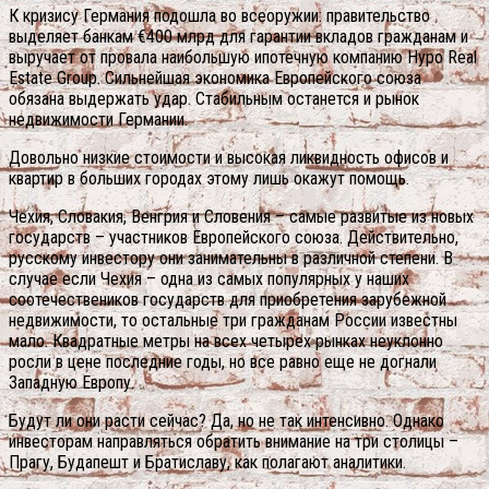
К кризису Германия подошла во всеоружии: правительство
выделяет банкам €400 млрд для гарантии вкладов гражданам и
выручает от провала наибольшую ипотечную компанию Hypo Real
Estate Group. Сильнейшая экономика Европейского союза
обязана выдержать удар. Стабильным останется и рынок
недвижимости Германии.
Довольно низкие стоимости и высокая ликвидность офисов и
квартир в больших городах этому лишь окажут помощь.
Чехия, Словакия, Венгрия и Словения – самые развитые из новых
государств – участников Европейского союза. Действительно,
русскому инвестору они занимательны в различной степени. В
случае если Чехия – одна из самых популярных у наших
соотечествеников государств для приобретения зарубежной
недвижимости, то остальные три гражданам России известны
мало. Квадратные метры на всех четырех рынках неуклонно
росли в цене последние годы, но все равно еще не догнали
Западную Европу.
Будут ли они расти сейчас? Да, но не так интенсивно. Однако
инвесторам направляться обратить внимание на три столицы –
Прагу, Будапешт и Братиславу, как полагают аналитики.