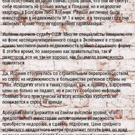
благосостояния англичан сейчас столь низок, что они не смогут
себе позволить не только жилье в Лондоне, но и недорогие
квартиры в Болгарии либо Албании. Раньше англичане были
инвесторами в недвижимость № 1 в мире, а в текущем году они
экономят кроме того на одолжениях парикмахера.
Испании прочили судьбу США. Многие специалисты заверяли, что
на фоне неспециализированного спада в Экономике в стране
кризис местного рынка недвижимости примет серьёзную форму.
В это же время, по заверению как правительства, так и
риэлторов, все не так не хорошо, как бы имело возможность
появляться.
Да, Испания столкнулась со строительным перепроизводством,
но спрос на недвижимость в большинстве регионов страны не
упал. Исходя из этого в таких городах, как, к примеру, Барселона,
цены не только не падают, но и растут сообразно инфляции.
Помимо этого практически на всех испанских курортах не
понижается и спрос на аренду.
Арендная плата держится на самом высоком уровне, что
предоставляет инвесторам неповторимую возможность
приобрести недороже, а сдавать подороже. Цена среднего
испанского квадратного метра продолжит ползти вниз, но вряд