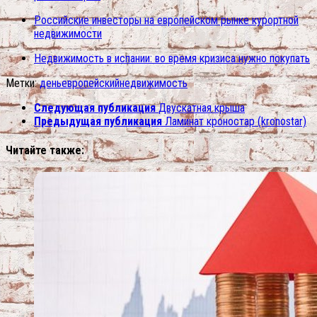
Российские инвесторы на европейском рынке курортной
недвижимости
Недвижимость в испании: во время кризиса нужно покупать
Метки:
день
европейский
недвижимость
Следующая публикация
Двускатная крыша
Предыдущая публикация
Ламинат кроностар (kronostar)
Читайте также: