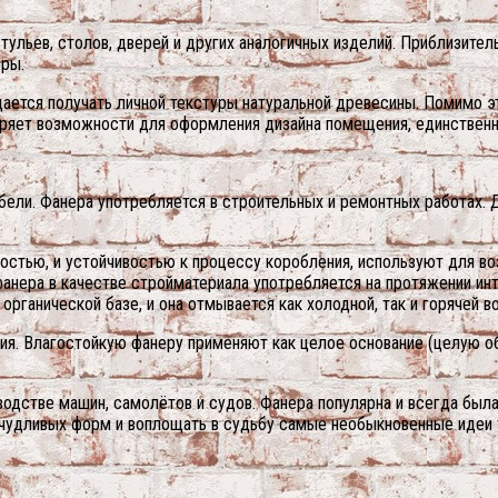
тульев, столов, дверей и других аналогичных изделий. Приблизите
еры.
удается получать личной текстуры натуральной древесины. Помимо 
иряет возможности для оформления дизайна помещения, единствен
бели. Фанера употребляется в строительных и ремонтных работах. 
стью, и устойчивостью к процессу коробления, используют для в
 фанера в качестве стройматериала употребляется на протяжении и
рганической базе, и она отмывается как холодной, так и горячей в
ия. Влагостойкую фанеру применяют как целое основание (целую о
водстве машин, самолётов и судов. Фанера популярна и всегда была
ичудливых форм и воплощать в судьбу самые необыкновенные идеи 