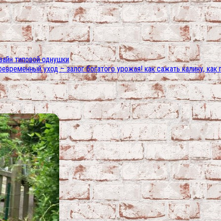
зайн типовой однушки
оевременный уход – залог богатого урожая! как сажать калину, как 