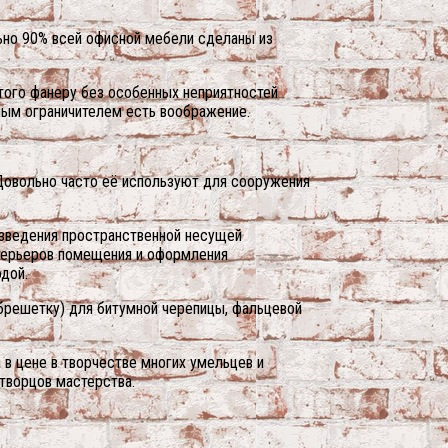
льно 90% всей офисной мебели сделаны из
этого фанеру без особенных неприятностей
ным ограничителем есть воображение.
Довольно часто её используют для сооружения
озведения пространственной несущей
нтерьеров помещения и оформления
одой.
брешетку) для битумной черепицы, фальцевой
 в цене в творчестве многих умельцев и
творцов мастерства.