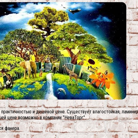
практичностью и дешёвой цене. Существует влагостойкая, ламиниро
ей цене возможно в компании "НеваТорг".
ся фанера.