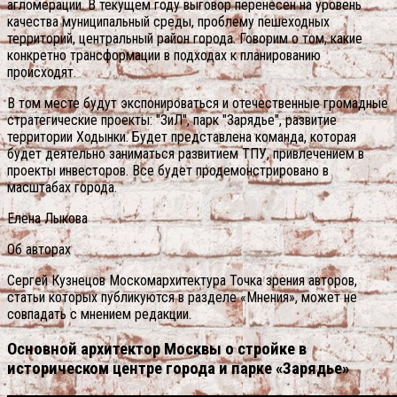
агломерации. В текущем году выговор перенесен на уровень
качества муниципальный среды, проблему пешеходных
территорий, центральный район города. Говорим о том, какие
конкретно трансформации в подходах к планированию
происходят.
В том месте будут экспонироваться и отечественные громадные
стратегические проекты: "ЗиЛ", парк "Зарядье", развитие
территории Ходынки. Будет представлена команда, которая
будет деятельно заниматься развитием ТПУ, привлечением в
проекты инвесторов. Все будет продемонстрировано в
масштабах города.
Елена Лыкова
Об авторах
Сергей Кузнецов Москомархитектура Точка зрения авторов,
статьи которых публикуются в разделе «Мнения», может не
совпадать с мнением редакции.
Основной архитектор Москвы о стройке в
историческом центре города и парке «Зарядье»