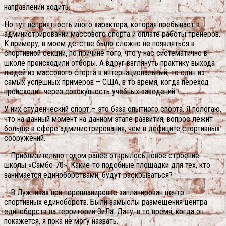
направлении ходить.
Но тут неприятность иного характера, которая пребывает в
администрировании массового спорта и оплате работы тренеров.
К примеру, в моем детстве было сложно не появляться в
спортивной секции, по причине того, что у нас систематично в
школе происходили отборы. А вдруг взглянуть практику выхода
людей из массового спорта в интернациональный, то один из
самых успешных примеров – США, в то время, когда переход
происходит через совокупность учебных заведений.
У них студенческий спорт – это база опытного спорта. Я пологаю,
что на данный момент на данном этапе развития, вопрос лежит
больше в сфере администрирования, чем в дефиците спортивных
сооружений.
– Приблизительно годом ранее открылось новое строение
школы «Самбо-70». Какие-то подобные площадки для тех, кто
занимается единоборствами, будут раскрываться?
– В Лужниках при перепланировке запланирован центр
спортивных единоборств. Были замыслы размещения центра
единоборств на территории ЗиЛа. Дату, в то время, когда он
покажется, я пока не могу назвать.