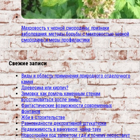
Махровость у черной смородины: признаки
заболевания. методы борьбы с махровостью черной
смородины и меры профилактики
Свежие записи
Виды и область применения природного отделочного
камня
Древесина или кирпич?
Зимовка: как помочь каменным стенам
восстановиться после зимы?
Фантастические возможности современных
фонтанов
Жби в строительстве
Разновидности декоративной штукатурки
Недвижимость в ванкувере: чайна-таун
Новостройки под запретом: где и почему перестанут