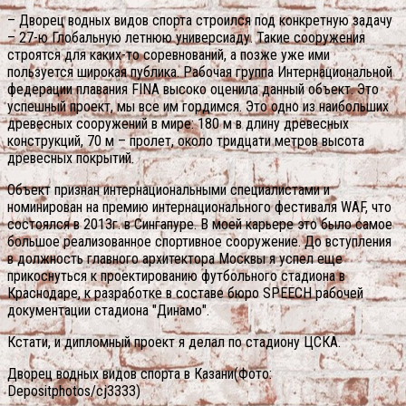
– Дворец водных видов спорта строился под конкретную задачу
– 27-ю Глобальную летнюю универсиаду. Такие сооружения
строятся для каких-то соревнований, а позже уже ими
пользуется широкая публика. Рабочая группа Интернациональной
федерации плавания FINA высоко оценила данный объект. Это
успешный проект, мы все им гордимся. Это одно из наибольших
древесных сооружений в мире: 180 м в длину древесных
конструкций, 70 м – пролет, около тридцати метров высота
древесных покрытий.
Объект признан интернациональными специалистами и
номинирован на премию интернационального фестиваля WAF, что
состоялся в 2013г. в Сингапуре. В моей карьере это было самое
большое реализованное спортивное сооружение. До вступления
в должность главного архитектора Москвы я успел еще
прикоснуться к проектированию футбольного стадиона в
Краснодаре, к разработке в составе бюро SPEECH рабочей
документации стадиона "Динамо".
Кстати, и дипломный проект я делал по стадиону ЦСКА.
Дворец водных видов спорта в Казани(Фото:
Depositphotos/cj3333)