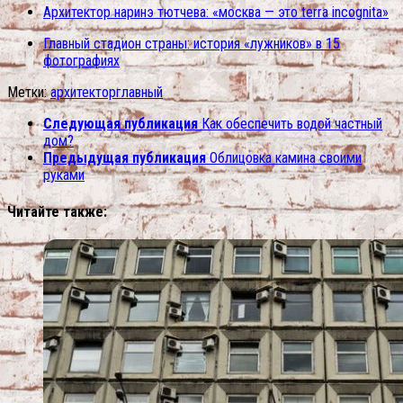
Архитектор наринэ тютчева: «москва — это terra incognita»
Главный стадион страны: история «лужников» в 15
фотографиях
Метки:
архитектор
главный
Следующая публикация
Как обеспечить водой частный
дом?
Предыдущая публикация
Облицовка камина своими
руками
Читайте также: