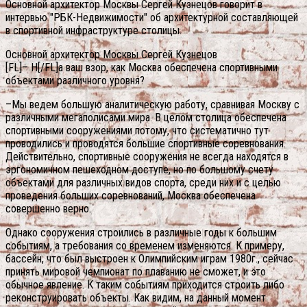
Основной архитектор Москвы Сергей Кузнецов говорит в
интервью "РБК-Недвижимости" об архитектурной составляющей
в спортивной инфраструктуре столицы.
Основной архитектор Москвы Сергей Кузнецов
[FL]– Н[/FL]а ваш взор, как Москва обеспечена спортивными
объектами различного уровня?
–Мы ведем большую аналитическую работу, сравнивая Москву с
различными мегаполисами мира. В целом столица обеспечена
спортивными сооружениями потому, что систематично тут
проводились и проводятся большие спортивные соревнования.
Действительно, спортивные сооружения не всегда находятся в
эргономичном пешеходном доступе, но по большому счету
объектами для различных видов спорта, среди них и с целью
проведения больших соревнований, Москва обеспечена
совершенно верно.
Однако сооружения строились в различные годы к большим
событиям, а требования со временем изменяются. К примеру,
бассейн, что был выстроен к Олимпийским играм 1980г., сейчас
принять мировой чемпионат по плаванию не сможет, и это
обычное явление. К таким событиям приходится строить либо
реконструировать объекты. Как видим, на данный момент