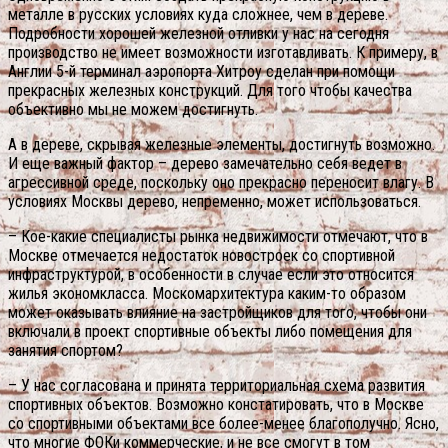
металле в русских условиях куда сложнее, чем в дереве.
Подробности хорошей железной отливки у нас на сегодня
производство не имеет возможности изготавливать. К примеру, в
Англии 5-й терминал аэропорта Хитроу сделан при помощи
прекрасных железных конструкций. Для того чтобы качества
объективно мы не можем достигнуть.
А в дереве, скрывая железные элементы, достигнуть возможно.
И еще важный фактор – дерево замечательно себя ведет в
агрессивной среде, поскольку оно прекрасно переносит влагу. В
условиях Москвы дерево, непременно, может использоваться.
– Кое-какие специалисты рынка недвижимости отмечают, что в
Москве отмечается недостаток новостроек со спортивной
инфраструктурой, в особенности в случае если это относится
жилья экономкласса. Москомархитектура каким-то образом
может оказывать влияние на застройщиков для того, чтобы они
включали в проект спортивные объекты либо помещения для
занятия спортом?
– У нас согласована и принята территориальная схема развития
спортивных объектов. Возможно констатировать, что в Москве
со спортивными объектами все более-менее благополучно. Ясно,
что многие ФОКи коммерческие, и не все смогут в том