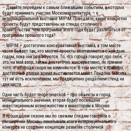
– Давайте перейдем к самым ближайшим событиям, в которых
будет принимать участие Москомархитектура, – к
интернациональной выставке MIPIM. Поведайте, какие конкретно
проекты будут представлены на стенде столичного
правительства. Чем программа этого года будет различаться от
программы прошлого года?
– MIPIM – достаточно консервативная выставка, в том месте
часто бывает так, что многие проекты выставляются с каждым
годом, пока они реализуются. То, что города говорят про себя, –
это, на мой взор, также достаточно консервативно, по причине
того, что города скоро не изменяются. В том месте, к примеру,
достаточно долгое время выставляется макет Лондона. Москва
тут не есть исключением, мы традиционно разделяем стенд на
две части.
Одна часть будет теоретической – про объекты и город
муниципального значения, вторая будет посвящена
инвестиционным возможностям и инвесторам в Москве.
В прошедшем сезоне мы по свежим следам говорили о
расширении Москвы, показывали итоги интернационального
конкурса на создание концепции развития столичной