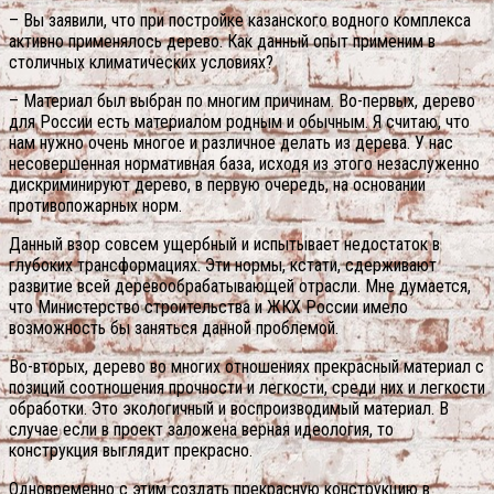
– Вы заявили, что при постройке казанского водного комплекса
активно применялось дерево. Как данный опыт применим в
столичных климатических условиях?
– Материал был выбран по многим причинам. Во-первых, дерево
для России есть материалом родным и обычным. Я считаю, что
нам нужно очень многое и различное делать из дерева. У нас
несовершенная нормативная база, исходя из этого незаслуженно
дискриминируют дерево, в первую очередь, на основании
противопожарных норм.
Данный взор совсем ущербный и испытывает недостаток в
глубоких трансформациях. Эти нормы, кстати, сдерживают
развитие всей деревообрабатывающей отрасли. Мне думается,
что Министерство строительства и ЖКХ России имело
возможность бы заняться данной проблемой.
Во-вторых, дерево во многих отношениях прекрасный материал с
позиций соотношения прочности и легкости, среди них и легкости
обработки. Это экологичный и воспроизводимый материал. В
случае если в проект заложена верная идеология, то
конструкция выглядит прекрасно.
Одновременно с этим создать прекрасную конструкцию в