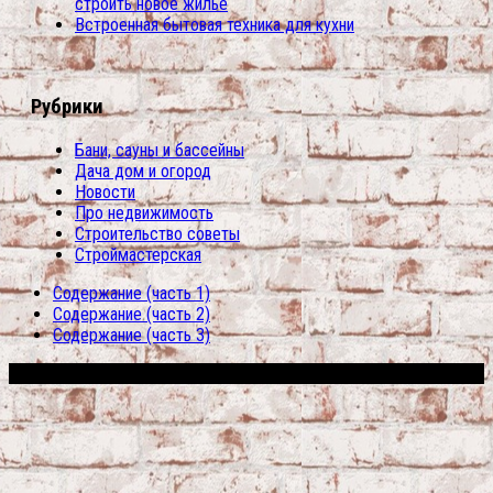
строить новое жилье
Встроенная бытовая техника для кухни
Рубрики
Бани, сауны и бассейны
Дача дом и огород
Новости
Про недвижимость
Строительство советы
Строймастерская
Содержание (часть 1)
Содержание (часть 2)
Содержание (часть 3)
Сфера строительства © 2026. Все права защищены.