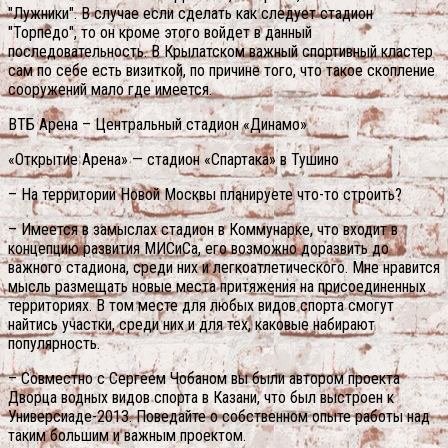
"Лужники". В случае если сделать как следует стадион
"Торпедо", то он кроме этого войдет в данный
последовательность. В Крылатском важный спортивный кластер
сам по себе есть визиткой, по причине того, что такое скопление
сооружений мало где имеется.
ВТБ Арена – Центральный стадион «Динамо»
«Открытие Арена» — стадион «Спартака» в Тушино
– На территории Новой Москвы планируете что-то строить?
– Имеется в замыслах стадион в Коммунарке, что входит в
концепцию развития МИСиСа, его возможно доразвить до
важного стадиона, среди них и легкоатлетического. Мне нравится
мысль размещать новые места притяжения на присоединенных
территориях. В том месте для любых видов спорта смогут
найтись участки, среди них и для тех, каковые набирают
популярность.
– Совместно с Сергеем Чобаном вы были автором проекта
Дворца водных видов спорта в Казани, что был выстроен к
Универсиаде-2013. Поведайте о собственном опыте работы над
таким большим и важным проектом.