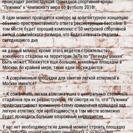
происходит реконструкция громадной спортивной арены
"Лужники" к Чемпионату мира по футболу 2018г.
В один момент проводится конкурс на архитектурную концепцию
объемно-пространственного ответа реконструкции бассейна. В
том месте будет хороший комплекс с 50-метровой спортивной
ванной олимпийского размера, что будет отвечать реалиям
сегодняшнего дня.
на данный момент кроме этого ведется строительство
хоккейного стадиона на территории ЗиЛа по "Легенды хоккея".
Быть может, покажутся еще большие хоккейные площадки в
Москве, по крайней мере, такие идеи обсуждаются.
– А современные площадки для занятия легкой атлетикой в
Москве имеется?
– К сожалению, легкая атлетика ушла с центральных столичных
стадионов при их реконструкции. Не смотря на то, что "Лужники"
предусматривают временную схему применения площадей под
легкую атлетику, при необходимости в том месте возможно
будет проводить большие спортивные мероприятия.
У нас нет необходимости на данный момент строить площадку
под событие уровня мирового чемпионата – он проходил