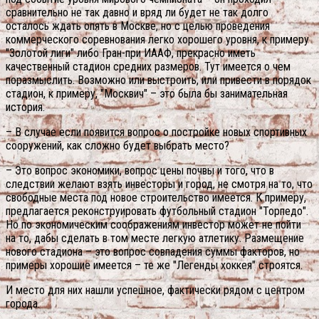
сравнительно не так давно и вряд ли будет не так долго
осталось ждать опять в Москве, но с целью проведения
коммерческого соревнования легко хорошего уровня, к примеру
"Золотой лиги" либо Гран-при ИААФ, прекрасно иметь
качественный стадион средних размеров. Тут имеется о чем
поразмыслить. Возможно или выстроить, или привести в порядок
стадион, к примеру, "Москвич" – это была бы занимательная
история.
– В случае если появится вопрос о постройке новых спортивных
сооружений, как сложно будет выбрать место?
– Это вопрос экономики, вопрос цены почвы и того, что в
следствии желают взять инвесторы и город, не смотря на то, что
свободные места под новое строительство имеется. К примеру,
предлагается реконструировать футбольный стадион "Торпедо".
Но по экономическим соображениям инвестор может не пойти
на то, дабы сделать в том месте легкую атлетику. Размещение
нового стадиона – это вопрос совпадения суммы факторов, но
примеры хорошие имеется – те же "Легенды хоккея" строятся.
И место для них нашли успешное, фактически рядом с центром
города.