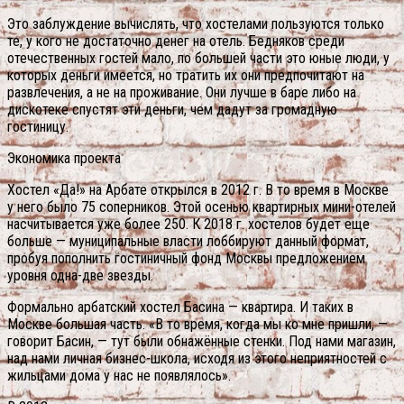
Это заблуждение вычислять, что хостелами пользуются только
те, у кого не достаточно денег на отель. Бедняков среди
отечественных гостей мало, по большей части это юные люди, у
которых деньги имеется, но тратить их они предпочитают на
развлечения, а не на проживание. Они лучше в баре либо на
дискотеке спустят эти деньги, чем дадут за громадную
гостиницу.
Экономика проекта
Хостел «Да!» на Арбате открылся в 2012 г. В то время в Москве
у него было 75 соперников. Этой осенью квартирных мини-отелей
насчитывается уже более 250. К 2018 г. хостелов будет еще
больше — муниципальные власти лоббируют данный формат,
пробуя пополнить гостиничный фонд Москвы предложением
уровня одна-две звезды.
Формально арбатский хостел Басина — квартира. И таких в
Москве большая часть. «В то время, когда мы ко мне пришли, —
говорит Басин, — тут были обнажённые стенки. Под нами магазин,
над нами личная бизнес-школа, исходя из этого неприятностей с
жильцами дома у нас не появлялось».