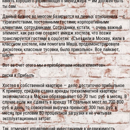
нанять хорошего управляющего менеджера — им должен быть
ты сам.
Данный бизнес во многом базируется на личных отношениях — с
турагентствами, постоянными гостями, корпоративными
клиентами, сотрудниками. Сотрудники, кстати, — очень важный
элемент, как раз они создают имидж хостела, что позже
транслируется гостями в соцсетях: «Съездили в Москву, жили в
классном хостеле, нам помогала Маша, продемонстрировала
дискотеки, классные тусовки, было прикольно». Все лайкают,
шарят.
Вот за счет этого мы и приобретаем новых клиентов».
риски и Прибыль
Хостел в собственной квартире — дело достаточно прибыльное.
К примеру, средняя ставка аренды трехкомнатной квартиры
экономкласса в Москве образовывает 60-70 тыс. руб. в месяц. В
случае если же сдавать в аренду 18 спальных мест по 700-800
руб. в день, то совокупная выручка превысит 300 тыс. руб. в
месяц при условии 80-процентной загрузки и не учитывая
эксплуатационных затрат.
Так, отмечает управляющий инвестициями в недвижимость