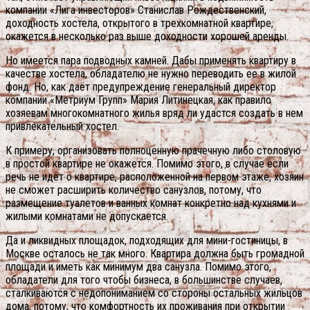
компании «Лига инвесторов» Станислав Рождественский,
доходность хостела, открытого в трехкомнатной квартире,
окажется в несколько раз выше доходности хорошей аренды.
Но имеется пара подводных камней. Дабы применять квартиру в
качестве хостела, обладателю не нужно переводить ее в жилой
фонд. Но, как даёт предупреждение генеральный директор
компании «Метриум Групп» Мария Литинецкая, как правило
хозяевам многокомнатного жилья вряд ли удастся создать в нем
привлекательный хостел.
К примеру, организовать полноценную прачечную либо столовую
в простой квартире не окажется. Помимо этого, в случае если
речь не идет о квартире, расположенной на первом этаже, хозяин
не сможет расширить количество санузлов, потому, что
размещение туалетов и ванных комнат конкретно над кухнями и
жилыми комнатами не допускается.
Да и ликвидных площадок, подходящих для мини-гостиницы, в
Москве осталось не так много. Квартира должна быть громадной
площади и иметь как минимум два санузла. Помимо этого,
обладатели для того чтобы бизнеса, в большинстве случаев,
сталкиваются с недопониманием со стороны остальных жильцов
дома, потому, что комфортность их проживания при открытии