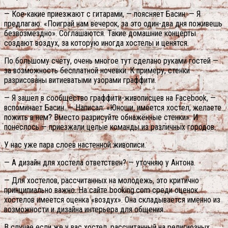
— Кое-какие приезжают с гитарами, — поясняет Басин. — Я
предлагаю: «Поиграй нам вечерок, за это один-два дня поживешь
безвозмездно». Соглашаются. Такие домашние концерты
создают воздух, за которую иногда хостелы и ценятся.
По большому счету, очень многое тут сделано руками гостей —
за возможность бесплатной ночевки. К примеру, стенки
разрисованы витиеватыми узорами граффити.
— Я зашел в сообщество граффити-живописцев на Facebook, —
вспоминает Басин. — Написал: «Юноши, имеется хостел, желаете
пожить в нем? Вместо разрисуйте обнажённые стенки». И
понеслось — приезжали целые команды из различных городов.
У нас уже пара слоев настенной живописи.
— А дизайн для хостела ответствен? — уточняю у Антона.
— Для хостелов, рассчитанных на молодежь, это критично
принципиально важно. На сайте booking.com среди оценок
хостелов имеется оценка «воздух». Она складывается именно из
возможности и дизайна интерьера для общения.
В случае если же у вас хостел, рассчитанный на религиозных