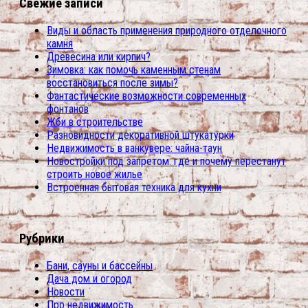
Свежие записи
Виды и область применения природного отделочного
камня
Древесина или кирпич?
Зимовка: как помочь каменным стенам
восстановиться после зимы?
Фантастические возможности современных
фонтанов
Жби в строительстве
Разновидности декоративной штукатурки
Недвижимость в ванкувере: чайна-таун
Новостройки под запретом: где и почему перестанут
строить новое жилье
Встроенная бытовая техника для кухни
Рубрики
Бани, сауны и бассейны
Дача дом и огород
Новости
Про недвижимость