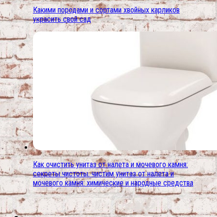
Какими породами и сортами хвойных карликов
украсить свой сад
Как очистить унитаз от налета и мочевого камня:
секреты чистоты. чистим унитаз от налета и
мочевого камня: химические и народные средства