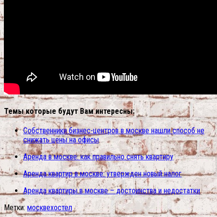
Темы которые будут Вам интересны:
Собственники бизнес-центров в москве нашли способ не
снижать цены на офисы
Аренда в москве: как правильно снять квартиру
Аренда квартир в москве: утвержден новый налог
Аренда квартиры в москве – достоинства и недостатки
Метки:
москве
хостел