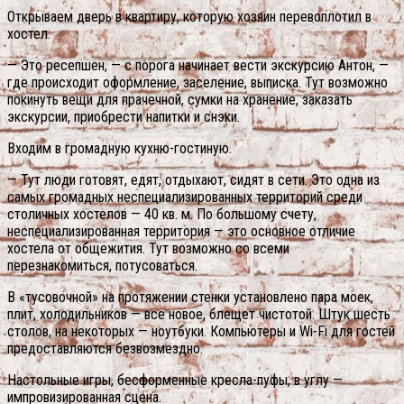
Открываем дверь в квартиру, которую хозяин перевоплотил в
хостел.
— Это ресепшен, — с порога начинает вести экскурсию Антон, —
где происходит оформление, заселение, выписка. Тут возможно
покинуть вещи для прачечной, сумки на хранение, заказать
экскурсии, приобрести напитки и снэки.
Входим в громадную кухню-гостиную.
— Тут люди готовят, едят, отдыхают, сидят в сети. Это одна из
самых громадных неспециализированных территорий среди
столичных хостелов — 40 кв. м. По большому счету,
неспециализированная территория — это основное отличие
хостела от общежития. Тут возможно со всеми
перезнакомиться, потусоваться.
В «тусовочной» на протяжении стенки установлено пара моек,
плит, холодильников — все новое, блещет чистотой. Штук шесть
столов, на некоторых — ноутбуки. Компьютеры и Wi-Fi для гостей
предоставляются безвозмездно.
Настольные игры, бесформенные кресла-пуфы, в углу —
импровизированная сцена.