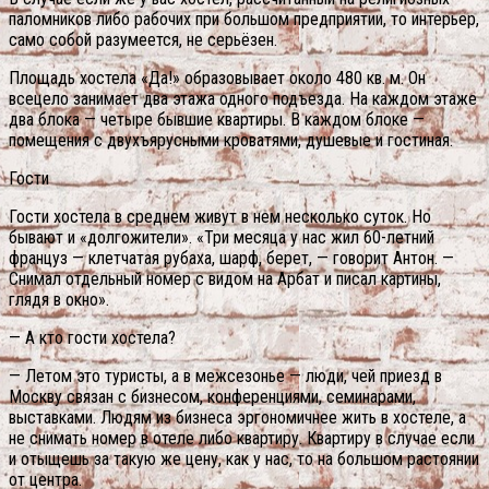
паломников либо рабочих при большом предприятии, то интерьер,
само собой разумеется, не серьёзен.
Площадь хостела «Да!» образовывает около 480 кв. м. Он
всецело занимает два этажа одного подъезда. На каждом этаже
два блока — четыре бывшие квартиры. В каждом блоке —
помещения с двухъярусными кроватями, душевые и гостиная.
Гости
Гости хостела в среднем живут в нем несколько суток. Но
бывают и «долгожители». «Три месяца у нас жил 60-летний
француз — клетчатая рубаха, шарф, берет, — говорит Антон. —
Снимал отдельный номер с видом на Арбат и писал картины,
глядя в окно».
— А кто гости хостела?
— Летом это туристы, а в межсезонье — люди, чей приезд в
Москву связан с бизнесом, конференциями, семинарами,
выставками. Людям из бизнеса эргономичнее жить в хостеле, а
не снимать номер в отеле либо квартиру. Квартиру в случае если
и отыщешь за такую же цену, как у нас, то на большом растоянии
от центра.