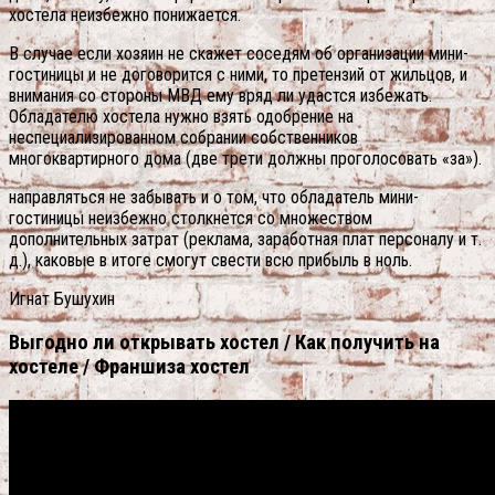
хостела неизбежно понижается.
В случае если хозяин не скажет соседям об организации мини-
гостиницы и не договорится с ними, то претензий от жильцов, и
внимания со стороны МВД ему вряд ли удастся избежать.
Обладателю хостела нужно взять одобрение на
неспециализированном собрании собственников
многоквартирного дома (две трети должны проголосовать «за»).
направляться не забывать и о том, что обладатель мини-
гостиницы неизбежно столкнется со множеством
дополнительных затрат (реклама, заработная плат персоналу и т.
д.), каковые в итоге смогут свести всю прибыль в ноль.
Игнат Бушухин
Выгодно ли открывать хостел / Как получить на
хостеле / Франшиза хостел