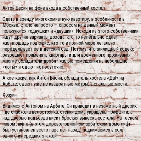
Антон Басин на фоне входа в собственный хостел
Сдать в аренду многокомнатную квартиру, в особенности в
Москве, стало непросто — спросом на данный момент
пользуются «однушки» и «двушки». Исходя из этого собственники
ищут другие варианты дохода: кто-то нелегально сдает
жилплощадь под офис, кто-то в полной мере легально
переделывает ее в детский сад. Потому, что жилищный кодекс
разрешает применять квартиры и для временного проживания,
многие обладатели дробят жилые помещения на небольшие
«лоты» и сдают их посуточно.
А кое-какие, как Антон Басин, обладатель хостела «Да!» на
Арбате, сдают уже не квадратные метры, а спальные места.
Хозяин
Видимся с Антоном на Арбате. Он приводит в незаметный дворик,
где снабжена велостоянка, стенки дома украшены граффити, а
над дверью подъезда висит броская вывеска хостела. На тесном
новом лифте (в этом дореволюционном арбатском доме лифт
был установлен всего пара лет назад) поднимаемся в холл
одного из средних этажей.