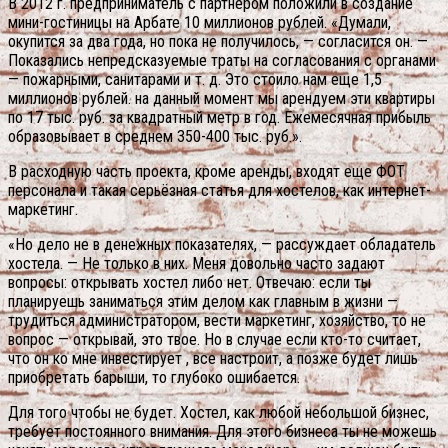
В 2012 г. предприниматель с партнером положили в создание
мини-гостиницы на Арбате 10 миллионов рублей. «Думали,
окупится за два года, но пока не получилось, — согласится он. —
Показались непредсказуемые траты на согласования с органами
— пожарными, санитарами и т. д. Это стоило нам еще 1,5
миллионов рублей. на данный момент мы арендуем эти квартиры
по 17 тыс. руб. за квадратный метр в год. Ежемесячная прибыль
образовывает в среднем 350-400 тыс. руб.».
В расходную часть проекта, кроме аренды, входят еще ФОТ
персонала и такая серьёзная статья для хостелов, как интернет-
маркетинг.
«Но дело не в денежных показателях, — рассуждает обладатель
хостела. — Не только в них. Меня довольно часто задают
вопросы: открывать хостел либо нет. Отвечаю: если ты
планируешь заниматься этим делом как главным в жизни —
трудиться администратором, вести маркетинг, хозяйство, то не
вопрос — открывай, это твое. Но в случае если кто-то считает,
что он ко мне инвестирует , все настроит, а позже будет лишь
приобретать барыши, то глубоко ошибается.
Для того чтобы не будет. Хостел, как любой небольшой бизнес,
требует постоянного внимания. Для этого бизнеса ты не можешь