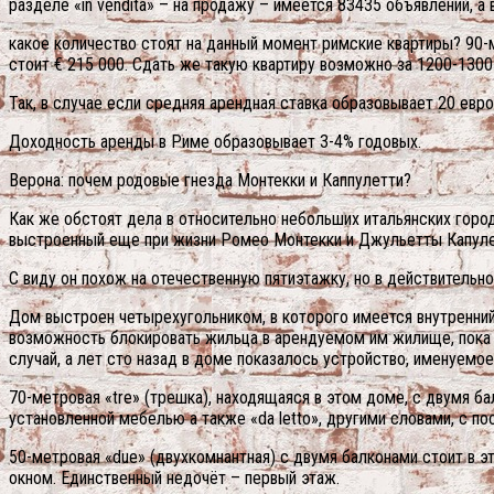
разделе «in vendita» – на продажу – имеется 83435 объявлений, а в 
какое количество стоят на данный момент римские квартиры? 90-мет
стоит € 215 000. Сдать же такую квартиру возможно за 1200-1300
Так, в случае если средняя арендная ставка образовывает 20 евро 
Доходность аренды в Риме образовывает 3-4% годовых.
Верона: почем родовые гнезда Монтекки и Каппулетти?
Как же обстоят дела в относительно небольших итальянских горо
выстроенный еще при жизни Ромео Монтекки и Джульетты Капуле
С виду он похож на отечественную пятиэтажку, но в действительн
Дом выстроен четырехугольником, в которого имеется внутренний 
возможность блокировать жильца в арендуемом им жилище, пока т
случай, а лет сто назад в доме показалось устройство, именуемое
70-метровая «tre» (трешка), находящаяся в этом доме, с двумя б
установленной мебелью а также «da letto», другими словами, с п
50-метровая «due» (двухкомнантная) с двумя балконами стoит в э
окном. Единственный недочёт – первый этаж.