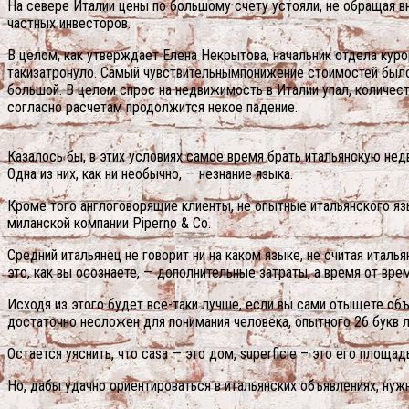
На севере Италии цены по большому счету устояли, не обращая вни
частных инвесторов.
В целом, как утверждает Елена Некрытова, начальник отдела кур
такизатронуло. Самый чувствительнымпонижение стоимостей было 
большой. В целом спрос на недвижимость в Италии упал, количеств
согласно расчетам продолжится некое падение.
Казалось бы, в этих условиях самое время брать итальянскую не
Одна из них, как ни необычно, — незнание языка.
Кроме того англоговорящие клиенты, не опытные итальянского яз
миланской компании Piperno & Co.
Средний итальянец не говорит ни на каком языке, не считая италья
это, как вы осознаёте, — дополнительные затраты, а время от вр
Исходя из этого будет всё-таки лучше, если вы сами отыщете объ
достаточно несложен для понимания человека, опытного 26 букв лат
Остается уяснить, что casa — это дом, superficie – это его площад
Но, дабы удачно ориентироваться в итальянских объявлениях, нуж