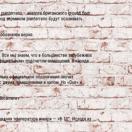
pianterreno – аналога британского ground floor.
 под термином pianterreno будут осознавать
 обозначен верно.
. Все мы знаем, что в большинстве зарубежных
«официальным» подсчетом помещений. В народе
ольку официальное обозначение звучит
а с двумя помещениями и залом. Но «Due» и
Bicamere».
редняя температура января — +8-10°. Исходя из