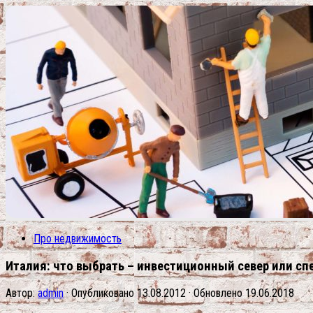
Про недвижимость
Италия: что выбрать – инвестиционный север или с
Автор:
admin
· Опубликовано
13.08.2012
· Обновлено
19.06.2018