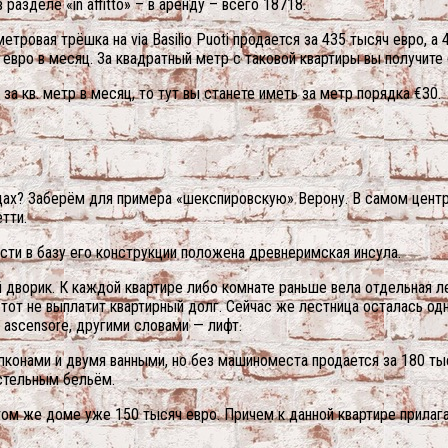
разделе «in affitto» – в аренду – всего 18718.
ровая трёшка на via Basilio Puoti продается за 435 тысяч евро, а 
 евро в месяц. За квадратный метр с таковой квартиры вы получите
за кв. метр в месяц, то тут вы станете иметь за метр порядка €30.
дах? Заберём для примера «шекспировскую» Верону. В самом центр
тти.
ости в базу его конструкции положена древнеримская инсула.
дворик. К каждой квартире либо комнате раньше вела отдельная ле
от не выплатит квартирный долг. Сейчас же лестница осталась од
 ascensore, другими словами — лифт.
алконами и двумя ванными, но без машиноместа продается за 180 ты
остельным бельём.
том же доме уже 150 тысяч евро. Причем к данной квартире прилаг