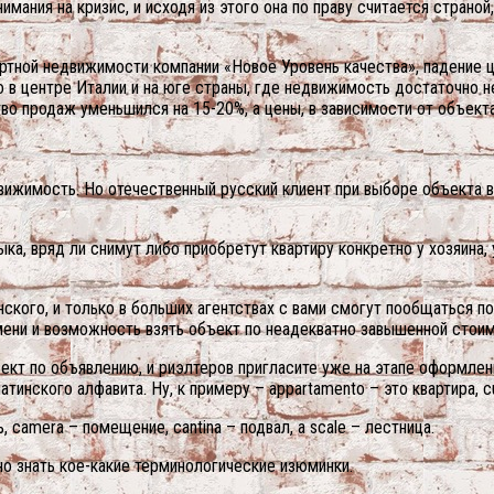
мания на кризис, и исходя из этого она по праву считается страно
ортной недвижимости компании «Новое Уровень качества», падение 
в центре Италии и на юге страны, где недвижимость достаточно не
о продаж уменьшился на 15-20%, а цены, в зависимости от объекта,
движимость. Но отечественный русский клиент при выборе объекта 
ыка, вряд ли снимут либо приобретут квартиру конкретно у хозяин
нского, и только в больших агентствах с вами смогут пообщаться по
емени и возможность взять объект по неадекватно завышенной стоим
ект по объявлению, и риэлтеров пригласите уже на этапе оформлен
инского алфавита. Ну, к примеру – appartamento – это квартира, cuc
ь, camera – помещение, cantina – подвал, а scale – лестница.
но знать кое-какие терминологические изюминки.