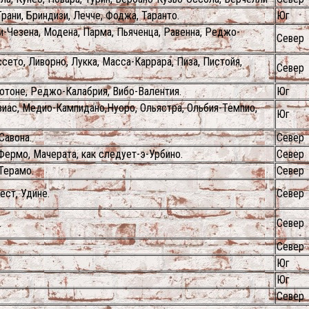
рани, Бриндизи, Лечче, Фоджа, Таранто.
Юг
и-Чезена, Модена, Парма, Пьяченца, Равенна, Реджо-
Север
сето, Ливорно, Лукка, Масса-Каррара, Пиза, Пистойя,
Север
ротоне, Реджо-Калабрия, Вибо-Валентия.
Юг
зиас, Медио-Кампидано,Нуоро, Ольястра, Ольбия-Темпио,
Юг
Савона.
Север
Фермо, Мачерата, как следует-э-Урбино.
Север
 Терамо.
Север
ест, Удине.
Север
.
Север
Север
Юг
Юг
Север