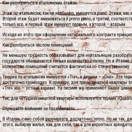
Как разобраться в итальянских этажах
Этаж по-итальянски, как ни необычно, именуется piano. Этажи, как и
Второй этаж будет именоваться il primo piano, а третий, соответст
только его, и первый этаж именуют первым, а второй – вторым.
Исходя из этого при оформлении нотариального контракта принцип
Как разобраться числом помещений
Не меньшую трудность образовывает для неитальянцев разобрать
государств обозначается только количество спален. Но в Италии
количество помещений считается фактически по-отечественному.
Трешка по-итальянски именуется «Tre», а двушка – «Due». Эти те
достаточно громоздко. К примеру, для трехкомнатной квартиры это
«Tre» это — устный вариант. На письме же применяют более циви
Так, для четырехкомнатной квартиры используется термин «Quadri
Обращайте внимание на riscaldamento
В Италии, само собой разумеется, достаточно тепло. Но не так, д
этого, выбирая жилье, как для себя, так и для вероятных арендато