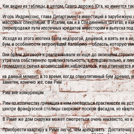
Как видно из таблицы, в целом, Север дороже Юга, но имеется та
Игорь Индриксонс, глава Департамента инвестиций в зарубежную 
массовых спекуляций. В Италии, как и в Соединенных Штатах, и к
(перепродаже пула ипотечных кредитов инвесторам и выпуска под 
Исходя из этого ипотека была недорогой, дешёвой, и взять ее в 
бум, в особенности затронувший Калабрию – область, которую име
Они брали договора и реализовывали их еще до окончания строител
утратила собственную привлекательность, а, следовательно, и ли
громадного скачка стоимостей не наблюдалось, и не отмечается и
на данный момент, в то время, когда спекулятивный бум дремал,
заметен, конечно же, сам Рим.
Рим вне конкуренции
Рим по количеству грезящих в нем поселиться практически не ус
центре французской столицы сверкают лоском фасадов, но кварти
В Риме же дом снаружи может смотреться очень неказисто, но в
Приобрести квартиру в Риме легче, чем арендовать . Достаточно за