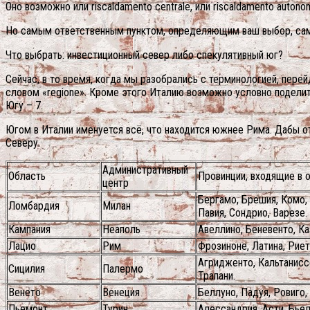
Оно возможно или riscaldamento centrale, или riscaldamento auton
Но самым ответственным пунктом, определяющим ваш выбор, само 
Что выбрать: инвестиционный север либо спекулятивный юг?
Сейчас, в то время, когда мы разобрались с терминологией, пере
словом «regione». Кроме этого Италию возможно условно поделить
Югу – 7.
Югом в Италии именуется всё, что находится южнее Рима. Дабы отл
Северу.
Административный
Область
Провинции, входящие в 
центр
Бергамо, Брешия, Комо, 
Ломбардия
Милан
Павия, Сондрио, Варезе.
Кампания
Неаполь
Авеллино, Беневенто, Ка
Лацио
Рим
Фрозиноне, Латина, Риет
Агридженто, Кальтаниссе
Сицилия
Палермо
Трапани.
Венето
Венеция
Беллуно, Падуя, Ровиго,
Пьемонт
Турин
Алессандрия, Асти, Бьел