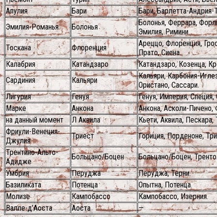
Апулия
Бари
Бари, Барлетта-Андрия-Т
Болонья, Феррара, Форл
Эмилия-Романья
Болонья
Эмилия, Римини.
Ареццо, Флоренция, Грос
Тоскана
Флоренция
Прато, Сиена.
Калабрия
Катандзаро
Катандзаро, Козенца, К
Кальяри, Карбония-Игле
Сардиния
Кальяри
Ористано, Сассари.
Лигурия
Генуя
Генуя, Империя, Специя, 
Марке
Анкона
Анкона, Асколи-Пичено, 
на данный момент
Л Аквила
Кьети, Аквила, Пескара,
Фриули-Венеция-
Триест
Гориция, Порденоне, Три
Джулия
Трентино-Альто-
Больцано/Боцен
Больцано/Боцен, Тренто
Адидже
Умбрия
Перуджа
Перуджа, Терни.
Базиликата
Потенца
Опытна, Потенца.
Молизе
Кампобассо
Кампобассо, Изерния.
Валле-д’Аоста
Аоста
—