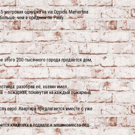
45-метровая однушка на via Oppido Mamertina
 больше, чем в среднем по Риму.
е этого 200-тысячного города продается дом,
стница: разобрав её, хозяин имел
на – пожарная, покинутая на каждый пожарный
сяч евро. Квартира предлагается вместе с уже
ается кладовка в подвале и машиноместо под