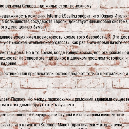
кие регионы Севера, где жилье стоит по-южному.
недвижимость компании IntermarkSavills,говорит, что Южная Итали
ак в большинстве государств Европы действует финансовая система
это дело ценных бумаг).
недавнее время имел возможность кроме того безработный. Эта дост
нуют «носком итальянского сапога». Как раз в это время на юге го
ьства дома. Но в то время, когда грянул кризис, вся эта южная не
квидность. На севере же, где рынок в далеком прошлом устоялся, и
 падения.
 инвестиционной привлекательностью владеют только центральные и
тупает Парижу. Но между парижскими и римскими зданиями существу
ры в этих домов будут хотеть лучшего.
 все выполнено с безупречным вкусом и итальянским изяществом.
явить, что в газете «Seconda Mano» (практически – вторая рука), ан