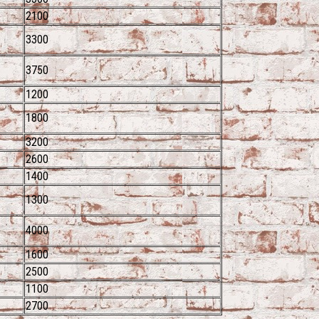
2100
3300
3750
1200
1800
3200
2600
1400
1300
4000
1600
2500
1100
2700