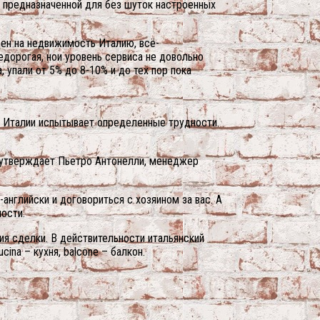
й, предназначенной для без шуток настроенных
цен на недвижимость Италию, всё-
дорогая, нои уровень сервиса не довольно
 упали от 5% до 8-10% и до тех пор пока
в Италии испытывает определенные трудности.
а, утверждает Пьетро Антонелли, менеджер
-английски и договориться с хозяином за вас. А
ости.
ия сделки. В действительности итальянский
ina – кухня, balcone – балкон.