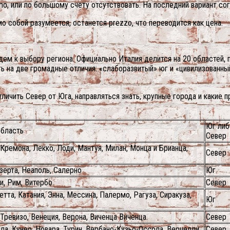
omo, или по большому счету отсутствовать. На последний вариант со
собой разумеется, останется prezzo, что переводится как цена.
йдем к выбору региона. Официально Италия делится на 20 областей
 на две громадные отличия: «слаборазвитый» юг и «цивилизованный»
ичить Север от Юга, направляться знать, крупные города и какие пр
Юг либ
область
Север
Кремона, Лекко, Лоди, Мантуя, Милан, Монца и Брианца,
Север
зерта, Неаполь, Салерно
Юг
и, Рим, Витербо.
Север
тта, Катания, Энна, Мессина, Палермо, Рагуза, Сиракуза,
Юг
 Тревизо, Венеция, Верона, Виченца Виченца.
Север
ла, Кунео, Новара, Турин, Вербано-Кузьо-Оссола, Верчелли
Север