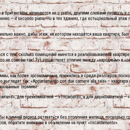
 в британском, начинаются не с primo, другими словами первого, а с 
венно — il secondo piano. Но в тех зданиях, где естьцокольный этаж
иально важно, дабы этаж, на котором находится ваша квартира, был
ся с тем, сколько помещений имеется в реализовываемой квартире
 это не совсем так! Тут существует отличие между «народным» и 
рмины, как более эргономичные, прижились и среди риэлтеров, поск
 выглядит так: «Appartamento con due camere alla sala» – квартир
лизованные термины.
camere», для трехкомнатной – «Tricamere», а для двухкомнатной – «
абы в зимний период оставаться без отопления жилища, поскольку с
ров, обратите внимание в объявлении на пункт «riscaldamento».