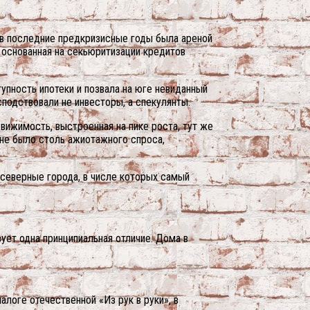
я в последние предкризисные годы была ареной
, основанная на секьюритизации кредитов
упность ипотеки и позвала на юге невиданный
сподствовали не инвесторы, а спекулянты.
движимость, выстроенная на пике роста, тут же
 не было столь ажиотажного спроса,
 северные города, в числе которых самый
ет одна принципиальная отличие. Дома в
алоге отечественной «Из рук в руки», в