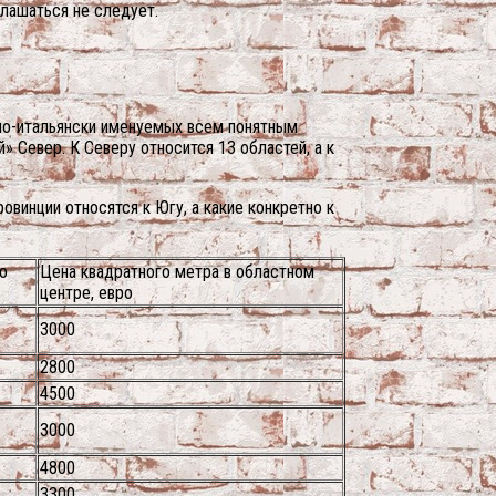
глашаться не следует.
, по-итальянски именуемых всем понятным
 Север. К Северу относится 13 областей, а к
овинции относятся к Югу, а какие конкретно к
о
Цена квадратного метра в областном
центре, евро
3000
2800
4500
3000
4800
3300