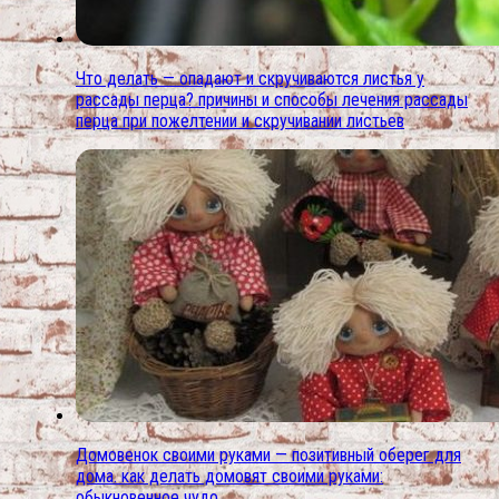
Что делать — опадают и скручиваются листья у
рассады перца? причины и способы лечения рассады
перца при пожелтении и скручивании листьев
Домовенок своими руками — позитивный оберег для
дома. как делать домовят своими руками:
обыкновенное чудо