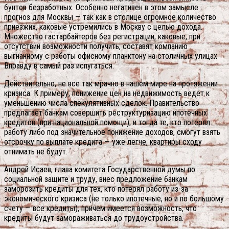
бунтов безработных. Особенно негативен в этом замысле
прогноз для Москвы — так как в столице огромное количество
приезжих, каковые устремились в Москву с целью дохода.
Множество гастарбайтеров без регистрации, каковые, при
отсутствии возможности получить, составят компанию
выгнанному с работы офисному планктону на столичных улицах
Вправду в самый раз испугаться.
Действительно, не все так мрачно в нашем мире на протяжении
кризиса. К примеру, понижение цен на недвижимость ведет к
уменьшению числа спекулятивных сделок. Правительство
предлагает банкам совершить реструктуризацию ипотечных
кредитов (при национальной помощи), и тогда те, кто потерял
работу либо под значительное понижение доходов, смогут взять
отсрочку по выплате кредита — уже легче, квартиры сходу
отнимать не будут.
Андрей Исаев, глава комитета Государственной думы по
социальной защите и труду, внес предложение банкам
заморозить кредиты для тех, кто потерял работу из-за
экономического кризиса (не только ипотечные, но и по большому
счету — все кредиты), причем имеется возможность, что
кредиты будут замораживаться до трудоустройства.