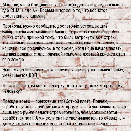
Мало ли, что в Соединенных Штатах подешевели недвижимость,
где США, а где мы Весьма интересно то, что коснется
собственного кармана.
Прогнозы, нужно сообщить, достаточно устрашающие.
Банкротства американских банков, страховых компаний, обвал
рынка стали причиной тому, что были затронуты все страны —
так как американская экономика контактировала со всеми, и
конечно, все покачнулись, в то время, когда она начала падать.
Цепная реакция стала причиной тому, что жертвой кризиса стал
всю землю.
Экономический кризис стал причиной кризису экономическому,
уменьшается ВВП.
Но это все в том месте, наверху. А что же угрожает простому
человеку?
Прежде всего — понижение заработной плата.
Причем,
заработная плат в рублях может кроме того и увеличиваться, вот
лишь курс рубля падает стремительнее, чем увеличивается
заработная плат. А уж если она не увеличивается, то очевидным
делается факт — платежеспособность населения падает.