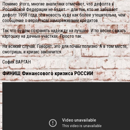
Помимо этого, многие аналитики отмечают, что дефолта в
Российской Федерации не будет — для тех, кто не забывает
дефолт 1998 года, эта новость куда как более утешительна, чем
сообщение о вероятном замораживании кредитов.
Так что будем сохранять надежду на лучшее. И по весне сажать
картошку на дачных участках. Просто так.
На всякий случай. Говорят, это для почвы полезно. А в том месте,
смотришь, и кризис закончится.
София ВАРГАН
ФИНИШ Финансового кризиса РОССИИ