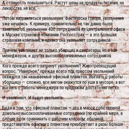
А стоимость повышаеться. Растут цены на продукты питания, на
лекарства, на все.
Потом направляться увольнения. Фактически говоря, увольнения
уже начались. К примеру, сравнительно не так давно было
заявлено об увольнении 400 сотрудников из центрального офиса
в Москве страховой компании Росгосстрах — а это большая
страховая компания, и однако она увольняет сотрудников.
Причем, увольняет не только уборщиц и секретарш, но и топ-
менеджеров, и других высокооплачиваемых сотрудников.
Кого прежде всего затронут увольнения? Животрепещущий
вопрос. "Наверное," прежде всего под прессом увольнений
окажется так называемый офисный планктон. Выгнать с работы
уборщицу — сложно, все мигом окажутся по уши в мусоре, а вот
выгнать с работы менеджера по продажам достаточно легко.
И увольняют. И будут увольнять.
Беда в том, что офисный планктон — это в массе собственной
довольно высокооплачиваемые сотрудники (по крайней мере, в
случае если сравнивать с рабочим классом: обычный
представитель офисного планктона приобретает в разы больше