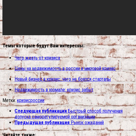
Темы которые будут Вам интересны:
Чего ждать от кризиса
Цены на недвижимость в россии и мировой кризис
Новый бизнес в кризис: чего не боятся стартапы
Недвижимость в юрмале: кризис забыт
Метки:
кризис
россии
Следующая публикация
Быстрый способ получения
допуска саморегулируемой организации
Предыдущая публикация
Рынок ожиданий
Читайте также: