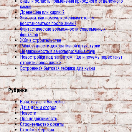
Виды и область применения природного отделочного
камня
Древесина или кирпич?
Зимовка: как помочь каменным стенам
восстановиться после зимы?
Фантастические возможности современных
фонтанов
Жби в строительстве
Разновидности декоративной штукатурки
Недвижимость в ванкувере: чайна-таун
Новостройки под запретом: где и почему перестанут
строить новое жилье
Встроенная бытовая техника для кухни
Рубрики
Бани, сауны и бассейны
Дача дом и огород
Новости
Про недвижимость
Строительство советы
Строймастерская