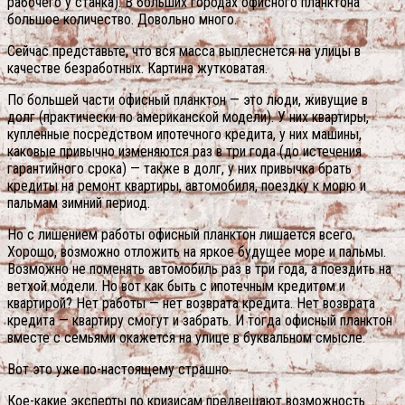
рабочего у станка). В больших городах офисного планктона
большое количество. Довольно много.
Сейчас представьте, что вся масса выплеснется на улицы в
качестве безработных. Картина жутковатая.
По большей части офисный планктон — это люди, живущие в
долг (практически по американской модели). У них квартиры,
купленные посредством ипотечного кредита, у них машины,
каковые привычно изменяются раз в три года (до истечения
гарантийного срока) — также в долг, у них привычка брать
кредиты на ремонт квартиры, автомобиля, поездку к морю и
пальмам зимний период.
Но с лишением работы офисный планктон лишается всего.
Хорошо, возможно отложить на яркое будущее море и пальмы.
Возможно не поменять автомобиль раз в три года, а поездить на
ветхой модели. Но вот как быть с ипотечным кредитом и
квартирой? Нет работы — нет возврата кредита. Нет возврата
кредита — квартиру смогут и забрать. И тогда офисный планктон
вместе с семьями окажется на улице в буквальном смысле.
Вот это уже по-настоящему страшно.
Кое-какие эксперты по кризисам предвещают возможность