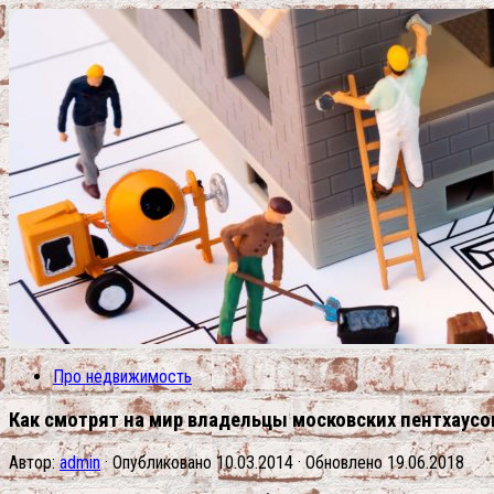
Про недвижимость
Как смотрят на мир владельцы московских пентхаусо
Автор:
admin
· Опубликовано
10.03.2014
· Обновлено
19.06.2018