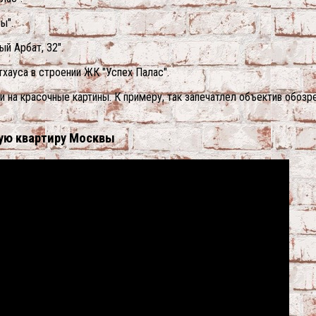
ы".
й Арбат, 32".
тхауса в строении ЖК "Успех Палас".
и на красочные картины. К примеру, так запечатлел объектив обоз
ую квартиру Москвы