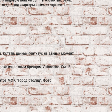
вали видовые пентхаусы — в жилых высотках
огда были квартиры в низких зданиях в
. Кстати, данный пентхаус на данный момент
око известным брендом Visionnaire. См.: В
нтов МФК "Город столиц". Фото: