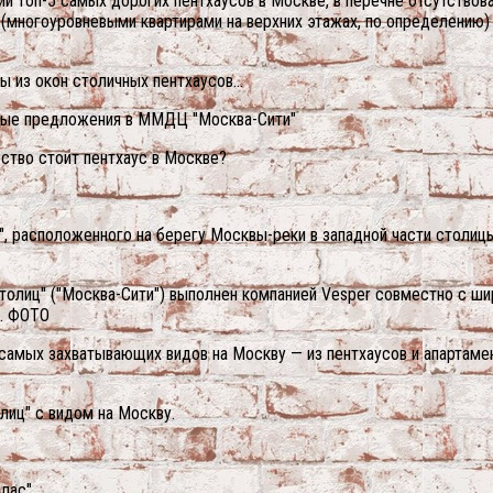
ии топ-5 самых дорогих пентхаусов в Москве, в перечне отсутство
(многоуровневыми квартирами на верхних этажах, по определению) т
 из окон столичных пентхаусов…
имые предложения в ММДЦ "Москва-Сити"
ество стоит пентхаус в Москве?
, расположенного на берегу Москвы-реки в западной части столицы
олиц" ("Москва-Сити") выполнен компанией Vesper совместно с шир
в. ФОТО
самых захватывающих видов на Москву — из пентхаусов и апартаме
лиц" с видом на Москву.
лас".