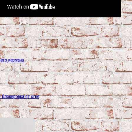
оего кармана
— блокировка от огня