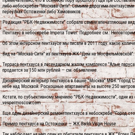
Примечательно, что в осеннюю пору прошлого года при составлен
либо небоскребах "Москвва-Сити". Самыми дорогими пентхаусами 
переулках Остоженки либо Хамовников.
Редакция "РБК-Недвижимости" собрала самые впечатляющие виды
Пентхаус в небоскребе Imperia Tower. Подробнее см.: Неповтор
Об этом интерсном пентхаусе мы писали в 2011 году: какое колич
Вид на "Москва-Сити" из пентхауса ЖК "Дом на Мосфильмовской".
Терраса пентхауса в легендарном жилом комплексе "Алые паруса"
продается за 150 млн рублей — см. объявление.
Дизайнерский интерьер пентхауса в башне "Москва" МФК "Город Ст
небе над Москвой: Роскошные апартаменты на высоте 250 метро
Кстати, по субъективному мнениею "РБК-Недвижимости", одни из 
vespermoscow.com
Еще один дизайнерский ремонтпентхауса в небоскребе "Город сто
Пример пентхауса на Остоженке — ЖК Barkli Virgin House.
Так наблюдает на мир один из обитатели пентхауса в ЖК "Успех Па