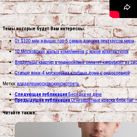
Темы которые будут Вам интересны:
От $100 млн и выше: топ-5 самых дорогих пентхаусов мира
10 Московских жилых комплексов с яркой архитектурой
Владельцы квартир в подмосковье оплатят капремонт из св
Старше века: 4 московских клубных дома с родословной
Метки:
владелец
московских
смотреть
Следующая публикация
Беседка на даче
Предыдущая публикация
Огнезащитные краски блок-fair 
Читайте также: