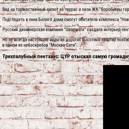
Вид на торжественный салют из террас и окон ЖК "Воробьевы гор
Подглядеть в окна Белого дома смогут обитатели комплекса "Новы
Русский дизайнерская компания "Geometrix" создала интерьер пен
Но не всегда настоящие виды из дорогих высотных квартир похож
в одном из небоскребов "Москва-Сити"…
Трехпалубный пентхаус: ЦУР отыскал самую громадн