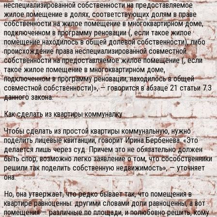
неспециализированной собственности на предоставляемое
жилое помещение в долях, соответствующих долям в праве
собственности на жилое помещение в многоквартирном доме,
подключенном в программу реновации (, если такое жилое
помещение находилось в общей долевой собственности), либо
происхождение права неспециализированной совместной
собственности на предоставляемое жилое помещение (, если
такое жилое помещение в многоквартирном доме,
подключенном в программу реновации, находилось в общей
совместной собственности)», — говорится в абзаце 21 статьи 7.3
данного закона.
Как сделать из квартиры коммуналку
Чтобы сделать из простой квартиры коммунальную, нужно
поделить лицевые квитанции, говорит Ирина Бербенева. «Это
делается лишь через суд. Причем это не обязательно должен
быть спор, возможно легко заявление о том, что сособственники
решили так поделить собственную недвижимость», — уточняет
она.
Но, она утвержает, что редко бывает так, что помещения в
квартире равноценны: другими словами доли равноценны, а вот
помещения — различные по площади, и полюбовно решить, кому