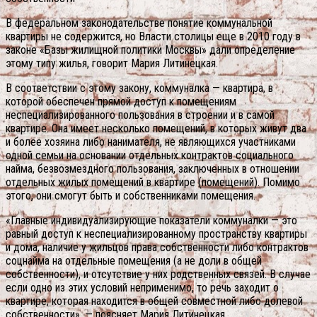
В федеральном законодательстве понятие коммунальной
квартиры не содержится, но Власти столицы еще в 2010 году в
законе «Базы жилищной политики Москвы» дали определение
этому типу жилья, говорит Мария Литинецкая.
В соответствии с этому закону, коммуналка — квартира, в
которой обеспечен прямой доступ к помещениям
неспециализированного пользования в строении и в самой
квартире. Она имеет несколько помещений, в которых живут два
и более хозяина либо нанимателя, не являющихся участниками
одной семьи на основании отдельных контрактов социального
найма, безвозмездного пользования, заключенных в отношении
отдельных жилых помещений в квартире (помещений). Помимо
этого, они смогут быть и собственниками помещения.
«Главные индивидуализирующие показатели коммуналки — это
равный доступ к неспециализированному пространству квартиры
и дома, наличие у жильцов права собственности либо контрактов
соцнайма на отдельные помещения (а не доли в общей
собственности), и отсутствие у них родственных связей. В случае
если одно из этих условий неприменимо, то речь заходит о
квартире, которая находится в общей совместной либо долевой
собственности», — поясняет Мария Литинецкая.