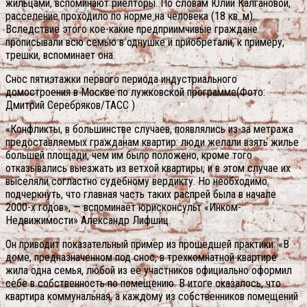
жильцами, вспоминают риелторы. По словам Юлии Калгановой,
расселение проходило по норме на человека (18 кв. м).
Вследствие этого кое-какие предприимчивые граждане
прописывали всю семью в однушке и приобретали, к примеру,
трешки, вспоминает она.
Снос пятиэтажки первого периода индустриального
домостроения в Москве по лужковской программе(Фото:
Дмитрий Серебряков/ТАСС )
«Конфликты, в большинстве случаев, появлялись из-за метража
предоставляемых гражданам квартир: люди желали взять жилье
большей площади, чем им было положено, кроме того
отказывались выезжать из ветхой квартиры, и в этом случае их
выселяли согластно судебному вердикту. Но необходимо
подчеркнуть, что главная часть таких распрей была в начале
2000-х годов», — вспоминает юрисконсульт «Инком-
Недвижимости» Александр Лифшиц.
Он приводит показательный пример из прошедшей практики: «В
доме, предназначенном под снос, в трехкомнатной квартире
жила одна семья, любой из ее участников официально оформил
себе в собственность по помещению. В итоге оказалось, что
квартира коммунальная, а каждому из собственников помещений