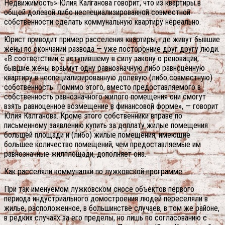
Недвижимость» Юлия Калганова говорит, что из квартиры в
общей долевой либо неспециализированной совместной
собственности сделать коммунальную квартиру нереально.
Юрист приводит пример расселения квартиры, где живут бывшие
жены по окончании развода — уже посторонние друг другу люди.
«В соответствии с вступившему в силу закону о реновации,
бывшие жены возьмут одну равнозначную либо равноценную
квартиру в неспециализированную долевую (либо совместную)
собственность. Помимо этого, вместо предоставляемого в
собственность равнозначного жилого помещения они смогут
взять равноценное возмещение в финансовой форме», — говорит
Юлия Калганова. Кроме этого собственники вправе по
письменному заявлению купить за доплату жилые помещения
большей площади и (либо) жилые помещения, имеющие
большее количество помещений, чем предоставляемые им
равнозначные жилплощади, дополняет она.
Как расселяли коммуналки по лужковской программе
При так именуемом лужковском сносе объектов первого
периода индустриального домостроения людей переселяли в
жилье, расположенное, в большинстве случаев, в том же районе,
в редких случаях за его пределы, но лишь по согласованию с