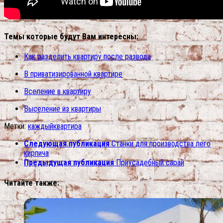
Темы которые будут Вам интересны:
Как разделить квартиру после развода
В приватизированной квартире
Вселение в квартиру
Выселение из квартиры
Метки:
каждый
квартира
Следующая публикация
Станки для производства лего
кирпича
Предыдущая публикация
Приусадебный сарай
Читайте также: