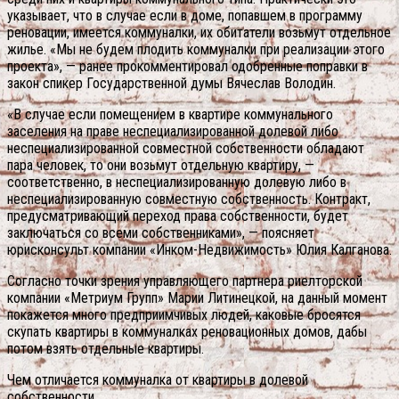
указывает, что в случае если в доме, попавшем в программу
реновации, имеется коммуналки, их обитатели возьмут отдельное
жилье. «Мы не будем плодить коммуналки при реализации этого
проекта», — ранее прокомментировал одобренные поправки в
закон спикер Государственной думы Вячеслав Володин.
«В случае если помещением в квартире коммунального
заселения на праве неспециализированной долевой либо
неспециализированной совместной собственности обладают
пара человек, то они возьмут отдельную квартиру, —
соответственно, в неспециализированную долевую либо в
неспециализированную совместную собственность. Контракт,
предусматривающий переход права собственности, будет
заключаться со всеми собственниками», — поясняет
юрисконсульт компании «Инком-Недвижимость» Юлия Калганова.
Согласно точки зрения управляющего партнера риелторской
компании «Метриум Групп» Марии Литинецкой, на данный момент
покажется много предприимчивых людей, каковые бросятся
скупать квартиры в коммуналках реновационных домов, дабы
потом взять отдельные квартиры.
Чем отличается коммуналка от квартиры в долевой
собственности