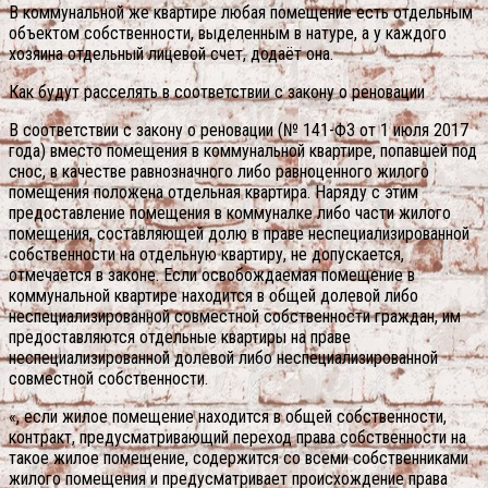
В коммунальной же квартире любая помещение есть отдельным
объектом собственности, выделенным в натуре, а у каждого
хозяина отдельный лицевой счет, додаёт она.
Как будут расселять в соответствии с закону о реновации
В соответствии с закону о реновации (№ 141-ФЗ от 1 июля 2017
года) вместо помещения в коммунальной квартире, попавшей под
снос, в качестве равнозначного либо равноценного жилого
помещения положена отдельная квартира. Наряду с этим
предоставление помещения в коммуналке либо части жилого
помещения, составляющей долю в праве неспециализированной
собственности на отдельную квартиру, не допускается,
отмечается в законе. Если освобождаемая помещение в
коммунальной квартире находится в общей долевой либо
неспециализированной совместной собственности граждан, им
предоставляются отдельные квартиры на праве
неспециализированной долевой либо неспециализированной
совместной собственности.
«, если жилое помещение находится в общей собственности,
контракт, предусматривающий переход права собственности на
такое жилое помещение, содержится со всеми собственниками
жилого помещения и предусматривает происхождение права