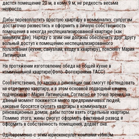
дастся помещение 20 м, а кому 9 м, не редкость весьма
непросто.
Дабы перевоплотить простую квартиру в коммуналку, супругам
достаточно развестись и оформить в личную собственность
помещения в некогда неспециализированной квартире (как
минимум две). Наряду с этим они должны обеспечить друг другу
вольный доступ к помещению неспециализированного
пользования (кухне, санузлам, входу в квартиру), поясняет Мария
Литинецкая.
На протяжении изготовление обеда на общей кухне в
коммунальной квартире(Фото: Фотохроника ТАСС)
Соответственно, по закону о реновации они смогут претендовать
на отдельную квартиру, и в этом основной подводный камень,
подчеркивает Мария Литинецкая. Согласно ее точке зрения, на
данный момент покажется много предприимчивых людей,
каковые бросятся скупать квартиры в коммуналках
реновационных домов, дабы потом взять отдельные квартиры.
Помимо этого, жены смогут оформить фиктивный развод и
оформить в собственность помещения, додаёт она.
Одновременно с этим юрисконсульт компании «Инком-