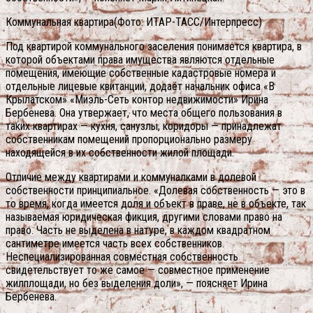
Коммунальная квартира(Фото: ИТАР-ТАСС/Интерпресс)
Под квартирой коммунального заселения понимается квартира, в
которой объектами права имущества являются отдельные
помещения, имеющие собственные кадастровые номера и
отдельные лицевые квитанции, додаёт начальник офиса «В
Крылатском» «Миэль-Сеть контор недвижимости» Ирина
Бербенева. Она утвержает, что места общего пользования в
таких квартирах — кухня, санузлы, коридоры — принадлежат
собственникам помещений пропорционально размеру
находящейся в их собственности жилой площади.
Отличие между квартирами и коммуналками в долевой
собственности принципиальное. «Долевая собственность — это в
то время, когда имеется доля и объект в праве, не в объекте, так
называемая юридическая фикция, другими словами право на
право. Часть не выделена в натуре, в каждом квадратном
сантиметре имеется часть всех собственников.
Неспециализированная совместная собственность
свидетельствует то же самое — совместное применение
жилплощади, но без выделения доли», — поясняет Ирина
Бербенева.