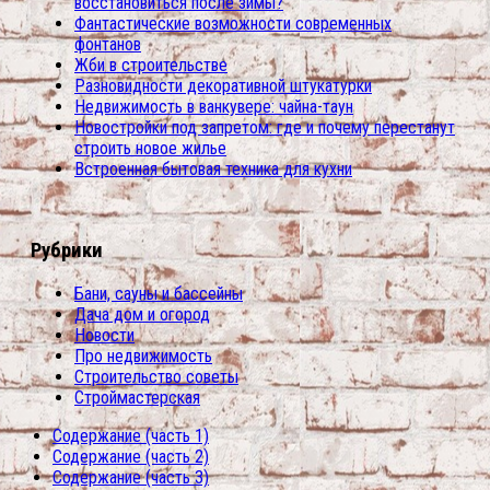
восстановиться после зимы?
Фантастические возможности современных
фонтанов
Жби в строительстве
Разновидности декоративной штукатурки
Недвижимость в ванкувере: чайна-таун
Новостройки под запретом: где и почему перестанут
строить новое жилье
Встроенная бытовая техника для кухни
Рубрики
Бани, сауны и бассейны
Дача дом и огород
Новости
Про недвижимость
Строительство советы
Строймастерская
Содержание (часть 1)
Содержание (часть 2)
Содержание (часть 3)