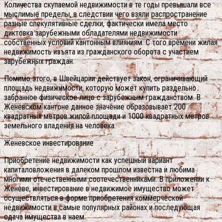
Количества скупаемой недвижимости в те годы превышали все
мыслимые пределы, в следствии чего взяли распространение
разные спекулятивные сделки, фактически имела место
диктовка зарубежными обладателями недвижимости
собственных условий кантонным влияниям. С того времени жилая
недвижимость изъята из гражданского оборота с участием
зарубежных граждан.
Помимо этого, в Швейцарии действует закон, ограничивающий
площадь недвижимости, которую может купить раздельно
забранное физическое лицо с зарубежным гражданством. В
Женевском кантоне данное значение образовывает 200
квадратных метров жилой площади и 1000 квадратных метров
земельного владения на человека.
Женевское инвестирование
Приобретение недвижимости как успешный вариант
капиталовложения в далеком прошлом известна и любима
многими отечественными соотечественниками. В приложении к
Женеве, инвестирование в недвижимое имущество может
осуществляться в форме приобретения коммерческой
недвижимости в самые популярных районах и последующая
сдача имущества в наем.