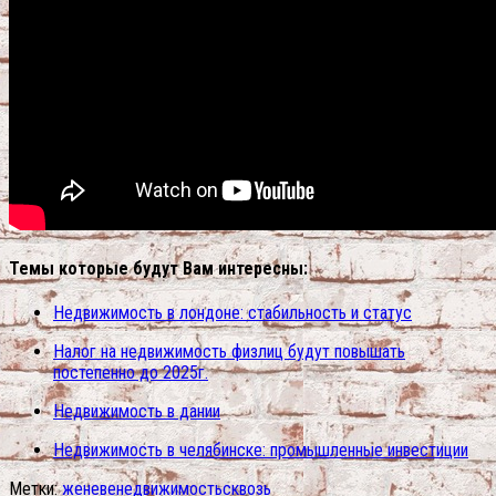
Темы которые будут Вам интересны:
Недвижимость в лондоне: стабильность и статус
Налог на недвижимость физлиц будут повышать
постепенно до 2025г.
Недвижимость в дании
Недвижимость в челябинске: промышленные инвестиции
Метки:
женеве
недвижимость
сквозь