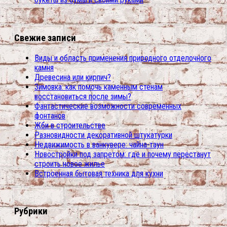
Свежие записи
Виды и область применения природного отделочного
камня
Древесина или кирпич?
Зимовка: как помочь каменным стенам
восстановиться после зимы?
Фантастические возможности современных
фонтанов
Жби в строительстве
Разновидности декоративной штукатурки
Недвижимость в ванкувере: чайна-таун
Новостройки под запретом: где и почему перестанут
строить новое жилье
Встроенная бытовая техника для кухни
Рубрики