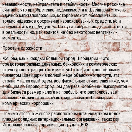
независимости, нейтралитета и стабильности. Многие россияне
считают, что приобретение недвижимости в Швейцарии – очень
удачное капиталовложение, которое может обеспечить не
только надежное сохранение израсходованных средств, но и
преумножить их в будущем. По сути, как раз так дела обстоят и
в реальности, но, как водится, не без некоторых негативных
моментов.
Простые сложности
Женева, как и каждый большой город Швейцарии – это
средоточие разных денежных, банковских и коммерческих
структур всех расцветок и мастей. Столь яростное обожание
бизнесом Швейцарии в полной мере объяснимо: по сути, эта
страна – налоговый эдем: все фискальные отчисления ниже, чем
в общем по Европе, в среднем два раза. Особенно благоприятен
для бизнеса размер налога на прибыль, что растолковывает
огромное количество зарегистрированных в Швейцарии
коммерческих корпораций.
Помимо этого, в Женеве расположены штаб-квартиры целой
плеяды солидных интернациональных организаций, таких как
Интернациональная организация труда и ВОЗ.