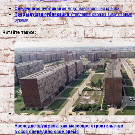
Следующая публикация
Водоэмульсионная краска
Предыдущая публикация
Утепление окон на зиму своими
руками
Читайте также:
Наследие хрущевок: как массовое строительство
в ссср опередило свое время