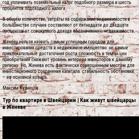
год уплачивать поземельный налог подобного размера и шесть
процентов подоходного налога.
В общем количестве, затраты на содержание недвижимости в
большинстве случаев составляют от пятнадцати до двадцати
процентов от совокупного дохода обозначенного недвижимости.
Женеву нельзя назвать самым успешным городом для
инвестирования средств в недвижимое имущество: не самые
привлекательные достаточная роста сложность и темпы цен
приобретения снижают уровень интереса инвесторов к данному
региону. Но, Женева есть фактически совершенным местом для
инвестиционного сохранения капитала: стабильность обстановки
– ее основной козырь.
Максим Кузнецов
Тур по квартире в Швейцарии | Как живут швейцарцы
в Женеве