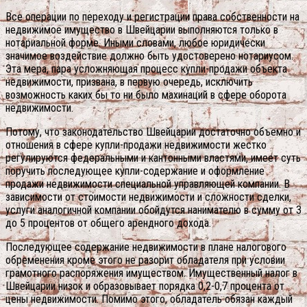
Все операции по переходу и регистрации права собственности на
недвижимое имущество в Швейцарии выполняются только в
нотариальной форме. Иными словами, любое юридически
значимое воздействие должно быть удостоверено нотариусом.
Эта мера, пара усложняющая процесс купли-продажи объекта
недвижимости, призвана, в первую очередь, исключить
возможность каких бы то ни было махинаций в сфере оборота
недвижимости.
Потому, что законодательство Швейцарии достаточно объемно и
отношения в сфере купли-продажи недвижимости жестко
регулируются федеральными и кантонными властями, имеет суть
поручить последующее купли-содержание и оформление
продажи недвижимости специальной управляющей компании. В
зависимости от стоимости недвижимости и сложности сделки,
услуги аналогичной компании обойдутся нанимателю в сумму от 3
до 5 процентов от общего арендного дохода.
Последующее содержание недвижимости в плане налогового
обременения кроме этого не разорит обладателя при условии
грамотного распоряжения имуществом. Имущественный налог в
Швейцарии низок и образовывает порядка 0,2-0,7 процента от
цены недвижимости. Помимо этого, обладатель обязан каждый