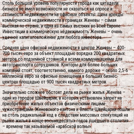
Столь большой уровень популярности города как цитадели
бизнеса не имел возможности не сказаться на спросе и
стоимости недвижимости на офисные объекты. Цена аренды
коммерческой недвижимости в границах Женевы – самая
высокая по стране, и одна из самых высоких во всей Европе.
Инвестиции в коммерческую недвижимость Женевы – очень
удачное капиталовложение для любого инвестора.
Средняя цена офисной недвижимости в центре Женевы – 400-
700 тысяч евро за объект площадью порядка 200 квадратных
метров со подземной стоянкой и всеми коммуникациями для
автотранспорта сотрудников. Конторы для более больших
компаний стоят, соответственно, намного дороже – около 2,5-6
миллионов евро за офисные помещения в больших бизнес-
центрах площадью от 900 тысяч квадратных метров.
Значительно сложнее обстоят дела на рынке жилья. Женева –
один из городов Швейцарии, в которых установлен запрет на
приобретение жилых объектов физическими лицами-
чужестранцами. Женевского кантона и Власти Швейцарии пошли
на столь радикальный ход в следствии массовых спекуляций на
рынке жилья в конце восьмидесятых годов ушедшего столетия
– времени так называемой «арабской волны».