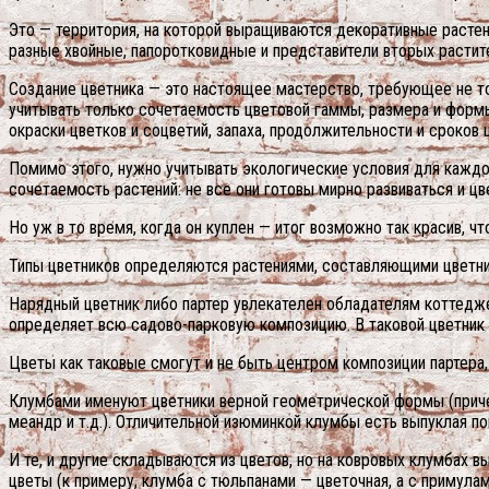
Это — территория, на которой выращиваются декоративные растения
разные хвойные, папоротковидные и представители вторых растит
Создание цветника — это настоящее мастерство, требующее не то
учитывать только сочетаемость цветовой гаммы, размера и формы
окраски цветков и соцветий, запаха, продолжительности и сроков 
Помимо этого, нужно учитывать экологические условия для каждо
сочетаемость растений: не все они готовы мирно развиваться и ц
Но уж в то время, когда он куплен — итог возможно так красив, чт
Типы цветников определяются растениями, составляющими цветник
Нарядный цветник либо партер увлекателен обладателям коттедже
определяет всю садово-парковую композицию. В таковой цветник 
Цветы как таковые смогут и не быть центром композиции партера,
Клумбами именуют цветники верной геометрической формы (причем
меандр и т.д.). Отличительной изюминкой клумбы есть выпуклая п
И те, и другие складываются из цветов, но на ковровых клумбах 
цветы (к примеру, клумба с тюльпанами — цветочная, а с примула