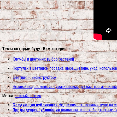
Темы которые будут Вам интересны:
Клумбы и цветники: выбор растений
Портулак в цветнике: посадка, выращивание, уход, использо
Цветник — «конструктор»
Нежный подснежник из бумаги своими руками: трогательный 
Метки:
нежный
цветник
Следующая публикация
Недвижимость испании: курс на с
Предыдущая публикация
Аналитика: высокобюджетные т