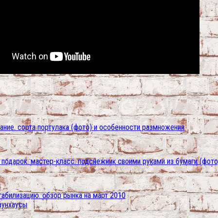
вание. сорта портулака (фото) и особенности размножения
подарок. мастер-класс: подснежник своими руками из бумаги (фото
табилизацию. обзор рынка на март 2010
аунхаусы