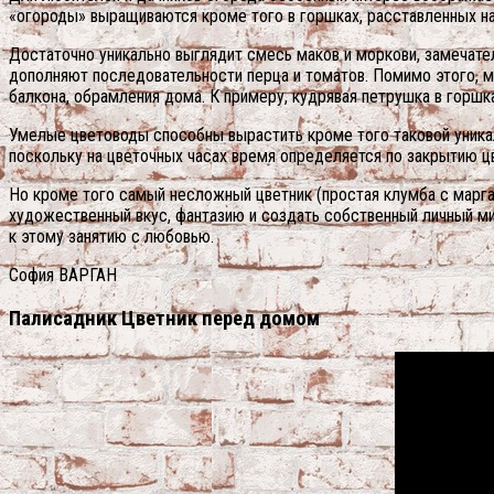
«огороды» выращиваются кроме того в горшках, расставленных на
Достаточно уникально выглядит смесь маков и моркови, замечате
дополняют последовательности перца и томатов. Помимо этого, м
балкона, обрамления дома. К примеру, кудрявая петрушка в горшк
Умелые цветоводы способны вырастить кроме того таковой уникаль
поскольку на цветочных часах время определяется по закрытию ц
Но кроме того самый несложный цветник (простая клумба с марг
художественный вкус, фантазию и создать собственный личный ми
к этому занятию с любовью.
София ВАРГАН
Палисадник Цветник перед домом