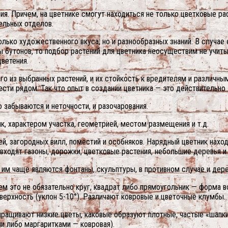
. Причем, на цветнике смогут находиться не только цветковые раст
ельных отделов.
лько художественного вкуса, но и разнообразных знаний. В случае
 бутонов, то подбор растений для цветника неосуществим не учиты
цветения.
го из выбранных растений, и их стойкость к вредителям и различны
вести рядом. Так что опыт в создании цветника — это действительно
о забываются и неточности, и разочарования.
, характером участка, геометрией, местом размещения и т.д.
й, загородных вилл, поместий и особняков. Нарядный цветник нахо
входят газоны, дорожки, цветковые растения, небольшие деревья и
 им чаще являются фонтаны, скульптуры, в противном случае и дер
 это не обязательно круг, квадрат либо прямоугольник — форма в
оверхность (уклон 5-10°). Различают ковровые и цветочные клумбы.
выращивают низкие цветы, каковые образуют плотные, частые «шапки
ми либо маргаритками — ковровая).