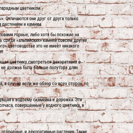
 парадным цветником.
». Отличаются они друг от друга только
а растениям и камням.
ловами горные, либо хотя бы похожие на
ь среди «альпийских» камней совсем другие
ого» цветоводства это не имеет никакого
т.
ющая цветнику смотреться декоративно с
а не должна быть больше полутора длин
й, в случае если же обзор со всех сторон, то
ящая к водоему скамейка и дорожка. Эти
олчаса, совершённые у водного цветника, в
огородные, и декоративные растения. Такие