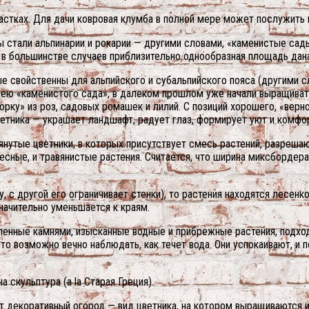
частках. Для дачи ковровая клумба в полной мере может послужить
 стали альпинарии и рокарии — другими словами, «каменистые сады
и в большинстве случаев приблизительно однообразная площадь дан
ые свойственны для альпийского и субальпийского пояса (другими с
дею «каменистого сада», в далеком прошлом уже начали выращиват
орку» из роз, садовых ромашек и лилий. С позиций хорошего, «верн
ветника — украшает ландшафт, радует глаз, формирует уют и комфор
нутые цветники, в которых присутствует смесь растений, разреша
есные, и травянистые растения. Считается, что ширина миксбордер
 с другой его ограничивает стенки), то растения находятся лесенко
начительно уменьшается к краям.
енные камнями, изысканные водные и прибрежные растения, подход
о возможно вечно наблюдать, как течет вода. Они успокаивают, и п
скульптура (a la Старая Греция).
 декоративный огород — вид цветника, на котором выращиваются и 