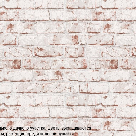
нького дачного участка. Цветы выращиваются
ты, растущие среди зеленой лужайки.