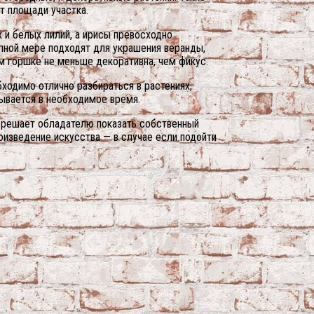
т площади участка.
 и белых лилий, а ирисы превосходно
лной мере подходят для украшения веранды,
ом горшке не меньше декоративна, чем фикус.
ходимо отлично разбираться в растениях,
ывается в необходимое время.
азрешает обладателю показать собственный
оизведение искусства — в случае если подойти