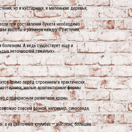
ения, но и кустарники, и маленькие деревья,
 если при составлении букета необходимо
вая высоты и размера каждого растения,
м болезням. А ведь существует еще и
 «сын неточностей тяжёлых».
дится прямо перед строением и практически
 кустарники, малые архитектурные формы.
ево с прекрасным развитием кроны.
озможно совсем разной, например, синусоида,
», а на цветочных клумбах — высокие, большие