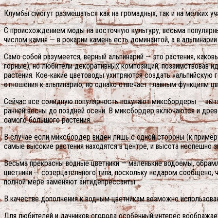
Клумбы смогут размешаться как на громадных, так и на мелких у
С происхождением моды на восточную культуру, весьма популярны
числом камня — в рокарии камень есть доминантой, а в альпинари
Само собой разумеется, верный альпинарий — это растения, каков
горные), но любители декоративных композиций, позаимствовав и
растения. Кое-какие цветоводы ухитряются создать «альпийскую г
отношения к альпинарию, но однако отвечает главным функциям ц
Сейчас все солидную популярность покупают миксбордеры — вытя
ранней весны до поздней осени. В миксбордер включаются и древ
самого большого растения.
В случае если миксбордер виден лишь с одной стороны (к примеру,
самые высокие растения находятся в центре, и высота неспешно з
Весьма прекрасны водные цветники — маленькие водоемы, обрамл
цветники — созерцательного типа, поскольку недаром сообщено, чт
полной мере заменяют антидепрессанты.
В качестве дополнения к водным цветникам возможно использована 
Для любителей и дачников огорода особенный интерес воображает