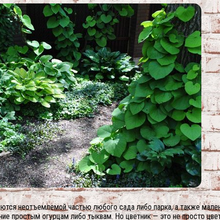
ляются неотъемлемой частью любого сада либо парка, а также мале
ние простым огурцам либо тыквам. Но цветник — это не просто цве