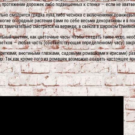
 протяжении дорожек либо подвешенных к стенке — если не хватае
льно смотрится грядка лука либо чеснока с включениями оранжевых
ногие огородные растения сами по себе весьма декоративны и в по
ах замечательно смотрится на веранде, а свекла в широком глинян
ный цветник, как цветочные часы. Чтобы создать такое чудо, необ
ветков — любая часть (соответствующая определенному часу) закр
аритками, анютиными глазками, садовыми ромашками и ирисами) р
р. Так как кроме того из ромашек возможно создать настоящее пр