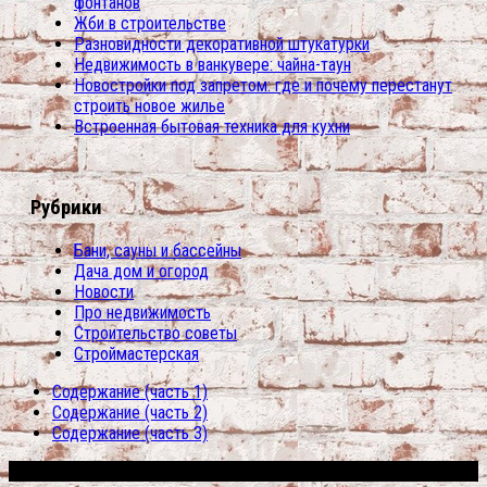
фонтанов
Жби в строительстве
Разновидности декоративной штукатурки
Недвижимость в ванкувере: чайна-таун
Новостройки под запретом: где и почему перестанут
строить новое жилье
Встроенная бытовая техника для кухни
Рубрики
Бани, сауны и бассейны
Дача дом и огород
Новости
Про недвижимость
Строительство советы
Строймастерская
Содержание (часть 1)
Содержание (часть 2)
Содержание (часть 3)
Сфера строительства © 2026. Все права защищены.