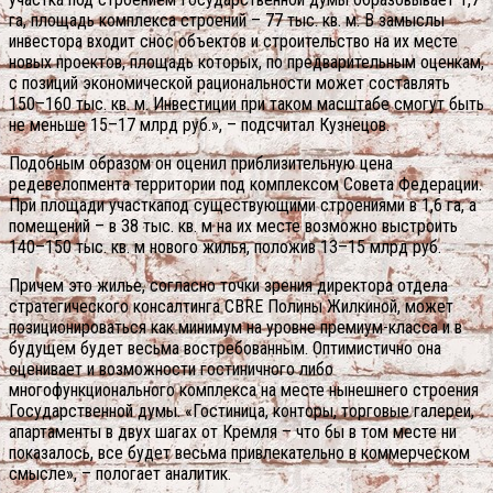
га, площадь комплекса строений – 77 тыс. кв. м. В замыслы
инвестора входит снос объектов и строительство на их месте
новых проектов, площадь которых, по предварительным оценкам,
с позиций экономической рациональности может составлять
150–160 тыс. кв. м. Инвестиции при таком масштабе смогут быть
не меньше 15–17 млрд руб.», – подсчитал Кузнецов.
Подобным образом он оценил приблизительную цена
редевелопмента территории под комплексом Совета Федерации.
При площади участкапод существующими строениями в 1,6 га, а
помещений – в 38 тыс. кв. м на их месте возможно выстроить
140–150 тыс. кв. м нового жилья, положив 13–15 млрд руб.
Причем это жилье, согласно точки зрения директора отдела
стратегического консалтинга CBRE Полины Жилкиной, может
позиционироваться как минимум на уровне премиум-класса и в
будущем будет весьма востребованным. Оптимистично она
оценивает и возможности гостиничного либо
многофункционального комплекса на месте нынешнего строения
Государственной думы. «Гостиница, конторы, торговые галереи,
апартаменты в двух шагах от Кремля – что бы в том месте ни
показалось, все будет весьма привлекательно в коммерческом
смысле», – пологает аналитик.