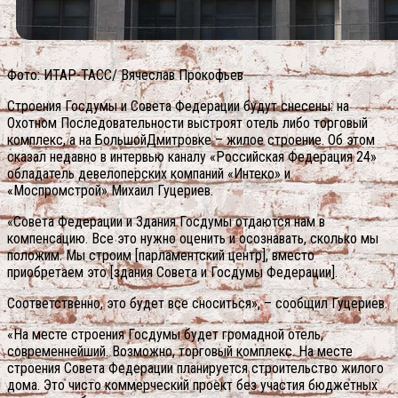
Фото: ИТАР-ТАСС/ Вячеслав Прокофьев
Строения Госдумы и Совета Федерации будут снесены: на
Охотном Последовательности выстроят отель либо торговый
комплекс, а на БольшойДмитровке – жилое строение. Об этом
сказал недавно в интервью каналу «Российская Федерация 24»
обладатель девелоперских компаний «Интеко» и
«Моспромстрой» Михаил Гуцериев.
«Совета Федерации и Здания Госдумы отдаются нам в
компенсацию. Все это нужно оценить и осознавать, сколько мы
положим. Мы строим [парламентский центр], вместо
приобретаем это [здания Совета и Госдумы Федерации].
Соответственно, это будет все сноситься», – сообщил Гуцериев.
«На месте строения Госдумы будет громадной отель,
современнейший. Возможно, торговый комплекс. На месте
строения Совета Федерации планируется строительство жилого
дома.
Это чисто коммерческий проект без участия бюджетных