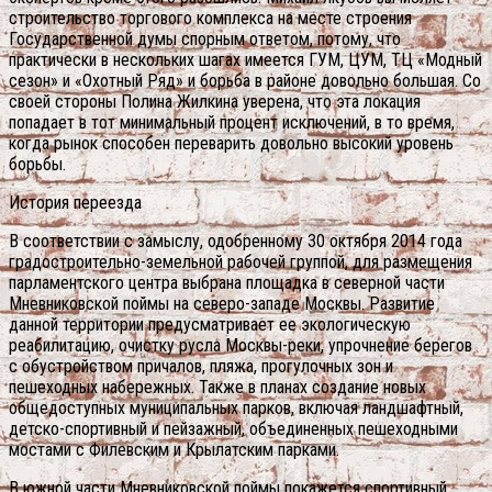
строительство торгового комплекса на месте строения
Государственной думы спорным ответом, потому, что
практически в нескольких шагах имеется ГУМ, ЦУМ, ТЦ «Модный
сезон» и «Охотный Ряд» и борьба в районе довольно большая. Со
своей стороны Полина Жилкина уверена, что эта локация
попадает в тот минимальный процент исключений, в то время,
когда рынок способен переварить довольно высокий уровень
борьбы.
История переезда
В соответствии с замыслу, одобренному 30 октября 2014 года
градостроительно-земельной рабочей группой, для размещения
парламентского центра выбрана площадка в северной части
Мневниковской поймы на северо-западе Москвы. Развитие
данной территории предусматривает ее экологическую
реабилитацию, очистку русла Москвы-реки, упрочнение берегов
с обустройством причалов, пляжа, прогулочных зон и
пешеходных набережных. Также в планах создание новых
общедоступных муниципальных парков, включая ландшафтный,
детско-спортивный и пейзажный, объединенных пешеходными
мостами с Филевским и Крылатским парками.
В южной части Мневниковской поймы покажется спортивный