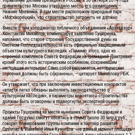
Управление делами президента России, а 30 октября 2014 года
правительство Москвы утвердило место его размещения –
Нижние Мневники. В том месте расположен природный парк
«Москворецкий», что строительство затронуть не должно.
Вместе с тем координатор публичного объединения «Архнадзор»
Константин Михайлов, комментируя заявление Гуцериева,
напомнил, что старое строение Государственной думы на
Охотном Последовательности есть официально защищаемым
объектом культурного наследия. «Помимо этого, одно из
строений комплекса Совета Федерации на Громадной Дмитровке
кроме этого есть историческим особняком, сохранившим
настоящие интерьеры. Само собой разумеется, исторические
строения должны быть сохранены», – цитирует Михайлова РБК.
Он утвержает, что при заключении инвестиционных контрактов
«власти легко обязаны выполнять законодательство о
культурном наследии», а параметры вероятного строительства
должны быть оговорены и подвергнуты экспертной оценке.
Проекты Гуцериева на месте нынешних Совета Федерации и
зданий Госдумы смогут обойтись в сумму около 30 млрд руб.,
говорит планирования группы компании и партнёр развития
Cushman & Wakefield Илья Кузнецов. «на данный момент площадь
участка под строением Государственной думы образовывает 1,7