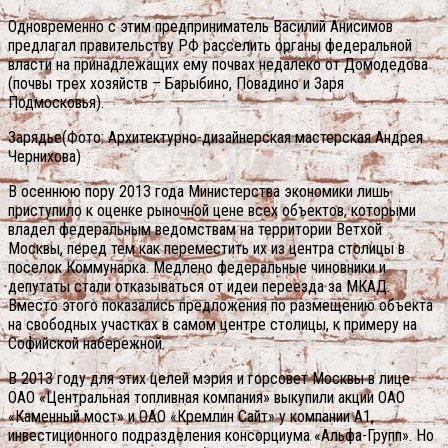
Одновременно с этим предприниматель Василий Анисимов
предлагал правительству РФ расселить органы федеральной
власти на принадлежащих ему почвах недалеко от Домодедова
(почвы трех хозяйств – Барыбино, Повадино и Заря
Подмосковья).
Зарядье(Фото: Архитектурно-дизайнерская мастерская Андрея
Чернихова)
В осеннюю пору 2013 года Министерства экономики лишь
приступило к оценке рыночной цене всех объектов, которыми
владел федеральным ведомствам на территории Ветхой
Москвы, перед тем как переместить их из центра столицы в
поселок Коммунарка. Медлено федеральные чиновники и
депутаты стали отказываться от идеи переезда за МКАД.
Вместо этого показались предложения по размещению объекта
на свободных участках в самом центре столицы, к примеру на
Софийской набережной.
В 2013 году для этих целей мэрия и горсовет Москвы в лице
ОАО «Центральная топливная компания» выкупили акции ОАО
«Каменный мост» и ОАО «Кремлин Сайт» у компании А1,
инвестиционного подразделения консорциума «Альфа-Групп». Но