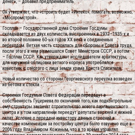
денег», – добавил предприниматель.
Он утвержает, что «строить будет «Интеко», помогать, возможно,
«Моспромстрой».
Госплан – Государственной дума Строение Госдумы
складывается из двух количеств, выстроенных в 1932–1935-х и
во второй половине 60-ых годов XX века и соединенных
переходом. Ветхая часть строилась для обороны и Совета труда,
после этого в нем размешался Совет Министров СССР, а потом
– Госплан СССР. Как утверждают исследователи архитектуры,
для наружной облицовки ветхого корпуса употреблялся
известняк с стёртого с лица земли храма Христа Спасителя.
Новый количество со стороны Георгиевского переулка возведен
из бетона и стекла.
Строения Госдумыи Совета Федерации передадут в
собственность Гуцериева по окончании того, как подконтрольные
ему структуры закончат строительство нового парламентского
центра и в том направлении переедут депутаты верхней и нижней
палат. Условие о передаче инвестору данных строений в
качестве компенсации за постройку центра было озвучено еще в
2006 году Владимиром Кожиным, что в то время управлял