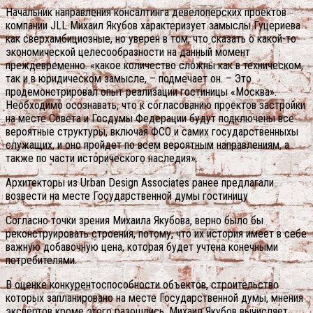
Начальник направления консалтинга девелоперских проектов
компании JLL Михаил Якубов характеризует замыслы Гуцериева
как сверхамбициозные, но уверен в том, что сказать о какой-то
экономической целесообразности на данный момент
преждевременно. «какое количество сложны как в техническом,
так и в юридическом замысле, – подмечает он. – Это
продемонстрировал опыт реализации гостиницы «Москва».
Необходимо осознавать, что к согласованию проектов застройки
на месте Совета и Госдумы Федерации будут подключены все
вероятные структуры, включая ФСО и самих государственныхы
служащих, и оно пройдет по всем вероятным направлениям, а
также по части исторического наследия».
Архитекторы из Urban Design Associates ранее предлагали
возвести на месте Государственной думы гостиницу
Согласно точки зрения Михаила Якубова, верно было бы
реконструировать строения, потому, что их история имеет в себе
важную добавочную цена, которая будет учтена конечными
потребителями.
В оценке конкурентоспособности объектов, строительство
которых запланировано на месте Государственной думы, мнения
экспертов кроме этого разошлись. Михаил Якубов вычисляет