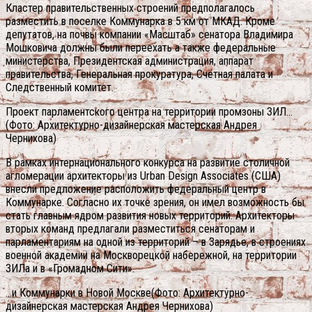
Кластер правительственных строений предполагалось
разместить в поселке Коммунарка в 5 км от МКАД. Кроме
депутатов, на почвы компании «Масштаб» сенатора Владимира
Мошковича должны были переехать а также федеральные
министерства, Президентская администрация, аппарат
правительства, Генеральная прокуратура, Счётная палата и
Следственный комитет.
Проект парламентского центра на территории промзоны ЗИЛ…
(Фото: Архитектурно-дизайнерская мастерская Андрея
Чернихова)
В рамках интернационального конкурса на развитие столичной
агломерации архитекторы из Urban Design Associates (США)
внесли предложение расположить федеральный центр в
Коммунарке. Согласно их точке зрения, он имел возможность бы
стать главным ядром развития новых территорий. Архитекторы
вторых команд предлагали разместиться сенаторам и
парламентариям на одной из территорий – в Зарядье, в строениях
военной академии на Москворецкой набережной, на территории
ЗИЛа и в «Громадном Сити».
…и Коммунарки в Новой Москве(Фото: Архитектурно-
дизайнерская мастерская Андрея Чернихова)