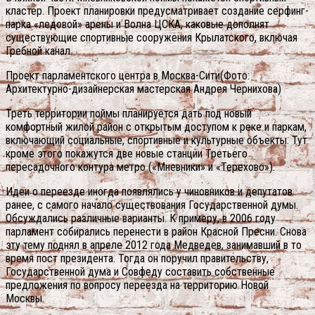
кластер. Проект планировки предусматривает создание серфинг-
парка «ледовой» арены и Волна ЦСКА, каковые дополнят
существующие спортивные сооружения Крылатского, включая
Гребной канал.
Проект парламентского центра в Москва-Сити(Фото:
Архитектурно-дизайнерская мастерская Андрея Чернихова)
Треть территории поймы планируется дать под новый
комфортный жилой район с открытым доступом к реке и паркам,
включающий социальные, спортивные и культурные объекты. Тут
кроме этого покажутся две новые станции Третьего
пересадочного контура метро («Мневники» и «Терехово»).
Идеи о переезде иногда появлялись у чиновников и депутатов
ранее, с самого начало существования Государственной думы.
Обсуждались различные варианты. К примеру, в 2006 году
парламент собирались перенести в район Красной Пресни. Снова
эту тему поднял в апреле 2012 года Медведев, занимавший в то
время пост президента. Тогда он поручил правительству,
Государственной дума и Совфеду составить собственные
предложения по вопросу переезда на территорию Новой
Москвы.