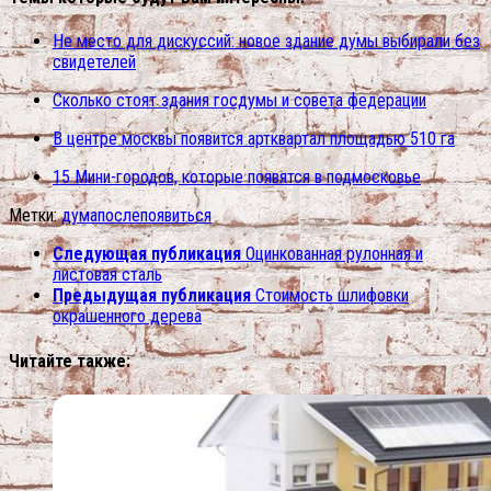
Не место для дискуссий: новое здание думы выбирали без
свидетелей
Сколько стоят здания госдумы и совета федерации
В центре москвы появится артквартал площадью 510 га
15 Мини-городов, которые появятся в подмосковье
Метки:
дума
после
появиться
Следующая публикация
Оцинкованная рулонная и
листовая сталь
Предыдущая публикация
Стоимость шлифовки
окрашенного дерева
Читайте также: