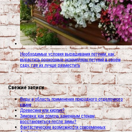
Необходимые условия выращивания петунии. как
вырастить роскошные экземпляры петуний в своём
саду, где их лучше разместить
Свежие записи
Виды и область применения природного отделочного
камня
Древесина или кирпич?
Зимовка: как помочь каменным стенам
восстановиться после зимы?
Фантастические возможности современных