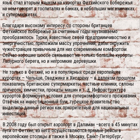
язык стал вторым языком на курортах Фетхийского побережья:
на нем говорят в госпиталях и банках, в небольших магазинчиках
и супермаркетах.
Благодаря высокому интересу со стороны британцев
Фетхийское побережье за считанные годы неузнаваемо
преобразилось. Турки, известные своей предприимчивостью и
энергичностью, приложили массу упрочнений, дабы окружить
чужестранцев привычным для них современным комфортом.
Сейчас хорошие шоссе связывают не только большие курорты
Лазурного берега, но и негромкие деревушки.
Не только в Фетхие, но и в популярных среди европейцев
курортах – Чалыше, Оваджике и Хисарёну – в далеком прошлом
показались британские супермаркеты, частные клиники, салоны
причесок, химчистки, прокаты машин и т. д. Инфраструктура
курортов формирует условия для суперкомфортного проживания.
Отвечая на инвестиционный бум, турецкое правительство
выделило данный регион как приоритетный для национальных
инвестиций.
В 2008 году был открыт аэропорт в Даламан –всего в 45 минутах
пути от Фетхие, из него осуществляются прямые рейсы в
европейские столицы а также в Москву, Санкт-Петербург,