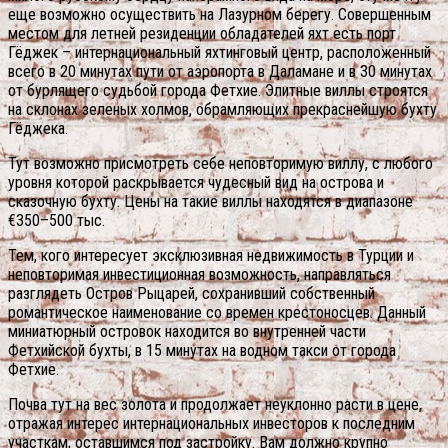
еще возможно осуществить на Лазурном берегу. Совершенным
местом для летней резиденции обладателей яхт есть порт
Гёджек – интернациональный яхтинговый центр, расположенный
всего в 20 минутах пути от аэропорта в Даламане и в 30 минутах
от бурлящего судьбой города Фетхие. Элитные виллы строятся
на склонах зеленых холмов, обрамляющих прекраснейшую бухту
Гёджека.
Тут возможно присмотреть себе неповторимую виллу, с любого
уровня которой раскрывается чудесный вид на острова и
сказочную бухту. Цены на такие виллы находятся в диапазоне
€350–500 тыс.
Тем, кого интересует эксклюзивная недвижимость в Турции и
неповторимая инвестиционная возможность, направляться
разглядеть Остров Рыцарей, сохранивший собственный
романтическое наименование со времен крестоносцев. Данный
миниатюрный островок находится во внутренней части
Фетхийской бухты, в 15 минутах на водном такси от города
Фетхие.
Почва тут на вес золота и продолжает неуклонно расти в цене,
отражая интерес интернациональных инвесторов к последним
участкам, оставшимся под застройку. Вам должно крупно