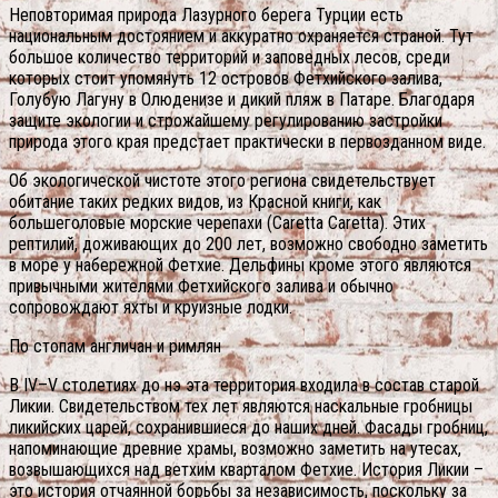
Неповторимая природа Лазурного берега Турции есть
национальным достоянием и аккуратно охраняется страной. Тут
большое количество территорий и заповедных лесов, среди
которых стоит упомянуть 12 островов Фетхийского залива,
Голубую Лагуну в Олюденизе и дикий пляж в Патаре. Благодаря
защите экологии и строжайшему регулированию застройки
природа этого края предстает практически в первозданном виде.
Об экологической чистоте этого региона свидетельствует
обитание таких редких видов, из Красной книги, как
большеголовые морские черепахи (Caretta Caretta). Этих
рептилий, доживающих до 200 лет, возможно свободно заметить
в море у набережной Фетхие. Дельфины кроме этого являются
привычными жителями Фетхийского залива и обычно
сопровождают яхты и круизные лодки.
По стопам англичан и римлян
В IV–V столетиях до нэ эта территория входила в состав старой
Ликии. Свидетельством тех лет являются наскальные гробницы
ликийских царей, сохранившиеся до наших дней. Фасады гробниц,
напоминающие древние храмы, возможно заметить на утесах,
возвышающихся над ветхим кварталом Фетхие. История Ликии –
это история отчаянной борьбы за независимость, поскольку за