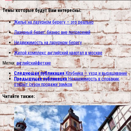
Темы которые будут Вам интересны:
Жилье на лазурном берегу – это реально
Лазурный берег: бизнес вне потрясений
Недвижимость на лазурном берегу
Жилой комплекс английский квартал в москве
Метки:
английский
фетхие
Следующая публикация
Клубника — уход и выращивание
Предыдущая публикация
Недвижимость в словакии:
открыт сезон продажи замков
Читайте также: