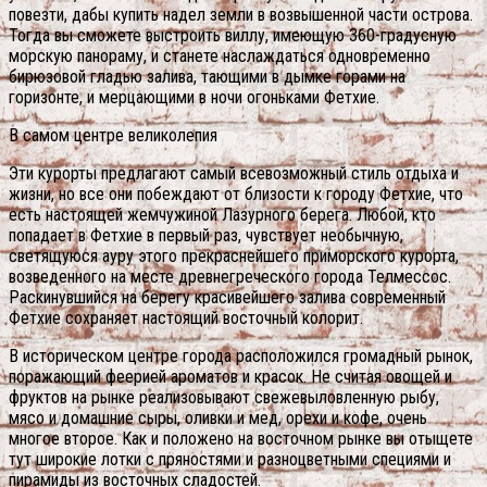
повезти, дабы купить надел земли в возвышенной части острова.
Тогда вы сможете выстроить виллу, имеющую 360-градусную
морскую панораму, и станете наслаждаться одновременно
бирюзовой гладью залива, тающими в дымке горами на
горизонте, и мерцающими в ночи огоньками Фетхие.
В самом центре великолепия
Эти курорты предлагают самый всевозможный стиль отдыха и
жизни, но все они побеждают от близости к городу Фетхие, что
есть настоящей жемчужиной Лазурного берега. Любой, кто
попадает в Фетхие в первый раз, чувствует необычную,
светящуюся ауру этого прекраснейшего приморского курорта,
возведенного на месте древнегреческого города Телмессос.
Раскинувшийся на берегу красивейшего залива современный
Фетхие сохраняет настоящий восточный колорит.
В историческом центре города расположился громадный рынок,
поражающий феерией ароматов и красок. Не считая овощей и
фруктов на рынке реализовывают свежевыловленную рыбу,
мясо и домашние сыры, оливки и мед, орехи и кофе, очень
многое второе. Как и положено на восточном рынке вы отыщете
тут широкие лотки с пряностями и разноцветными специями и
пирамиды из восточных сладостей.