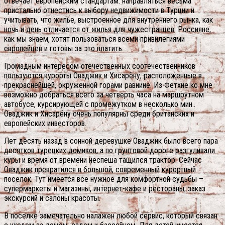
отвечает европейским стандартам. направляться весьма
пристально отнестись к выбору недвижимости в Турции и
учитывать, что жилье, выстроенное для внутреннего рынка, как
ночь и день отличается от жилья для чужестранцев. Россияне,
как мы знаем, хотят пользоваться всеми привилегиями
европейцев и готовы за это платить.
Громадным интересом отечественных соотечественников
пользуются курорты Оваджик и Хисарёну, расположенные в
прекраснейшей, окруженной горами равнине. Из Фетхие ко мне
возможно добраться всего за четверть часа на маршрутном
автобусе, курсирующей с промежутком в несколько мин..
Оваджик и Хисарёну очень популярны среди британских и
европейских инвесторов.
Лет десять назад в сонной деревушке Оваджик было всего пара
десятков турецких домиков, а по грунтовой дороге разгуливали
куры и время от времени неспеша тащился трактор. Сейчас
Оваджик превратился в большой, современный курортный
поселок. Тут имеется все нужное для комфортной судьбы –
супермаркеты и магазины, интернет-кафе и рестораны, заказ
экскурсий и салоны красоты.
В поселке замечательно налажен любой сервис, который связан