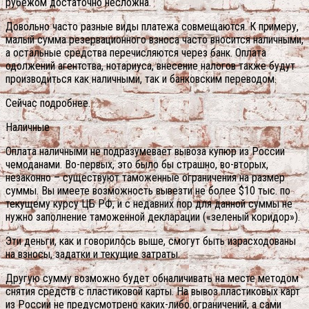
рубежом достаточно несложна.
Довольно часто разные виды платежа совмещаются. К примеру,
малый сумма резервационного взноса часто вносится наличными,
а остальные средства перечисляются через банк. Оплата
одолжений агентства, нотариуса, внесение налогов также будут
производиться как наличными, так и банковским переводом.
Сейчас подробнее.
Наличные
Оплата наличными не подразумевает вывоза купюр из России
чемоданами. Во-первых, это было бы страшно, во-вторых,
незаконно – существуют таможенные ограничения на размер
суммы. Вы имеете возможность вывезти не более $10 тыс. по
текущему курсу ЦБ РФ, и с недавних пор для данной суммы не
нужно заполнение таможенной декларации («зеленый коридор»).
Эти деньги, как и говорилось выше, смогут быть израсходованы
на взносы, задатки и текущие затраты.
Другую сумму возможно будет обналичивать на месте методом
снятия средств с пластиковой карты. На вывоз пластиковых карт
из России не предусмотрено каких-либо ограничений, а сами