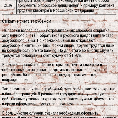
при оплате наличными рекомендуется иметь с собой
США
документы о происхождении денег, к примеру контракт
продажи квартиры в Российской Федерации.
Открытие счета за рубежом
На первый взгляд, один из стремительных способов открытия
заграничного счета – обратиться в русского представительство
зарубежного банка. Но кое-какие банки не открывают
зарубежные квитанции физическим лицам, другие трудятся лишь
по совокупности рrivate banking. Но для этого во многих случаях
требуется положить на счет сумму от $1 млн.
Кое-какие российские банки открывают счета клиентам в
собственных заграничных представительствах, но не у всех
российских банков и не во всех государствах имеется
подразделения.
Так, значительно чаще зарубежный счет раскрывается конкретно
в банке за границей. В различных государствах существуют
собственные условия открытия счета: пакет нужных документов
и сроки оформления смогут различаться.
В большинстве случаев, сначала необходимо оформить