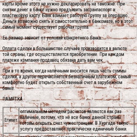
карты кроме этого не нужно декларировать на таможне. При
снятии денег в банке нужно предъявить загранпаспорт и
пластиковую карту. Банк взимает рабочую группу за операцию.
Деньги возможно снять и самостоятельно в банкомате, но в этот
самый момент существует рабочая группа.
Ее размер зависит от условий конкретного банка.
Оплата сделки в большинстве случаев производится в валюте
той страны, где осуществляется приобретение. При каждом
платеже компания-продавец обязана дать вам чек.
При в то время, когда наличными вносится лишь часть суммы
сделки, а другое перечисляется безналичным платежом, самый
комфортно будет открыть собственный счет в зарубежном
банке.
ПАМЯТКА
оптимальным методом расчетов являются как раз
наличные, потому, что не все банки данной страны
Египет
готовы открыть счет чужестранцам. В Хургаде такую
услугу предоставляют практически единичные банки.