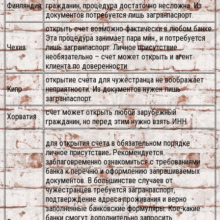
Финляндия
гражданин, процедура достаточно несложна. Из
документов потребуется лишь загранпаспорт.
открыть счет возможно фактически в любом банке.
Эта процедура занимает пара мин., и потребуется
Чехия
лишь загранпаспорт. Личное присутствие
необязательно – счет может открыть и агент
клиента по доверенности.
открытие счета для чужестранца не воображает
Кипр
неприятности. Из документов нужен лишь
загранпаспорт.
счет может открыть любой зарубежный
Хорватия
гражданин, но перед этим нужно взять ИНН.
для открытия счета в обязательном порядке
личное присутствие. Рекомендуется
заблаговременно ознакомиться с требованиями
банка к перечню и оформлению запрашиваемых
документов. В большинстве случаев от
чужестранцев требуется загранпаспорт,
подтверждение адреса проживания и верно
заполненные банковские формуляры. Кое-какие
банки смогут дополнительно запросить