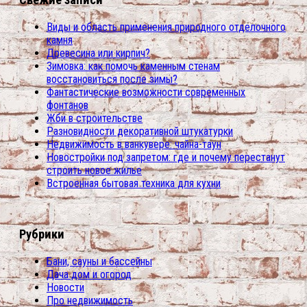
Виды и область применения природного отделочного
камня
Древесина или кирпич?
Зимовка: как помочь каменным стенам
восстановиться после зимы?
Фантастические возможности современных
фонтанов
Жби в строительстве
Разновидности декоративной штукатурки
Недвижимость в ванкувере: чайна-таун
Новостройки под запретом: где и почему перестанут
строить новое жилье
Встроенная бытовая техника для кухни
Рубрики
Бани, сауны и бассейны
Дача дом и огород
Новости
Про недвижимость