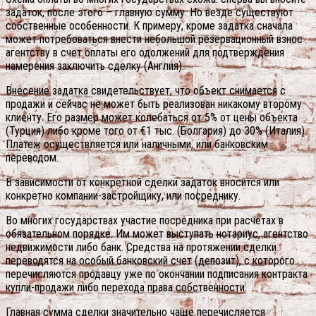
задаток, после этого – главную сумму. Но везде существуют
собственные особенности. К примеру, кроме задатка сначала
может потребоваться внести небольшой резервационный взнос
агентству в счет оплаты его одолжений для подтверждения
намерения заключить сделку (Англия).
Внесение задатка свидетельствует, что объект снимается с
продажи и сейчас не может быть реализован никакому второму
клиенту. Его размер может колебаться от 5% от цены объекта
(Турция) либо кроме того от €1 тыс. (Болгария) до 30% (Италия).
Платеж осуществляется или наличными, или банковским
переводом.
В зависимости от конкретной сделки задаток вносится или
конкретно компании-застройщику, или посреднику.
Во многих государствах участие посредника при расчетах в
обязательном порядке. Им может выступать нотариус, агентство
недвижимости либо банк. Средства на протяжении сделки
переводятся на особый банковский счет (депозит), с которого
перечисляются продавцу уже по окончании подписания контракта
купли-продажи либо перехода права собственности.
Главная сумма сделки значительно чаще перечисляется