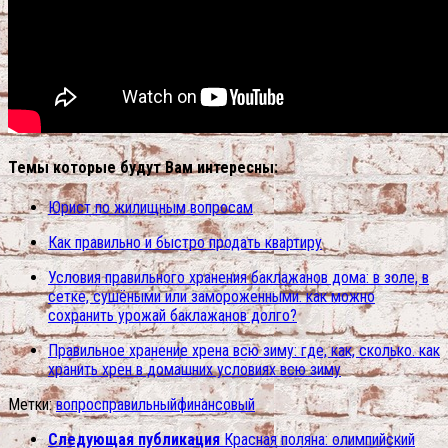
Темы которые будут Вам интересны:
Юрист по жилищным вопросам
Как правильно и быстро продать квартиру
Условия правильного хранения баклажанов дома: в золе, в
сетке, сушёными или замороженными. как можно
сохранить урожай баклажанов долго?
Правильное хранение хрена всю зиму: где, как, сколько. как
хранить хрен в домашних условиях всю зиму
Метки:
вопрос
правильный
финансовый
Следующая публикация
Красная поляна: олимпийский