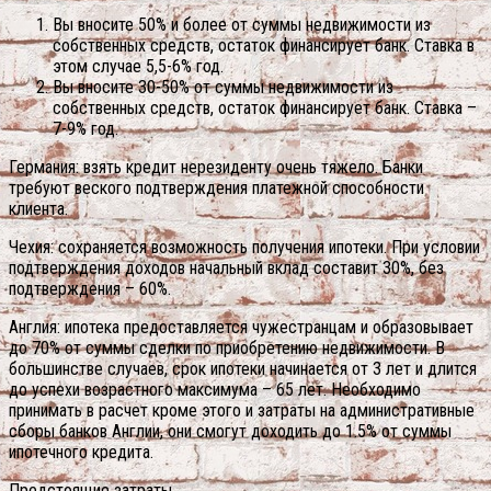
Вы вносите 50% и более от суммы недвижимости из
собственных средств, остаток финансирует банк. Ставка в
этом случае 5,5-6% год.
Вы вносите 30-50% от суммы недвижимости из
собственных средств, остаток финансирует банк. Ставка –
7-9% год.
Германия: взять кредит нерезиденту очень тяжело. Банки
требуют веского подтверждения платежной способности
клиента.
Чехия: сохраняется возможность получения ипотеки. При условии
подтверждения доходов начальный вклад составит 30%, без
подтверждения – 60%.
Англия: ипотека предоставляется чужестранцам и образовывает
до 70% от суммы сделки по приобретению недвижимости. В
большинстве случаев, срок ипотеки начинается от 3 лет и длится
до успехи возрастного максимума – 65 лет. Необходимо
принимать в расчет кроме этого и затраты на административные
сборы банков Англии, они смогут доходить до 1.5% от суммы
ипотечного кредита.
Предстоящие затраты