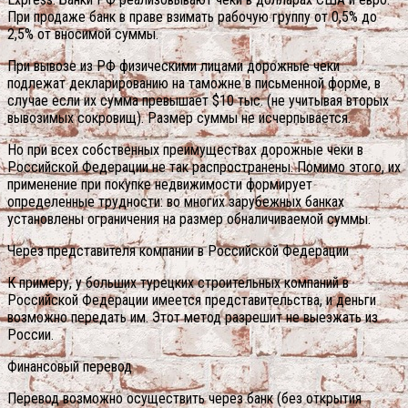
При продаже банк в праве взимать рабочую группу от 0,5% до
2,5% от вносимой суммы.
При вывозе из РФ физическими лицами дорожные чеки
подлежат декларированию на таможне в письменной форме, в
случае если их сумма превышает $10 тыс. (не учитывая вторых
вывозимых сокровищ). Размер суммы не исчерпывается.
Но при всех собственных преимуществах дорожные чеки в
Российской Федерации не так распространены. Помимо этого, их
применение при покупке недвижимости формирует
определенные трудности: во многих зарубежных банках
установлены ограничения на размер обналичиваемой суммы.
Через представителя компании в Российской Федерации
К примеру, у больших турецких строительных компаний в
Российской Федерации имеется представительства, и деньги
возможно передать им. Этот метод разрешит не выезжать из
России.
Финансовый перевод
Перевод возможно осуществить через банк (без открытия