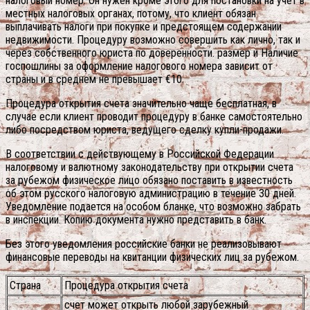
налоговый номер. Он нужен кроме этого для постановки на учет в
местных налоговых органах, потому, что клиент обязан
выплачивать налоги при покупке и предстоящем содержании
недвижимости. Процедуру возможно совершить как лично, так и
через собственного юриста по доверенности. размер и Наличие
госпошлины за оформление налогового номера зависит от
страны и в среднем не превышает €10.
Процедура открытия счета значительно чаще бесплатная, в
случае если клиент проводит процедуру в банке самостоятельно
либо посредством юриста, ведущего сделку купли-продажи.
В соответствии с действующему в Российской Федерации
налоговому и валютному законодательству при открытии счета
за рубежом физическое лицо обязано поставить в известность
об этом русского налоговую администрацию в течение 30 дней.
Уведомление подается на особом бланке, что возможно забрать
в инспекции. Копию документа нужно представить в банк.
Без этого уведомления российские банки не реализовывают
финансовые переводы на квитанции физических лиц за рубежом.
Страна
Процедура открытия счета
счет может открыть любой зарубежный