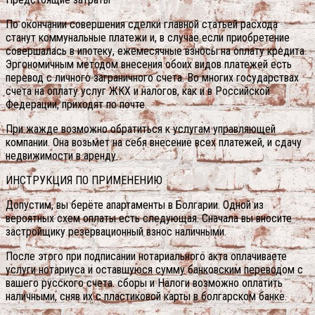
По окончании совершения сделки главной статьей расхода
станут коммунальные платежи и, в случае если приобретение
совершалась в ипотеку, ежемесячные взносы на оплату кредита.
Эргономичным методом внесения обоих видов платежей есть
перевод с личного заграничного счета. Во многих государствах
счета на оплату услуг ЖКХ и налогов, как и в Российской
Федерации, приходят по почте.
При жажде возможно обратиться к услугам управляющей
компании. Она возьмет на себя внесение всех платежей, и сдачу
недвижимости в аренду.
ИНСТРУКЦИЯ ПО ПРИМЕНЕНИЮ
Допустим, вы берёте апартаменты в Болгарии. Одной из
вероятных схем оплаты есть следующая. Сначала вы вносите
застройщику резервационный взнос наличными.
После этого при подписании нотариального акта оплачиваете
услуги нотариуса и оставшуюся сумму банковским переводом с
вашего русского счета. сборы и Налоги возможно оплатить
наличными, сняв их с пластиковой карты в болгарском банке.