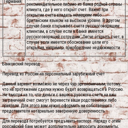
Германия
рекомендательное письмо из банка родной страны
клиента, где у него открыт счет. Важно при
открытии счета владеть немецким либо
британским языком на высоком уровне. В другом
случае банки открывают счета русскоговорящим
клиентам, в случае если в банке имеется
русскоговорящий сотрудник. Легче открыть счет, в
случае если имеется обоснование цели его
открытия, например, приобретение недвижимости.
Банковский перевод
Перевод из России на персональный зарубежный счет
Данный вариант возможно не через чур эргономичным, потому,
что на протяжении сделки нужно будет возвращаться в Россию.
Не смотря на то, что деньги с вашего русского счета на ваш
заграничный счет смогут перевести ваши родственники либо
приятели. Для этого вам нужно оформить на собственного
представителя нотариально заверенную доверенность.
Для перевода потребуется предъявить паспорт. Наряду с этим
российский банк может дополнительно запросить документы,