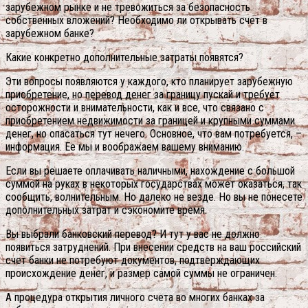
зарубежном рынке и не тревожиться за безопасность
собственных вложений? Необходимо ли открывать счет в
зарубежном банке?
Какие конкретно дополнительные затраты появятся?
Эти вопросы появляются у каждого, кто планирует зарубежную
приобретение, но перевод денег за границу пускай и требует
осторожности и внимательности, как и все, что связано с
приобретением недвижимости за границей и крупными суммами
денег, но опасаться тут нечего. Основное, что вам потребуется, –
информация. Ее мы и воображаем вашему вниманию.
Если вы решаете оплачивать наличными, нахождение с большой
суммой на руках в некоторых государствах может оказаться, так
сообщить, волнительным. Но далеко не везде. Но вы не понесете
дополнительных затрат и сэкономите время.
Вы выбрали банковский перевод?
И тут у вас не должно
появиться затруднений. При внесении средств на ваш российский
счет банки не потребуют документов, подтверждающих
происхождение денег, и размер самой суммы не ограничен.
А процедура открытия личного счета во многих банках за