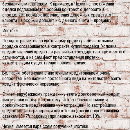
безналичным платежом. К примеру, в Чехии на протяжении
сделки подписывается особый контракт о депозите. Он
определяет порядок перечисления денежных средств: от
клиента на особый депозит и с данного счета – продавцу.
Ипотека
Порядок расчетов по ипотечному кредиту в обязательном
порядке оговаривается в контракте купли-продажи. Условия
предоставления кредита в различных государствах кроме этого
отличаются, а на сам факт предоставления ипотеки
чужестранцам существенно повлиял кризис.
Болгария: обстановка с ипотечным кредитованием очень
непростая. Без наличия постоянного вида на жительство взять
кредит фактически нереально.
Египет: зарубежному гражданину взять долгосрочный кредит
фактически нереально, потому, что тут очень неразвита
совокупность кредитования чужестранцев. Но застройщики
предоставляют рассрочки платежа на долгий срок по низким
ставкам (5–7% годовых) при первом взносе от 10%.
Чехия: Имеется пара схем получения ипотеки.