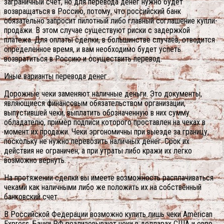
заграничный счет, но для перевода денег нужно будет
возвращаться в Россию, потому, что российский банк
обязательно запросит пилотный либо главный соглашение купли-
продажи. В этом случае существуют риски с задержкой
платежа. Для оплаты сделки, в большинстве случаев, отводится
определенное время, и вам необходимо будет успеть
возвратиться в Россию и осуществить перевод.
Иные варианты перевода денег
Дорожные чеки заменяют наличные деньги. Это документы,
являющиеся финансовым обязательством организации,
выпустившей чеки, выплатить обозначенную в них сумму
обладателю, пример подписи которого проставлен на чеках в
момент их продажи. Чеки эргономичны при выезде за границу,
поскольку не нужно перевозить наличных денег. Срок их
действия не ограничен, а при утраты либо кражи их легко
возможно вернуть.
На протяжении сделки вы имеете возможность расплачиваться
чеками как наличными либо же положить их на собственный
банковский счет.
В Российской Федерации возможно купить лишь чеки American
Express. Банки РФ реализовывают чеки в долларах США и евро.