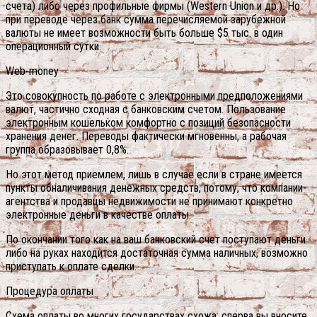
счета) либо через профильные фирмы (Western Union и др.). Но
при переводе через банк сумма перечисляемой зарубежной
валюты не имеет возможности быть больше $5 тыс. в один
операционный сутки.
Web-money
Это совокупность по работе с электронными предположениями
валют, частично сходная с банковским счетом. Пользование
электронным кошельком комфортно с позиций безопасности
хранения денег. Переводы фактически мгновенны, а рабочая
группа образовывает 0,8%.
Но этот метод приемлем, лишь в случае если в стране имеется
пункты обналичивания денежных средств, потому, что компании-
агентства и продавцы недвижимости не принимают конкретно
электронные деньги в качестве оплаты.
По окончании того как на ваш банковский счет поступают деньги
либо на руках находится достаточная сумма наличных, возможно
приступать к оплате сделки.
Процедура оплаты
Схема оплаты во многих государствах схожа: сперва вы вносите