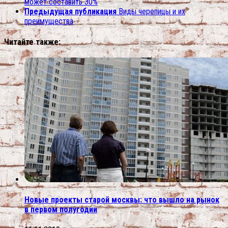
может составить 30%
Предыдущая публикация
Виды черепицы и их
преимущества
Читайте также:
Новые проекты старой москвы: что вышло на рынок
в первом полугодии