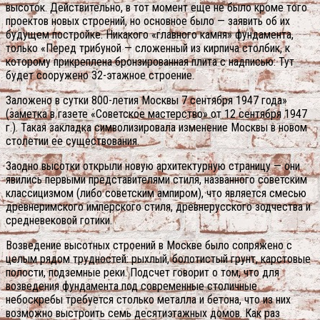
высоток. Действительно, в тот момент еще не было кроме того
проектов новых строений, но основное было — заявить об их
будущем постройке. Никакого «главного камня» фундамента,
только «Перед трибуной — сложенный из кирпича столбик, к
которому прикреплена бронзированная плита с надписью: Тут
будет сооружено 32-этажное строение.
Заложено в сутки 800-летия Москвы 7 сентября 1947 года»
(заметка в газете «Советское мастерство» от 12 сентября 1947
г.). Такая закладка символизировала изменение Москвы в новом
столетии ее существования.
Заодно высотки открыли новую архитектурную страницу — они
явились первыми представителями стиля, названного советским
классицизмом (либо советским ампиром), что является смесью
древнеримского имперского стиля, древнерусского зодчества и
средневековой готики.
Возведение высотных строений в Москве было сопряжено с
целым рядом трудностей: рыхлый, болотистый грунт, карстовые
полости, подземные реки. Подсчет говорит о том, что для
возведения фундамента под современные столичные
небоскребы требуется столько металла и бетона, что из них
возможно выстроить семь десятиэтажных домов. Как раз