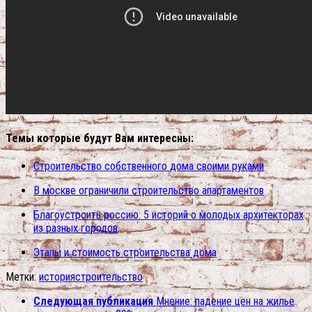
Темы которые будут Вам интересны:
Строительство собственного дома своими руками
В москве ограничили строительство апартаментов
Благоустроить россию: 5 историй о молодых архитекторах
из разных городов
Этапы и стоимость строительства дома
Метки:
история
строительство
Следующая публикация
Мнение: падение цен на жилье