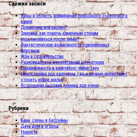
Свежие записи
Виды и область применения природного отделочного
камня
Древесина или кирпич?
Зимовка: как помочь каменным стенам
восстановиться после зимы?
Фантастические возможности современных
фонтанов
Жби в строительстве
Разновидности декоративной штукатурки
Недвижимость в ванкувере: чайна-таун
Новостройки под запретом: где и почему перестанут
строить новое жилье
Встроенная бытовая техника для кухни
Рубрики
Бани, сауны и бассейны
Дача дом и огород
Новости