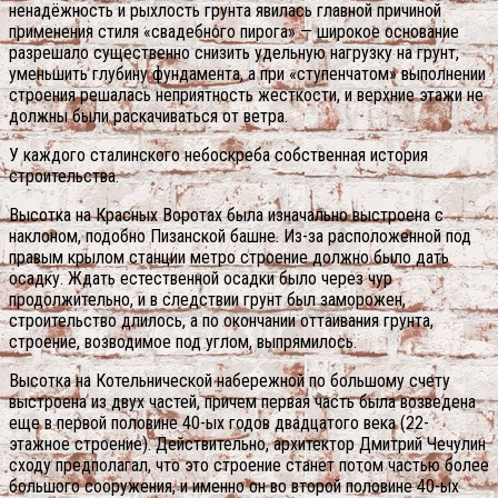
ненадёжность и рыхлость грунта явилась главной причиной
применения стиля «свадебного пирога» — широкое основание
разрешало существенно снизить удельную нагрузку на грунт,
уменьшить глубину фундамента, а при «ступенчатом» выполнении
строения решалась неприятность жесткости, и верхние этажи не
должны были раскачиваться от ветра.
У каждого сталинского небоскреба собственная история
строительства.
Высотка на Красных Воротах была изначально выстроена с
наклоном, подобно Пизанской башне. Из-за расположенной под
правым крылом станции метро строение должно было дать
осадку. Ждать естественной осадки было через чур
продолжительно, и в следствии грунт был заморожен,
строительство длилось, а по окончании оттаивания грунта,
строение, возводимое под углом, выпрямилось.
Высотка на Котельнической набережной по большому счету
выстроена из двух частей, причем первая часть была возведена
еще в первой половине 40-ых годов двадцатого века (22-
этажное строение). Действительно, архитектор Дмитрий Чечулин
сходу предполагал, что это строение станет потом частью более
большого сооружения, и именно он во второй половине 40-ых