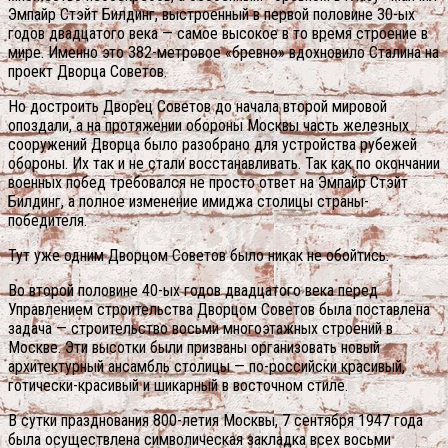
Эмпайр Стэйт Билдинг, выстроенный в первой половине 30-ых
годов двадцатого века — самое высокое в то время строение в
мире. Именно это 382-метровое «бревно» вдохновило Сталина на
проект Дворца Советов.
Но достроить Дворец Советов до начала второй мировой
опоздали, а на протяжении обороны Москвы часть железных
сооружений Дворца было разобрано для устройства рубежей
обороны. Их так и не стали восстанавливать. Так как по окончании
военных побед требовался не просто ответ на Эмпайр Стэйт
Билдинг, а полное изменение имиджа столицы страны-
победителя.
Тут уже одним Дворцом Советов было никак не обойтись.
Во второй половине 40-ых годов двадцатого века перед
Управлением строительства Дворцом Советов была поставлена
задача — строительство восьми многоэтажных строений в
Москве. Эти высотки были призваны организовать новый
архитектурный ансамбль столицы — по-российски красивый,
готически-красивый и шикарный в восточном стиле.
В сутки празднования 800-летия Москвы, 7 сентября 1947 года
была осуществлена символическая закладка всех восьми