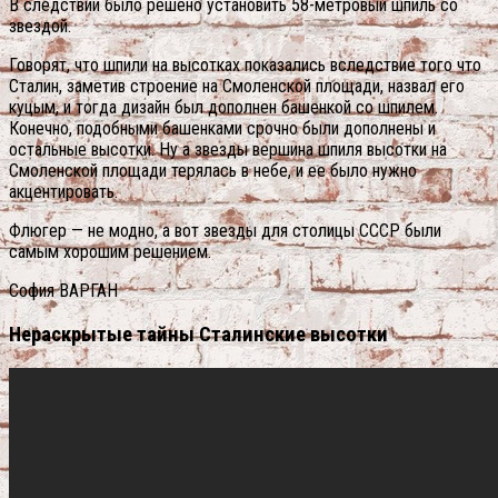
В следствии было решено установить 58-метровый шпиль со
звездой.
Говорят, что шпили на высотках показались вследствие того что
Сталин, заметив строение на Смоленской площади, назвал его
куцым, и тогда дизайн был дополнен башенкой со шпилем.
Конечно, подобными башенками срочно были дополнены и
остальные высотки. Ну а звезды вершина шпиля высотки на
Смоленской площади терялась в небе, и ее было нужно
акцентировать.
Флюгер — не модно, а вот звезды для столицы СССР были
самым хорошим решением.
София ВАРГАН
Нераскрытые тайны Сталинские высотки