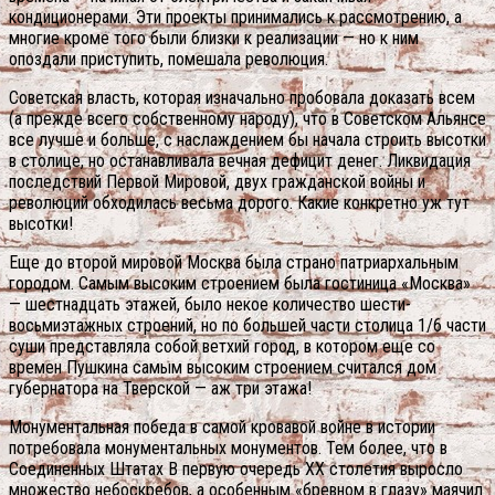
кондиционерами. Эти проекты принимались к рассмотрению, а
многие кроме того были близки к реализации — но к ним
опоздали приступить, помешала революция.
Советская власть, которая изначально пробовала доказать всем
(а прежде всего собственному народу), что в Советском Альянсе
все лучше и больше, с наслаждением бы начала строить высотки
в столице, но останавливала вечная дефицит денег. Ликвидация
последствий Первой Мировой, двух гражданской войны и
революций обходилась весьма дорого. Какие конкретно уж тут
высотки!
Еще до второй мировой Москва была страно патриархальным
городом. Самым высоким строением была гостиница «Москва»
— шестнадцать этажей, было некое количество шести-
восьмиэтажных строений, но по большей части столица 1/6 части
суши представляла собой ветхий город, в котором еще со
времен Пушкина самым высоким строением считался дом
губернатора на Тверской — аж три этажа!
Монументальная победа в самой кровавой войне в истории
потребовала монументальных монументов. Тем более, что в
Соединенных Штатах В первую очередь ХХ столетия выросло
множество небоскребов, а особенным «бревном в глазу» маячил