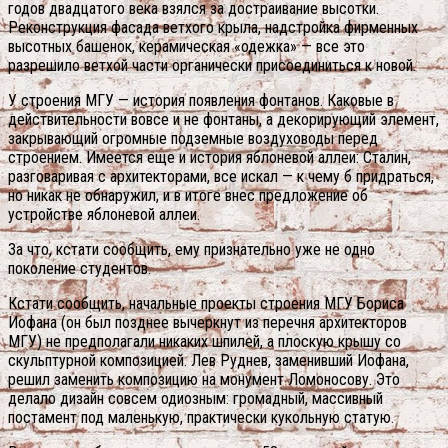
годов двадцатого века взялся за достраивание высотки.
Реконструкция фасада ветхого крыла, надстройка фирменных
высотных башенок, керамическая «одежка» — все это
разрешило ветхой части органически присоединиться к новой.
У строения МГУ — история появления фонтанов. Каковые в
действительности вовсе и не фонтаны, а декорирующий элемент,
закрывающий огромные подземные воздуховоды перед
строением. Имеется еще и история яблоневой аллеи: Сталин,
разговаривая с архитекторами, все искал — к чему б придраться,
но никак не обнаружил, и в итоге внес предложение об
устройстве яблоневой аллеи.
За что, кстати сообщить, ему признательно уже не одно
поколение студентов.
Кстати сообщить, начальные проекты строения МГУ Бориса
Иофана (он был позднее вычеркнут из перечня архитекторов
МГУ) не предполагали никаких шпилей, а плоскую крышу со
скульптурной композицией. Лев Руднев, заменивший Иофана,
решил заменить композицию на монумент Ломоносову. Это
делало дизайн совсем одиозным: громадный, массивный
постамент под маленькую, практически кукольную статую.