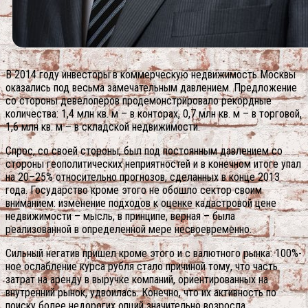
В 2014 году инвесторы в коммерческую недвижимость Москвы
оказались под весьма замечательным давлением. Предложение
со стороны девелоперов продемонстрировало рекордные
количества: 1,4 млн кв. м – в конторах, 0,7 млн кв. м – в торговой,
1,6 млн кв. м – в складской недвижимости.
Спрос, со своей стороны, был под постоянным давлением со
стороны геополитических неприятностей и в конечном итоге упал
на 20–25% относительно прогнозов, сделанных в конце 2013
года. Государство кроме этого не обошло сектор своим
вниманием: изменение подходов к оценке кадастровой цене
недвижимости – мысль, в принципе, верная – была
реализованной в определенной мере несвоевременно.
Сильный негатив пришел кроме этого и с валютного рынка: 100%-
ное ослабление курса рубля стало причиной тому, что часть
затрат на аренду в выручке компаний, ориентированных на
внутренний рынок, удвоилась. Конечно, что их активность по
поиску более недорогих опций значительно возросла.