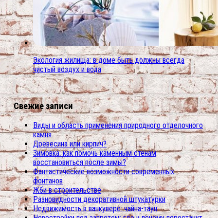
Экология жилища: в доме быть должны всегда
чистый воздух и вода
Свежие записи
Виды и область применения природного отделочного
камня
Древесина или кирпич?
Зимовка: как помочь каменным стенам
восстановиться после зимы?
Фантастические возможности современных
фонтанов
Жби в строительстве
Разновидности декоративной штукатурки
Недвижимость в ванкувере: чайна-таун
Новостройки под запретом: где и почему перестанут