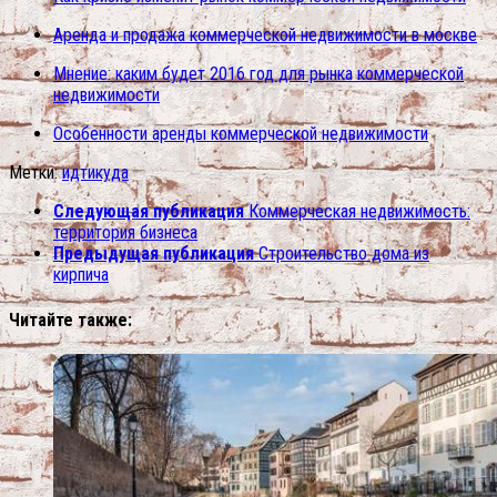
Аренда и продажа коммерческой недвижимости в москве
Мнение: каким будет 2016 год для рынка коммерческой
недвижимости
Особенности аренды коммерческой недвижимости
Метки:
идти
куда
Следующая публикация
Коммерческая недвижимость:
территория бизнеса
Предыдущая публикация
Строительство дома из
кирпича
Читайте также: