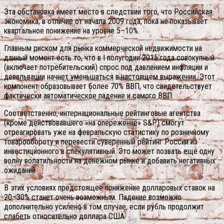
Эта обстановка имеет место в следствии того, что Российская
экономика, в отличие от начала 2009 года, пока не показывает
квартальное понижение на уровне 5–10%.
Главным риском для рынка коммерческой недвижимости на
данный момент есть то, что в I полугодии 2015 года совокупный
(включает потребительский) спрос под давлением инфляции и
девальвации начнет уменьшаться в настоящем выражении. Этот
компонент образовывает более 70% ВВП, что свидетельствует
фактически автоматическое падение и самого ВВП.
Соответственно, интернациональные рейтинговые агентства
(кроме действовавшего «на опережение» S&P) смогут
отреагировать уже на февральскую статистику по розничному
товарообороту и перевести суверенный рейтинг России из
инвестиционного в спекулятивный. Это может позвать еще одну
волну волатильности на денежном рынке и добавить негативных
ожиданий.
В этих условиях предстоящее понижение долларовых ставок на
20–30% станет очень возможным. Падение возможно
дополнительно усилено в том случае, если рубль продолжит
слабеть относительно доллара США.