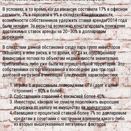
В условиях, в то время, когда вакансия составила 17% в офисном
сегменте, 7% в торговой и 9% в складской недвижимости,
возможности собственников удержать ставки аренды 2014 года
были низкими. За весь год возможно констатировать понижение
достижимых ставок аренды на 20–30% в долларовом
выражении.
В следствии данной обстановке сходу пара групп инвесторов
оказались в зоне риска, в то время, когда их операционные
финансовые потоки по объектам недвижимости значительно
приблизились либо уже были на отрицательной территории. Это
собственники со организованной в последние два-три года
долговой нагрузкой и имеющие следующие характеристики:
Игроки с агрессивным левериджем: LTV (долг к цене
строения) – 80% и более;
Собственники строений с вакансией более 40%;
Инвесторы, каковые не сумели переложить выросшие
издержки по налогу на имущество на арендаторов;
Заемщики с процентной ставкой более 7% по долларовым
кредитам в сочетании с частичным влиянием какого-либо
из вторых вышеуказанных негативных факторов.