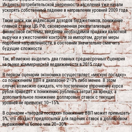
Индексы потребительской уверенности населения уже начали
ускорять собственный падение в направлении уровней 2009 года.
Такие шаги, как индексация доходов бюджетников, понижение
главной ставки ЦБ РФ, своевременная рекапитализация
финансовой системы, введение необходимой продажи валютной
выручки и ужесточение контроля за импортом, другие меры
подобной направленности, в состоянии значительно смягчить
будущие сложности.
Так, возможно выделить два главных среднесрочных сценария
на рынке коммерческой недвижимости в 2015 году.
В первом сценарии экономика осуществляет «мягкую посадку»
со понижением ВВП в диапазоне 2–3% либо менее. В этом
случае возможно ожидать, что постепенное упрочнение курса
рубля приведет к понижению рублевых затрат на аренду, а
дополнительное понижение долларовых ставок с текущих
уровней не превысит 10–15%.
В сценарии «твёрдой посадки» понижение ВВП может превышать
5%, что создаст предпосылки для падения ставок в долларовом
выражении на более чем 20–30%.