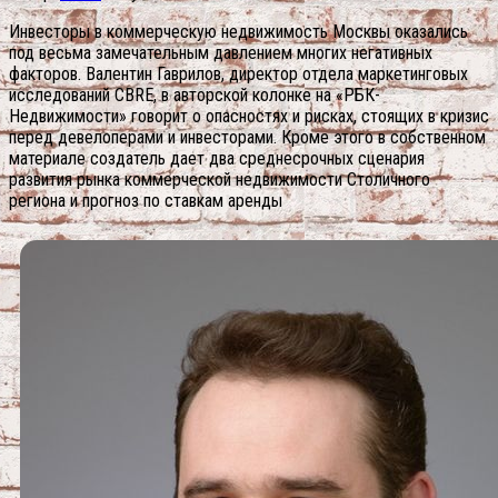
Инвесторы в коммерческую недвижимость Москвы оказались
под весьма замечательным давлением многих негативных
факторов. Валентин Гаврилов, директор отдела маркетинговых
исследований CBRE, в авторской колонке на «РБК-
Недвижимости» говорит о опасностях и рисках, стоящих в кризис
перед девелоперами и инвесторами. Кроме этого в собственном
материале создатель дает два среднесрочных сценария
развития рынка коммерческой недвижимости Столичного
региона и прогноз по ставкам аренды