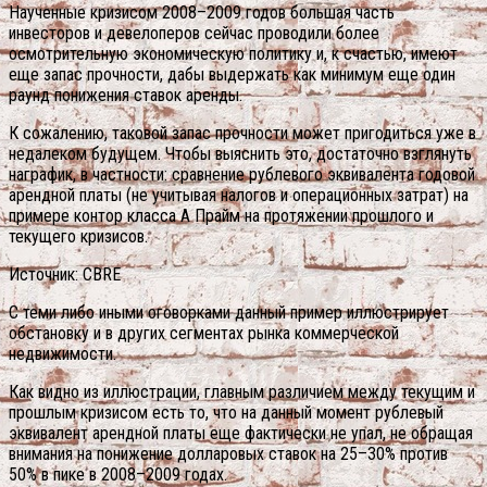
Наученные кризисом 2008–2009 годов большая часть
инвесторов и девелоперов сейчас проводили более
осмотрительную экономическую политику и, к счастью, имеют
еще запас прочности, дабы выдержать как минимум еще один
раунд понижения ставок аренды.
К сожалению, таковой запас прочности может пригодиться уже в
недалеком будущем. Чтобы выяснить это, достаточно взглянуть
награфик, в частности: сравнение рублевого эквивалента годовой
арендной платы (не учитывая налогов и операционных затрат) на
примере контор класса А Прайм на протяжении прошлого и
текущего кризисов.
Источник: CBRE
С теми либо иными оговорками данный пример иллюстрирует
обстановку и в других сегментах рынка коммерческой
недвижимости.
Как видно из иллюстрации, главным различием между текущим и
прошлым кризисом есть то, что на данный момент рублевый
эквивалент арендной платы еще фактически не упал, не обращая
внимания на понижение долларовых ставок на 25–30% против
50% в пике в 2008–2009 годах.