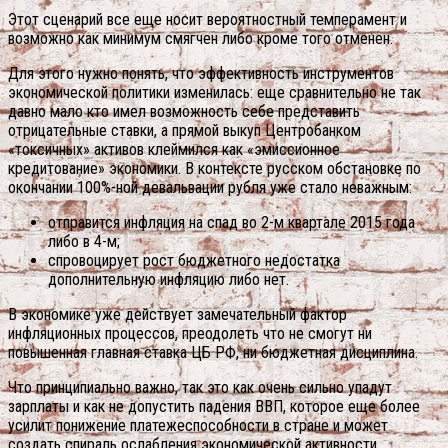
Этот сценарий все еще носит вероятностный темперамент и
возможно как минимум смягчен либо кроме того отменен.
Для этого нужно понять, что эффективность инструментов
экономической политики изменилась: еще сравнительно не так
давно мало кто имел возможность себе представить
отрицательные ставки, а прямой выкуп Центробанком
«токсичных» активов клеймился как «эмиссионное
кредитование» экономики. В контексте русском обстановке по
окончании 100%-ной девальвации рубля уже стало неважным:
отправится инфляция на спад во 2-м квартале 2015 года
либо в 4-м;
спровоцирует рост бюджетного недостатка
дополнительную инфляцию либо нет.
В экономике уже действует замечательный фактор
инфляционных процессов, преодолеть что не смогут ни
повышенная главная ставка ЦБ РФ, ни бюджетная дисциплина.
Что принципиально важно, так это как очень сильно упадут
зарплаты и как не допустить падения ВВП, которое еще более
усилит понижение платежеспособности в стране и может
создать спираль ослабления экономической активности.