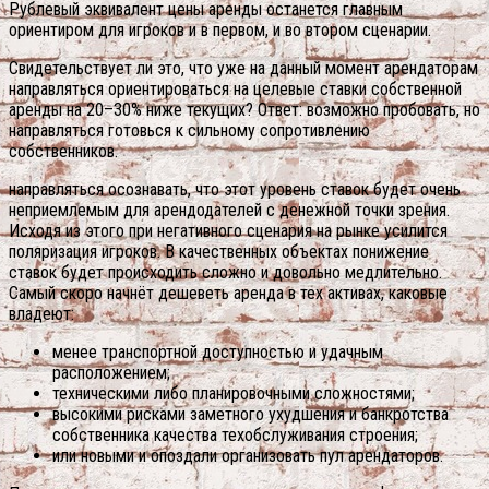
Рублевый эквивалент цены аренды останется главным
ориентиром для игроков и в первом, и во втором сценарии.
Свидетельствует ли это, что уже на данный момент арендаторам
направляться ориентироваться на целевые ставки собственной
аренды на 20–30% ниже текущих? Ответ: возможно пробовать, но
направляться готовься к сильному сопротивлению
собственников.
направляться осознавать, что этот уровень ставок будет очень
неприемлемым для арендодателей с денежной точки зрения.
Исходя из этого при негативного сценария на рынке усилится
поляризация игроков. В качественных объектах понижение
ставок будет происходить сложно и довольно медлительно.
Самый скоро начнёт дешеветь аренда в тех активах, каковые
владеют:
менее транспортной доступностью и удачным
расположением;
техническими либо планировочными сложностями;
высокими рисками заметного ухудшения и банкротства
собственника качества техобслуживания строения;
или новыми и опоздали организовать пул арендаторов.