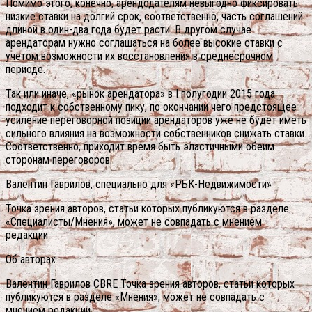
Помимо этого, конечно, арендодателям невыгодно фиксировать
низкие ставки на долгий срок, соответственно, часть соглашений
длиной в один-два года будет расти. В другом случае
арендаторам нужно соглашаться на более высокие ставки с
учетом возможности их восстановления в среднесрочном
периоде.
Так или иначе, «рынок арендатора» в I полугодии 2015 года
подходит к собственному пику, по окончании чего предстоящее
усиление переговорной позиции арендаторов уже не будет иметь
сильного влияния на возможности собственников снижать ставки.
Соответственно, приходит время быть эластичными обеим
сторонам переговоров.
Валентин Гаврилов, специально для «РБК-Недвижимости»
Точка зрения авторов, статьи которых публикуются в разделе
«Специалисты/Мнения», может не совпадать с мнением
редакции
Об авторах
Валентин Гаврилов CBRE Точка зрения авторов, статьи которых
публикуются в разделе «Мнения», может не совпадать с
мнением редакции.