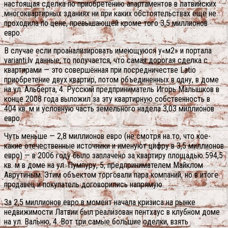
настоящая сделка по приобретению апартаментов в латвийских
многоквартирных зданиях ни при каких обстоятельствах еще не
проходила по цене, превышающей кроме того 3,5 миллионов
евро.
В случае если проанализировать имеющуюся у«м2» и портала
varianti.lv данные, то получается, что самая дорогая сделка с
квартирами — это совершённая при посредничестве Latio
приобретение двух квартир, потом объединенных в одну, в доме
на ул. Альберта, 4. Русский предприниматель Игорь Малышков в
конце 2008 года выложил за эту квартирную собственность в
404 кв. м и условную часть земельного надела 3,03 миллионов
евро.
Чуть меньше — 2,8 миллионов евро (не смотря на то, что кое-
какие отечественные источники и именуют цифру в 3,5 миллионов
евро) — в 2006 году было заплачено за квартиру площадью 594,5
кв. м в доме на ул. Пумпуру, 5, предпринимателем Майклом
Аврутиным. Этим объектом торговали пара компаний, но в итоге
продавец и покупатель договорились напрямую.
За 2,5 миллионов евро в момент начала кризиса на рынке
недвижимости Латвии был реализован пентхаус в клубном доме
на ул. Вальню, 4. Вот три самые большие сделки, взять