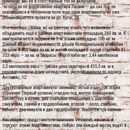
компаний, мы ее в собственный топ не включаем.
Четвертая по дороговизне квартира Латвии — до сих пор не
оказавшаяся в публичном поле еще одни апартаменты из уже
упоминавшегося проекта на ул. Кугю, 26.
Это пентхаус (300кв. м) на шестом этаже, что возможно
объединить еще с одними апартаментами площадью 260 кв. м. К
ним прилагается терраса на 5-м этаже площадью 150 кв. м.
Данный объект недвижимости дешёв потенциальным клиентам
по цене 4 000 евро за кв. м жилой площади с серой отделкой и1
333 евро — за кв. м террасы. Итого набегает 2,44 миллионов
евро.
2,2 миллионов евро — такова цена квартиры в 455,5 кв. м в
реновированном доме югендстиля, расположенном по адресу
Антонияс, 12.
Двухуровневые апартаменты занимают пятый и шестой этажи
строения. Первый уровень отведен под жилую помещение,
библиотеку и кухню, две спальные помещения с широкими
санузлами, сауной и гардеробными, второй — холл, спальню,
кабинет, два снаузла и две гардеробные. Имеются три камина.
Как уверяют представители компании Vestabalt, каковые и
торгуют этими апартаментами, сейчас они каждый месяц водят в