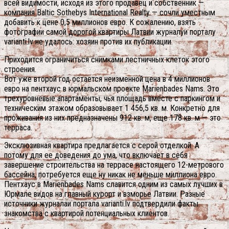
всей видимости, исходя из этого продавец и собственник —
компания Baltic Sothebys International Realty — сочли уместным
добавить к цене 0,5 миллионов евро. К сожалению, взять
фотографии самой дорогой квартиры Латвии журналуи порталу
varianti.lv не удалось: хозяин против их публикации.
Приходится ограничиться снимками лестничных клеток этого
строения.
Вот уже второй год остается неизменной цена в 4 миллионов
евро на пентхаус в юрмальском проекте Marienbades Nams. Это
трехуровневые апартаменты, чья площадь вместе с паркингом и
техническим этажом образовывает 1 456,5 кв. м. Конкретно для
проживания из них предназначены 912 кв. м, еще 178 кв. м — это
терраса.
Эксклюзивная квартира предлагается с серой отделкой. А
потому для ее доведения до ума, что включает в себя
завершение строительства на террасе настоящего 12-метрового
бассейна, потребуется еще ну никак не меньше миллиона евро.
Пентхаус в Marienbades Nams славится одним из самых лучших в
Юрмале видов на главный курорт и взморье Латвии. Разные
источники журналаи портала varianti.lv подтвердили факты
знакомства с квартирой потенциальных клиентов.