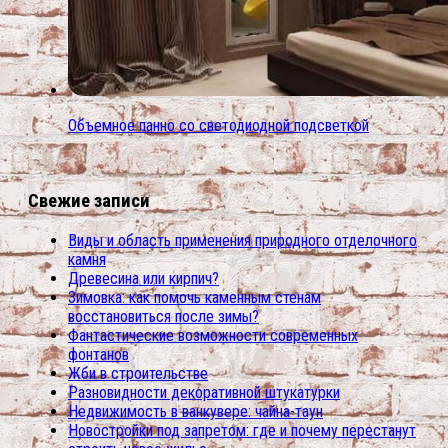
Объемное панно со светодиодной подсветкой
Свежие записи
Виды и область применения природного отделочного
камня
Древесина или кирпич?
Зимовка: как помочь каменным стенам
восстановиться после зимы?
Фантастические возможности современных
фонтанов
Жби в строительстве
Разновидности декоративной штукатурки
Недвижимость в ванкувере: чайна-таун
Новостройки под запретом: где и почему перестанут