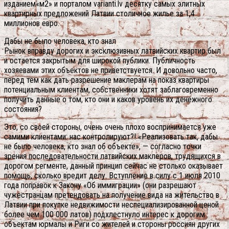
изданием«м2» и порталом varianti.lv десятку самых элитных
квартирных предложений Латвии столичное жилье за 1,4
миллионов евро.
Дабы не было человека, кто знал
Рынок вправду дорогих и эксклюзивных латвийских квартир был
и остается закрытым для широкой публики. Публичность
хозяевами этих объектов не приветствуется. И довольно часто,
перед тем как дать разрешение маклерам на показ квартиры
потенциальным клиентам, собственники хотят заблаговременно
получить данные о том, кто они и каков уровень их денежного
состояния?
Это, со своей стороны, очень очень плохо воспринимается уже
самими клиентами: нас контролируют?! «Реализовать так, дабы
не было человека, кто знал об объекте», — согласно точки
зрения последовательности латвийских маклеров, трудящихся в
дорогом сегменте, данный принцип сейчас не столько оказывает
помощь, сколько вредит делу.
Вступление в силу с 1 июля 2010
года поправок к Закону «Об иммиграции» (они разрешают
чужестранцам претендовать на получение вида на жительство в
Латвии при покупке недвижимости неспециализированной ценой
более чем 100 000 латов) подхлестнуло интерес к дорогим
объектам юрмалы и Риги со жителей и стороны россиян других