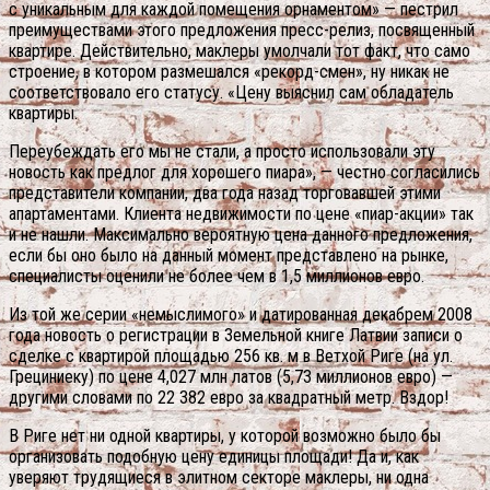
с уникальным для каждой помещения орнаментом» — пестрил
преимуществами этого предложения пресс-релиз, посвященный
квартире. Действительно, маклеры умолчали тот факт, что само
строение, в котором размешался «рекорд-смен», ну никак не
соответствовало его статусу. «Цену выяснил сам обладатель
квартиры.
Переубеждать его мы не стали, а просто использовали эту
новость как предлог для хорошего пиара», — честно согласились
представители компании, два года назад торговавшей этими
апартаментами. Клиента недвижимости по цене «пиар-акции» так
и не нашли. Максимально вероятную цена данного предложения,
если бы оно было на данный момент представлено на рынке,
специалисты оценили не более чем в 1,5 миллионов евро.
Из той же серии «немыслимого» и датированная декабрем 2008
года новость о регистрации в Земельной книге Латвии записи о
сделке с квартирой площадью 256 кв. м в Ветхой Риге (на ул.
Грециниеку) по цене 4,027 млн латов (5,73 миллионов евро) —
другими словами по 22 382 евро за квадратный метр. Вздор!
В Риге нет ни одной квартиры, у которой возможно было бы
организовать подобную цену единицы площади! Да и, как
уверяют трудящиеся в элитном секторе маклеры, ни одна