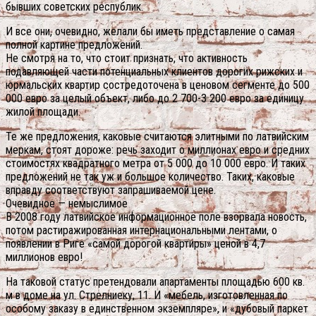
бывших советских республик.
И все они, очевидно, желали бы иметь представление о самая
полной картине предложений.
Не смотря на то, что стоит признать, что активность
подавляющей части потенциальных клиентов дорогих рижских и
юрмальских квартир состредоточена в ценовом сегменте до 500
000 евро за целый объект, либо до 2 700-3 200 евро за единицу
жилой площади.
Те же предложения, каковые считаются элитными по латвийским
меркам, стоят дороже: речь заходит о миллионах евро и средних
стоимостях квадратного метра от 5 000 до 10 000 евро. И таких
предложений не так уж и большое количество. Таких, каковые
вправду соответствуют запрашиваемой цене.
Очевидное — немыслимое
В 2008 году латвийское информационное поле взорвала новость,
потом растиражированная интернациональными лентами, о
появлении в Риге «самой дорогой квартиры» ценой в 4,7
миллионов евро!
На таковой статус претендовали апартаменты площадью 600 кв.
м в доме на ул. Стрелниеку, 11. И «мебель, изготовленная по
особому заказу в единственном экземпляре», и «дубовый паркет