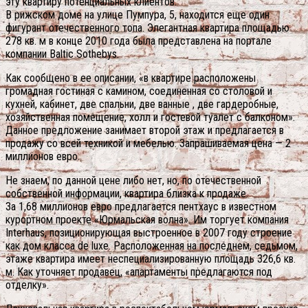
эту квартиру потенциальных клиентов.
В рижском доме на улице Пумпура, 5, находится еще один
фигурант отечественного топа. Элегантная квартира площадью
278 кв. м в конце 2010 года была представлена на портале
компании Baltic Sothebys.
Как сообщено в ее описании, «в квартире расположены
громадная гостиная с камином, соединенная со столовой и
кухней, кабинет, две спальни, две ванные , две гардеробные,
хозяйственная помещение, холл и гостевой туалет с балконом».
Данное предложение занимает второй этаж и предлагается в
продажу со всей техникой и мебелью. Запрашиваемая цена — 2
миллионов евро.
Не знаем, по данной цене либо нет, но, по отечественной
собственной информации, квартира близка к продаже.
За 1,68 миллионов евро предлагается пентхаус в известном
курортном проекте «Юрмальская волна». Им торгует компания
Interhaus, позиционирующая выстроенное в 2007 году строение
как дом класса de luxe. Расположенная на последнем, седьмом,
этаже квартира имеет неспециализированную площадь 326,6 кв.
м. Как уточняет продавец, «апартаменты предлагаются под
отделку».