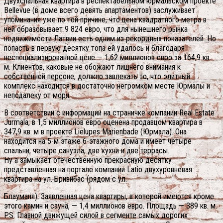
Двухспальная квартира в респектабельном юрмальском проекте
Bellevue (в доме всего девять апартаментов) заслуживает
упоминания уже по той причине, что цена квадратного метра в
ней образовывает 9 824 евро, что для нынешнего рынка
недвижимости Латвии есть одним из рекордных показателей. Но
попасть в первую десятку топа ей удалось и благодаря
неспециализированной цене — 1,62 миллионов евро за 164,9 кв.
м. Клиентов, каковые не обожают лишнего внимания к
собственной персоне, должно завлекать то, что элитный
комплекс находится в достаточно негромком месте Юрмалы и
неподалеку от моря.
В соответствии с информации на страничке компании Real Estate
Jurmala, в 1,5 миллионов евро оценена продавцом квартира в
347,9 кв. м в проекте Lielupes Marienbade (Юрмала). Она
находится на 5-м этаже 6-этажного дома и имеет четыре
спальни, четыре санузла, две кухни и две террасы.
Ну а замыкает отечественную прекрасную десятку
представленная на портале компании Latio двухуровневая
квартира на ул. Бривибас (рядом с ул.
Блауманя). Заявленная цена квартиры, в которой имеются кроме
этого камин и сауна, — 1,4 миллионов евро. Площадь — 389 кв. м.
P.S. Главной движущей силой в сегменте самых дорогих