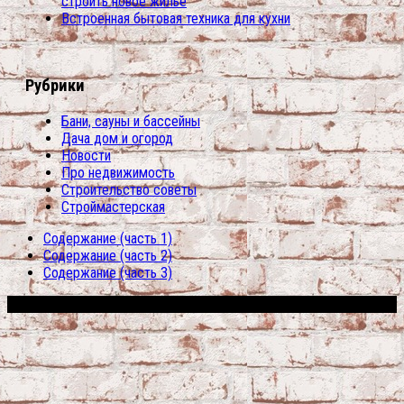
строить новое жилье
Встроенная бытовая техника для кухни
Рубрики
Бани, сауны и бассейны
Дача дом и огород
Новости
Про недвижимость
Строительство советы
Строймастерская
Содержание (часть 1)
Содержание (часть 2)
Содержание (часть 3)
Сфера строительства © 2026. Все права защищены.