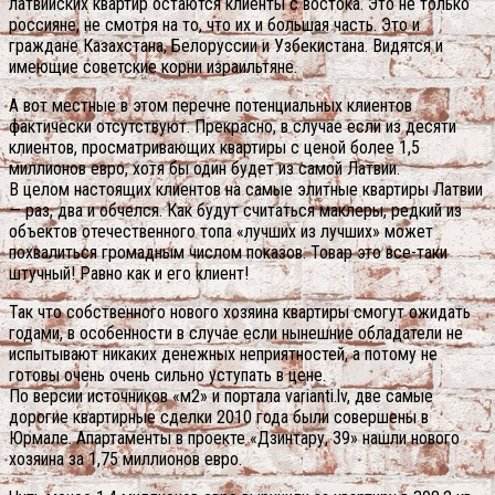
латвийских квартир остаются клиенты с востока. Это не только
россияне, не смотря на то, что их и большая часть. Это и
граждане Казахстана, Белоруссии и Узбекистана. Видятся и
имеющие советские корни израильтяне.
А вот местные в этом перечне потенциальных клиентов
фактически отсутствуют. Прекрасно, в случае если из десяти
клиентов, просматривающих квартиры с ценой более 1,5
миллионов евро, хотя бы один будет из самой Латвии.
В целом настоящих клиентов на самые элитные квартиры Латвии
— раз, два и обчелся. Как будут считаться маклеры, редкий из
объектов отечественного топа «лучших из лучших» может
похвалиться громадным числом показов. Товар это все-таки
штучный! Равно как и его клиент!
Так что собственного нового хозяина квартиры смогут ожидать
годами, в особенности в случае если нынешние обладатели не
испытывают никаких денежных неприятностей, а потому не
готовы очень очень сильно уступать в цене.
По версии источников «м2» и портала varianti.lv, две самые
дорогие квартирные сделки 2010 года были совершены в
Юрмале. Апартаменты в проекте «Дзинтару, 39» нашли нового
хозяина за 1,75 миллионов евро.