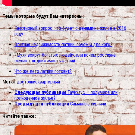
Темы которые будут Вам интересны:
Квартирный вопрос: что будет с ценами на жилье в 2016
году
Элитная недвижимость латвии: почем и для кого?
«Мухи вокруг богатых людей», или почем россияне
скупают недвижимость латвии
Что же лето латвии готовит?
Метки:
достояние
квартирный
Следующая публикация
Таунхаус — полумера или
полноценное жилье?
Предыдущая публикация
Саманные кирпичи
Читайте также: