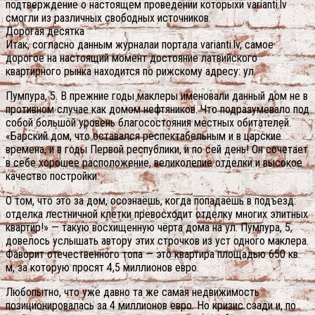
подтверждение о настоящем проведении которыхи varianti.lv
смогли из различных свободных источников.
Дорогая десятка
Итак, согласно данным журналаи портала varianti.lv, самое
дорогое на настоящий момент достояние латвийского
квартирного рынка находится по рижскому адресу: ул.
Пумпура, 5. В прежние годы маклеры именовали данный дом не в
противном случае как домом нефтяников. Что подразумевало под
собой большой уровень благосостояния местных обитателей.
«Барский дом, что оставался респектабельным и в царские
времена, и в годы Первой республики, и по сей день! Он сочетает
в себе хорошее расположение, великолепие отделки и высокое
качество постройки.
О том, что это за дом, осознаёшь, когда попадаешь в подъезд:
отделка лестничной клетки превосходит отделку многих элитных
квартир!» — такую восхищенную чёрта дома на ул. Пумпура, 5,
довелось услышать автору этих строчков из уст одного маклера.
Фаворит отечественного топа — это квартира площадью 650 кв.
м, за которую просят 4,5 миллионов евро.
Любопытно, что уже давно та же самая недвижимость
позиционировалась за 4 миллионов евро. Но кризис сзади и, по