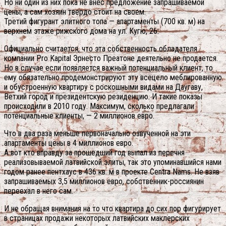
Но ни один из них пока не внес предложение запрашиваемой
цены, а сам хозяин твердо стоит на своем.
Третий фигурант элитного топа — апартаменты (700 кв. м) на
верхнем этаже рижского дома на ул. Кугю, 26.
Официально считается, что эта собственность обладателя
компании Pro Kapital Эрнесто Преатоне деятельно не продается.
Но в случае если появляется важный потенциальный клиент, то
ему обязательно продемонстрируют эту всецело меблированную
и обустроенную квартиру с роскошными видами на Даугаву,
Ветхий город и президентскую резиденцию. И такие показы
происходили в 2010 году. Максимум, сколько предлагали
потенциальные клиенты, — 2 миллионов евро.
Что в два раза меньше первоначально озвученной на эти
апартаменты цены в 4 миллионов евро.
А вот кто вправду за прошедший год выпал из перечня
реализовываемой латвийской элиты, так это упоминавшийся нами
годом ранее пентхаус в 436 кв. м в проекте Centra Nams. Не взяв
запрашиваемых 3,5 миллионов евро, собственник-россиянин
переехал в него сам.
И не обращая внимания на то что квартира до сих пор фигурирует
в страницах продажи некоторых латвийских маклерских