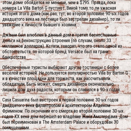
этом доме обойдется не меньше, чем в $795. Правда, пока
номера La Villa Barton G пустуют. Виной тому то ли ужасная
история этого дома (как раз, тут, во второй половине 90-ых годов
двадцатого века на лестнице был застрелян дизайнер), то ли
уважение к личности бывшего хозяина.
Джанни был влюблен в данный дом и тратил баснословные
деньги на реконструкцию строения (по слухам, около 33
миллионов долларов).
Кстати, говорят, что это стало одной из
обстоятельств, по которой бренд Versace был на грани
банкротства.
Обеспеченные туристы выбирают другие гостиницы с более
весёлой историей. Не пользуется популярностью Villa by Barton G
и в качестве площадки для торжеств, как рассчитывали
обладатели. Быть может, смерть дизайнера окончательно
лишила дом духа радости, которым он славился в 90-х годах.
Casa Casuarina был выстроен в первой половине 30-ых годов
двадцатого века филантропом и архитектором Алденом
Фрименом. По окончании его смерти во второй половине 30-ых
годов XX века дом перешел во владение Жака Амстердама. Дом
был переименован в The Amsterdam Palace и оборудован 30
помещениями.