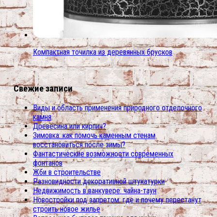
Компактная точилка из деревянных брусков
Свежие записи
Виды и область применения природного отделочного
камня
Древесина или кирпич?
Зимовка: как помочь каменным стенам
восстановиться после зимы?
Фантастические возможности современных
фонтанов
Жби в строительстве
Разновидности декоративной штукатурки
Недвижимость в ванкувере: чайна-таун
Новостройки под запретом: где и почему перестанут
строить новое жилье