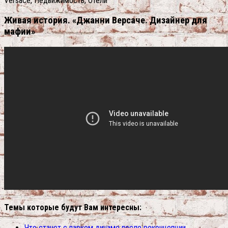
Versace, Недвижимость, Отели
Живая история. «Джанни Версаче. Дизайнер для
мафии»
Темы которые будут Вам интересны:
Что станет с парком динамо после реконцепции