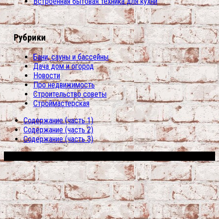
Встроенная бытовая техника для кухни
Рубрики
Бани, сауны и бассейны
Дача дом и огород
Новости
Про недвижимость
Строительство советы
Строймастерская
Содержание (часть 1)
Содержание (часть 2)
Содержание (часть 3)
Сфера строительства © 2026. Все права защищены.