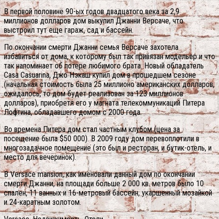
В первой половине 90-ых годов двадцатого века за 2,9
миллионов долларов дом выкупил Джанни Версаче, что
выстроил тут еще гараж, сад и бассейн.
По окончании смерти Джанни семья Версаче захотела
избавиться от дома, к которому был так привязан модельер и что
так напоминает об потере любимого брата. Новый обладатель
Casa Casuarina, Джо Нэкаш купил дом в прошедшем сезоне
(начальная стоимость была 25 миллионо американских долларов,
ожидалось, то дом будет реализован за 123 миллионов
долларов), приобретя его у магната телекоммуникаций Питера
Лофтина, обладавшего домом с 2000 года.
Во времена Питера дом стал частным клубом (цена за
посещение была $50 000). В 2009 году дом перевоплотили в
многозадачное помещение (это был и ресторан, и бутик-отель, и
место для вечеринок).
В Versace mansion, как именовали данный дом по окончании
смерти Джанни, на площади больше 2 000 кв. метров было 10
спален, 11 ванных и 16-метровый бассейн, укаршенный мозайкой
и 24-каратным золотом.