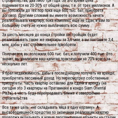
строительства, два либо три года. За это время цена
поднимается на 20-30% от общей цены, т.е. от трех миллионов. А
вы положили до тех пор пока еще 600 тыс. бат, приобретя
договор. Другими словами вы имеете возможность начать
реализовывать квартиру, пока комплекс еще не сдан, и вам по
большому счету не нужно выплачивать всю сумму.
За шесть месяцев до конца стройки застройщик будет
реализовывать такие же квартиры за 3,6 млн, а вы поставите 3,4
млн, дабы у вас стремительнее приобрели.
Получается, вы положили 600 тыс. бат, и получили 400 тыс. Это
значит, вы увеличили ваш капитал практически на 70% всего за
несколько лет.
Я брал недвижимость, дабы в последующем получать на аренде,
приобретать пассивный доход. Но пересмотрел собственные
приоритеты. Часть квартир оставляю для сдачи в аренду (на
сегодня это 3 квартиры на Пратамнаке в кондо Siam Oriental
Plaza), а часть буду перепродавать ближе к завершению
строительства.
Все та же цель: «не складывать яйца в одну корзину». А
высвободившиеся средства по окончании реализации квартир
продолжу вкладывать в новые перспективные объекты на стадии