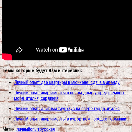
Темы которые будут Вам интересны:
Личный опыт: две квартиры в мюнхене. сдача в аренду
Личный опыт: апартаменты в новом доме у средиземного
моря. италия, сардиния
Личный опыт: элитный таунхаус на озере гарда. италия
Личный опыт: апартаменты в курортном городке германии
Метки:
личный
опыт
русская