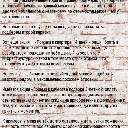
того при демпинге инвесторы все равно побеждают, приобретая
хорошую прибыль. на данный момент у нас в базе полтора
десятка комплексов с квартирами по стоимостям ниже, чем у
застройщиков.
Но кроме того в случае если ни один не понравится, мы
подберем второй вариант.
Вот еще акция – «Поживи в квартире 14 дней и реши , брать в
этом комплексе либо нет». Здорово оказывает помощь
разобраться, подходит ли тебе данный курорт, что с
инфраструктурой, какой в том месте стиль отдыха. Это
относится к уже готовым комплексам.
Но если вы выбираете строящийся дом, можем подобрать
квартиру рядом, в максимально похожем строении.
Имеется акция «Возьми в качестве подарка 3-летнюю оплату
коммунальных платежей за квартиру», к праздникам дарим
отечественным клиентам скидки на приобретение в дополнение к
тем, что сможем «отжать» у застройщика, да и много других
приятных моментов.
К примеру, у меня не так долго осталось ждать сутки рождения,
и в честь этого на все варианты сделок по зарубежной квоте в