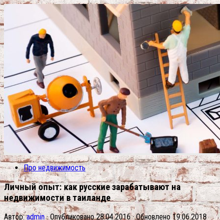
Про недвижимость
Личный опыт: как русские зарабатывают на
недвижимости в таиланде
Автор:
admin
· Опубликовано
28.04.2016
· Обновлено
19.06.2018