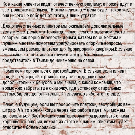
Кое-какие клиенты видят отечественную рекламу, а позже идут к
застройщику напрямую. В этом ненужно – цена будет такой же,
они ничего не победят от этого, а лишь утратят.
Для отечественных клиентов мы оказываем дополнительные
услуги – встречаем в Таиланде, помогаем с открытием счета,
говорим, как верно перевести деньги, катаем по объектам и
лучшим местам, помогаем урегулировать спорные вопросы,
уменьшаем размер платежа для бронирования квартиры.В случае
если какая-то обстановка случится, отечественный
представитель в Таиланде неизменно на связи.
Помогаем торговаться с застройщиком. В случае если клиент
придет с улицы, застройщик ему не предложит сам
дополнительных бонусов, а мы знаем, с какой компании, что
возможно забрать: где скидочку, где установку стиральных
автомобилей , дополнительный телевизор либо что-то еще.
Плюс, в будущем, если вы просрочите платежи, застройщик вам
штраф. А в то время, когда через нас работа идет, мы можем
договориться. Застройщик заинтересован поддерживать с нами
хорошие отношения, исходя из этого и к нашим клиентам будет
относиться более лояльно.