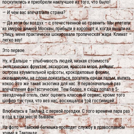
поскупились и приобрели наилучшее из того, что было!
— И чем вас впечатлила страна?
— Да хотя бы воздух – с отечественной не сравнить. Мы улетали
из хмурой зимней Москвы, прибыли в аэропорт и, когда вышли на
улицу, меня практически шокировала тропическая жара. Климат –
легко вау!
Это первое.
Ну, и дальше – улыбчивость людей, низкая стоимость
экзотических фруктов, экскурсии, красота моря, дайвинг,
острова изумительной красоты, крокодиловые фермы,
океанариумы, на слоне покататься, погулять среди пальм, выпить
кокос Это же такая экзотика для нас. В первоначальный раз
впечатления фантастические. Тем более, я сходу попал в 5-
звездочный отель, смог оценить классный сервис, кроме того
шофер тук-тука, что вез нас, восхищался той гостиницей.
Влюбились в Таиланд с первой поездки. С того времени пара раз
в год в том месте бываем.
На фото — тайский батюшка проходит службу в православном
храме в Таиланде