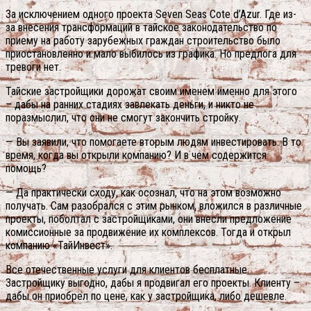
За исключением одного проекта Seven Seas Cote d’Azur. Где из-
за внесения трансформаций в тайское законодательство по
приему на работу зарубежных граждан строительство было
приостановленно и мало выбилось из графика. Но предлога для
тревоги нет.
Тайские застройщики дорожат своим именем именно для этого
– дабы на ранних стадиях завлекать деньги, и никто не
поразмыслил, что они не смогут закончить стройку.
— Вы заявили, что помогаете вторым людям инвестировать. В то
время, когда вы открыли компанию? И в чем содержится
помощь?
— Да практически сходу, как осознал, что на этом возможно
получать. Сам разобрался с этим рынком, вложился в различные
проекты, поболтал с застройщиками, они внесли предложение
комиссионные за продвижение их комплексов. Тогда и открыл
компанию «ТайИнвест».
Все отечественные услуги для клиентов бесплатные.
Застройщику выгодно, дабы я продвигал его проекты. Клиенту –
дабы он приобрел по цене, как у застройщика, либо дешевле.