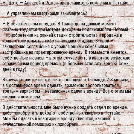
На фото — Алексей и Роман, представитель компании в Паттайе
— А управлением квартирами занимаетесь?
— В обязательном порядке. В Таиланде на данный момент
реально трудятся три метода дохода на недвижимости. Первый
– приобретение на ранней стадии строительства и продажа в
конце строительства либо на поздних стадиях. Второй –
заключение соглашения с управляющими компаниями
застройщика на гарантированную аренду. В том месте имеется
собственные нюансы – в этом случае жить в квартире возможно
ограниченный период времени (в большинстве случаев 2-3 семь
дней в году).
В случае если же вы желаете проводить в Таиланде 2-3 месяца,
а в оставшееся время сдавать, возможно воспользоваться
третьим вариантом – независимая сдача в аренду. Вот с этим мы
именно и помогаем.
В действительности, мне было нужно создать отдел по аренде,
дабы приобретать доход от собственных квартир в Паттайе.
Можем сдавать в квартиры и аренду клиентов, каковые с
отечественной помощью их приобрели.