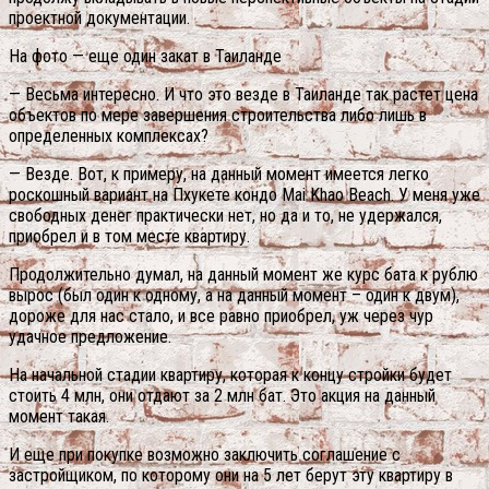
проектной документации.
На фото — еще один закат в Таиланде
— Весьма интересно. И что это везде в Таиланде так растет цена
объектов по мере завершения строительства либо лишь в
определенных комплексах?
— Везде. Вот, к примеру, на данный момент имеется легко
роскошный вариант на Пхукете кондо Mai Khao Beach. У меня уже
свободных денег практически нет, но да и то, не удержался,
приобрел и в том месте квартиру.
Продолжительно думал, на данный момент же курс бата к рублю
вырос (был один к одному, а на данный момент – один к двум),
дороже для нас стало, и все равно приобрел, уж через чур
удачное предложение.
На начальной стадии квартиру, которая к концу стройки будет
стоить 4 млн, они отдают за 2 млн бат. Это акция на данный
момент такая.
И еще при покупке возможно заключить соглашение с
застройщиком, по которому они на 5 лет берут эту квартиру в