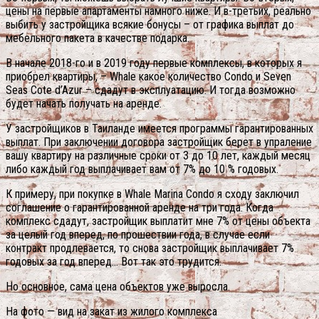
цены на первые апартаменты намного ниже. И в-третьих, реально
выбить у застройщика всякие бонусы – от графика выплат до
мебельного пакета в качестве подарка.
В начале 2018-го и в 2019 году первые комплексы, в которых я
приобрел квартиры, – Whale какое количество Condo и Seven
Seas Cote d’Azur – сдадут в эксплуатацию. И тогда возможно
будет начать получать на аренде.
У застройщиков в Таиланде имеется программы гарантированных
выплат. При заключении договора застройщик берет в упраление
вашу квартиру на различные сроки от 3 до 10 лет, каждый месяц
либо каждый год выплачивает вам от 7% до 10 % годовых.
К примеру, при покупке в Whale Marina Condo я сходу заключил
соглашение о гарантированной аренде на три года. Когда
комплекс сдадут, застройщик выплатит мне 7% от цены объекта
за целый год вперед, по прошествии года, в случае если
контракт продлевается, то снова застройщик выплачивает 7%
годовых за год вперед… Вот так это трудится.
Но основное, сама цена объектов уже выросла.
На фото — вид на закат из жилого комплекса