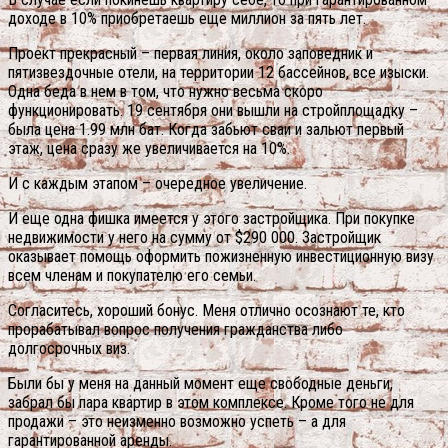
доходе в 10% приобретаешь еще миллион за пять лет.
Проект прекрасный – первая линия, около заповедник и
пятизвездочные отели, на территории 12 бассейнов, все изыски.
Одна беда в нем в том, что нужно весьма скоро
функционировать. 19 сентября они вышли на стройплощадку –
была цена 1.99 млн бат. Когда забьют сваи и зальют первый
этаж, цена сразу же увеличивается на 10%.
И с каждым этапом – очередное увеличение.
И еще одна фишка имеется у этого застройщика. При покупке
недвижимости у него на сумму от $290 000. Застройщик
оказывает помощь оформить пожизненную инвестиционную визу
всем членам и покупателю его семьи.
Согласитесь, хороший бонус. Меня отлично осознают те, кто
прорабатывал вопрос получения гражданства либо
долгосрочных виз.
Были бы у меня на данный момент еще свободные деньги,
забрал бы пара квартир в этом комплексе. Кроме того не для
продажи – это неизменно возможно успеть – а для
гарантированной аренды.