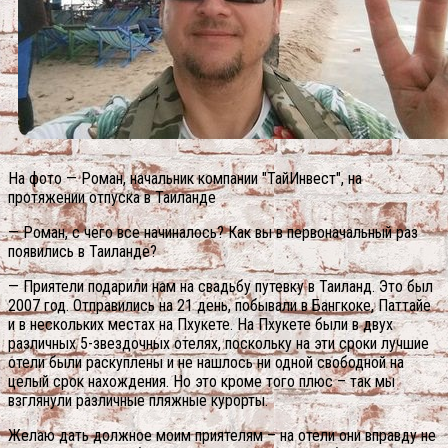
На фото — Роман, начальник компании "ТайИнвест", на
протяжении отпуска в Таиланде
— Роман, с чего все начиналось? Как вы в первоначальный раз
появились в Таиланде?
— Приятели подарили нам на свадьбу путевку в Таиланд. Это был
2007 год. Отправились на 21 день, побывали в Бангкоке, Паттайе
и в нескольких местах на Пхукете. На Пхукете были в двух
различных 5-звездочных отелях, поскольку на эти сроки лучшие
отели были раскуплены и не нашлось ни одной свободной на
целый срок нахождения.
Но это кроме того плюс – так мы
взглянули различные пляжные курорты.
Желаю дать должное моим приятелям – на отели они вправду не