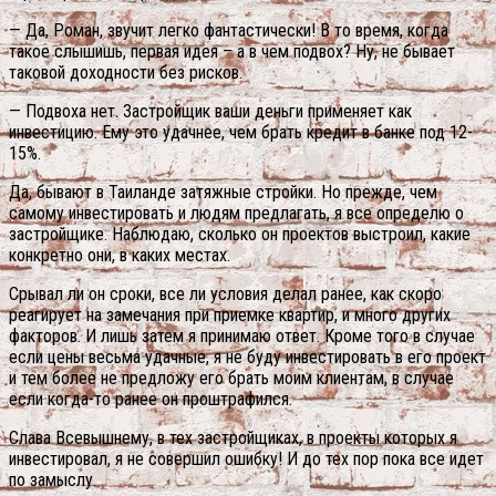
— Да, Роман, звучит легко фантастически! В то время, когда
такое слышишь, первая идея – а в чем подвох? Ну, не бывает
таковой доходности без рисков.
— Подвоха нет. Застройщик ваши деньги применяет как
инвестицию. Ему это удачнее, чем брать кредит в банке под 12-
15%.
Да, бывают в Таиланде затяжные стройки. Но прежде, чем
самому инвестировать и людям предлагать, я все определю о
застройщике. Наблюдаю, сколько он проектов выстроил, какие
конкретно они, в каких местах.
Срывал ли он сроки, все ли условия делал ранее, как скоро
реагирует на замечания при приемке квартир, и много других
факторов. И лишь затем я принимаю ответ. Кроме того в случае
если цены весьма удачные, я не буду инвестировать в его проект
и тем более не предложу его брать моим клиентам, в случае
если когда-то ранее он проштрафился.
Слава Всевышнему, в тех застройщиках, в проекты которых я
инвестировал, я не совершил ошибку! И до тех пор пока все идет
по замыслу.