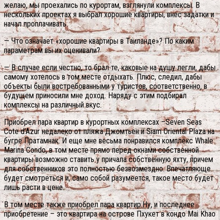
желаю, мы проехались по курортам, взглянули комплексы. В
нескольких проектах я выбрал хорошие квартиры, внес задатки и
начал проплачивать.
— Что означает «хорошие квартиры в Таиланде»? По каким
параметрам вы их оценивали?
— В случае если честно, то брал те, каковые на душу легли, дабы
самому хотелось в том месте отдыхать. Плюс, следил, дабы
объекты были востребованными у туристов, соответственно, в
будущем приносили мне доход. Наряду с этим подбирал
комплексы на различный вкус.
Приобрел пара квартир в курортных комплексах –Seven Seas
Cote d’Azur недалеко от пляжа Джомтьен и Siam Oriental Plaza на
бугре Пратамнак. И еще мне весьма понравился комплекс Whale
Marina Condo, в том месте прямо перед окнами собственной
квартиры возможно ставить у причала собственную яхту, причем
для собственников это полностью безвозмездно. Впечатляюще
будет смотреться и, само собой разумеется, такое место будет
лишь расти в цене.
В том месте также приобрел пара квартир.Ну, и последнее
приобретение – это квартира на острове Пхукет в кондо Mai Khao