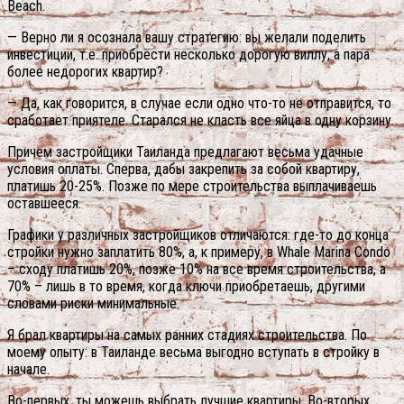
Beach.
— Верно ли я осознала вашу стратегию: вы желали поделить
инвестиции, т.е. приобрести несколько дорогую виллу, а пара
более недорогих квартир?
— Да, как говорится, в случае если одно что-то не отправится, то
сработает приятеле. Старался не класть все яйца в одну корзину.
Причем застройщики Таиланда предлагают весьма удачные
условия оплаты. Сперва, дабы закрепить за собой квартиру,
платишь 20-25%. Позже по мере строительства выплачиваешь
оставшееся.
Графики у различных застройщиков отличаются: где-то до конца
стройки нужно заплатить 80%, а, к примеру, в Whale Marina Condo
– сходу платишь 20%, позже 10% на все время строительства, а
70% – лишь в то время, когда ключи приобретаешь, другими
словами риски минимальные.
Я брал квартиры на самых ранних стадиях строительства. По
моему опыту: в Таиланде весьма выгодно вступать в стройку в
начале.
Во-первых, ты можешь выбрать лучшие квартиры. Во-вторых,