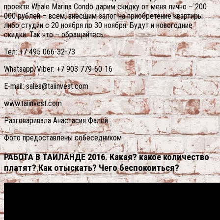
проекте Whale Marina Condo дарим скидку от меня лично – 200
000 рублей – всем, внесшим залог на приобретение квартиры
либо студии с 20 ноября по 30 ноября. Будут и новогодние
скидки. Так что – обращайтесь.
Тел: +7 495 066-32-73
Whatsapp/Viber: +7 903 779-60-16
E-mail: sales@taiinvest.com
www.taiinvest.com
Разговаривала Анастасия Фалей
Фото предоставлены собеседником
РАБОТА В ТАИЛАНДЕ 2016. Какая? какое количество
платят? Как отыскать? Чего беспокоиться?