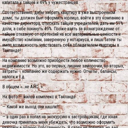
капитала у тайцев и 49% у чужестранцев.
Соответственно, дабы забрать квартиру в уже выстроенном
доме, ты должен был оформить юрлицо, войти в эту компанию в
качестве директора, отыскать тайцев учредителей, дать им 51%
доли, а себе покинуть 49%. Позже взять за вознаграждение от
тайцев отказную от претензий на все материальные ценности и
имущество компании, заверенную у нотариуса, и лишь затем ты
имел возможность чувствовать себя обладателем квартиры в
Таиланде!
На компанию возможно приобрести любое количество
недвижимости. Но это, во-первых, лишние заморочки, во-вторых,
затраты – компанию же содержать нужно. Отчеты , балансы,
налоги и т.д.
В общем «…не АЙС…».
На фото — жилой комплекс в Таиланде
— Какой же выход они нашли?
— в один раз я попал на экскурсию к застройщикам, где юная
девочка принялась меня убеждать, что возможно оформить
квартиру в полную собственность. Я сходу не поверил, но дал