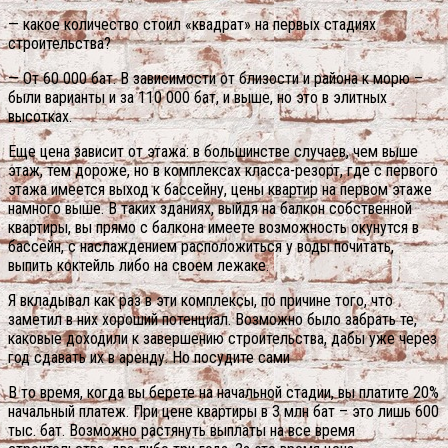
— какое количество стоил «квадрат» на первых стадиях
строительства?
— От 60 000 бат. В зависимости от близости и района к морю –
были варианты и за 110 000 бат, и выше, но это в элитных
высотках.
Еще цена зависит от этажа: в большинстве случаев, чем выше
этаж, тем дороже, но в комплексах класса-резорт, где с первого
этажа имеется выход к бассейну, цены квартир на первом этаже
намного выше. В таких зданиях, выйдя на балкон собственной
квартиры, вы прямо с балкона имеете возможность окунутся в
бассейн, с наслаждением расположиться у воды почитать,
выпить коктейль либо на своем лежаке.
Я вкладывал как раз в эти комплексы, по причине того, что
заметил в них хороший потенциал. Возможно было забрать те,
каковые доходили к завершению строительства, дабы уже через
год сдавать их в аренду. Но посудите сами
В то время, когда вы берете на начальной стадии, вы платите 20%
начальный платеж. При цене квартиры в 3 млн бат – это лишь 600
тыс. бат. Возможно растянуть выплаты на все время