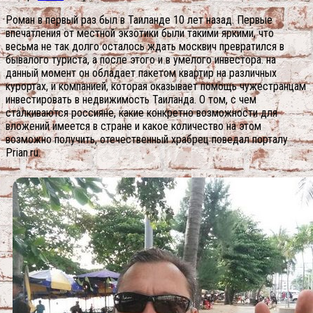
Роман в первый раз был в Таиланде 10 лет назад. Первые
впечатления от местной экзотики были такими яркими, что
весьма не так долго осталось ждать москвич превратился в
бывалого туриста, а после этого и в умелого инвестора. на
данный момент он обладает пакетом квартир на различных
курортах, и компанией, которая оказывает помощь чужестранцам
инвестировать в недвижимость Таиланда. О том, с чем
сталкиваются россияне, какие конкретно возможности для
вложений имеется в стране и какое количество на этом
возможно получить, отечественный храбрец поведал порталу
Prian.ru.