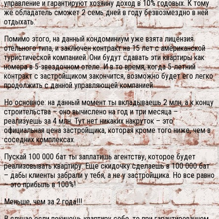
управление и гарантируют хозяину доход в 10% годовых. К тому
же обладатель сможет 2 семь дней в году безвозмездно в ней
отдыхать.
Помимо этого, на данный кондоминиум уже взята лицензия
отельного типа, и заключен контракт на 15 лет с американской
туристической компанией. Они будут сдавать эти квартиры как
номера в 5-звездочном отеле. И в то время, когда 5-летний
контракт с застройщиком закончится, возможно будет его легко
продолжить с данной управляющей компанией.
Но основное: на данный момент ты вкладываешь 2 млн, а к концу
строительства – оно вычислено на год и три месяца –
реализуешь за 4 млн. Тут нет никаких накруток – это
официальная цена застройщика, которая кроме того ниже, чем в
соседних комплексах.
Пускай 100 000 бат ты заплатишь агентству, которое будет
реализовывать квартиру. Еще скидочку сделаешь в 100 000 бат
– дабы клиенты забрали у тебя, а не у застройщика. Но все равно
– это прибыль в 100%!
Меньше, чем за 2 года!!!
В случае если покинешь квартиру себе, то при гарантированном