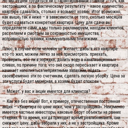
Но мы будем трудиться не с гарантированной ставкой 7-10%, как
застройщики, а по фактическому результату – какое количество
квартира сдавалась, столько и возьмёт хозяин. Итог возможно,
как выше, так и ниже – в зависимости от того, сколько месяцев
будет сдаваться конкретная квартира. Цену для сдачи вы
определяете сами, а мы только рекламируем, находим клиентов,
расселяем и смотрим за сохранностью имущества,
исправностью техники, коммунальными платежами.
Плюс, в случае если человек не желает, дабы в его квартире
кто-то жил, можем легко за ней присмотреть: приехать,
проверить, все ли в порядке, долить воду в канализационных
сливах, по причине того, что она скоро пересыхает и квартира
начинает наполняться неприятными запахами, подать
своевременно эти по счетчикам, сделать легкую уборку. Цена за
эти услуги будет мизерная, а хозяин будет спокоен.
— Может, у вас и акции имеется для клиентов?
— Как же без акций! Вот, к примеру, отечественная постоянная
акция – «Квартира по цене ниже, чем у застройщика». Неизменно
имеется частные инвесторы, каковые берут объекты на ранних
стадиях. В то время, когда приходит время реализовывать, они
снижают цену, дабы забрали у них, а не у застройщика. Кроме