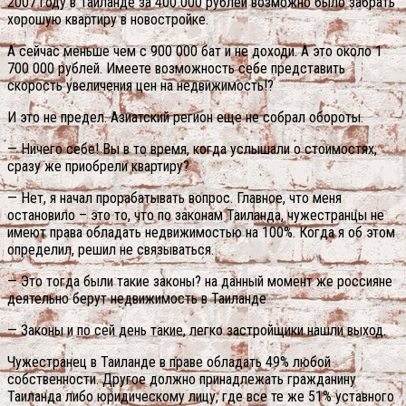
2007 году в Таиланде за 400 000 рублей возможно было забрать
хорошую квартиру в новостройке.
А сейчас меньше чем с 900 000 бат и не доходи. А это около 1
700 000 рублей. Имеете возможность себе представить
скорость увеличения цен на недвижимость!?
И это не предел. Азиатский регион еще не собрал обороты.
— Ничего себе! Вы в то время, когда услышали о стоимостях,
сразу же приобрели квартиру?
— Нет, я начал прорабатывать вопрос. Главное, что меня
остановило – это то, что по законам Таиланда, чужестранцы не
имеют права обладать недвижимостью на 100%. Когда я об этом
определил, решил не связываться.
— Это тогда были такие законы? на данный момент же россияне
деятельно берут недвижимость в Таиланде
— Законы и по сей день такие, легко застройщики нашли выход.
Чужестранец в Таиланде в праве обладать 49% любой
собственности. Другое должно принадлежать гражданину
Таиланда либо юридическому лицу, где все те же 51% уставного