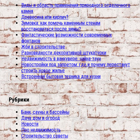
Виды и область применения природного отделочного
камня
Древесина или кирпич?
Зимовка: как помочь каменным стенам
восстановиться после зимы?
Фантастические возможности современных
фонтанов
Жби в строительстве
Разновидности декоративной штукатурки
Недвижимость в ванкувере: чайна-таун
Новостройки под запретом: где и почему перестанут
строить новое жилье
Встроенная бытовая техника для кухни
Рубрики
Бани, сауны и бассейны
Дача дом и огород
Новости
Про недвижимость
Строительство советы