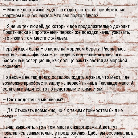
— Многие всю жизнь ездят на отдых, но так на приобретение
квартиры и не решаются. Что вас подтолкнуло?
— Я не из тех людей, до которых все продолжительно доходит.
Практически на протяжении первой же поездки начал узнавать,
что и как в том месте с жильем.
Первая идея была – о вилле на морском берегу. Рисовалась
картина, как из фильма – ты сидишь под пальмой у личного
бассейна и созерцаешь, как солнце закатывается за морской
горизонт.
Но весьма не так долго осталось ждать я узнал, что мест, где
возможно приобрести виллу на первой линии, в Таиланде мало. А
если они и видятся, то по неистовым стоимостям.
— Счет ведется на миллионы?
— Да. Отыскать возможно, но я к таким стоимостям был не
готов.
Начал выяснять, что в том месте с квартирами. А вот тут
появлялись занимательные предложения. Дабы вы осознавали: в