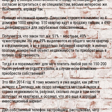
согласие встретиться с их специалистом, весьма интересно же.
Выяснилось, вправду так.
Приведу несложной пример. Допустим, строится комплекс из 4
домов на 1000 квартир. 510 квартир идут в продажу тайцам, а 490
– резервируются для зарубежных собственников.
Получается, что закон тот же: 51% – местным, 49% –
чужестранцам. Но эти 49% выделяются из общего числа квартир
в кондоминиуме, а не в раздельно забранной квартире, и именно
поэтому, конкретный объект недвижимости ты приобретаешь в
полную собственность.
Тогда я и поразмыслил: для чего платить любой раз по 150-200
тысяч рублей за отдых в отелях, в случае если возможно
приобрести собственный?
Это был 2014 год. К тому моменту я уже видел, как растет
интерес к Таиланду, как скоро начинается местный рынок и
страна недвижимости, разузнал, сколько люди в том месте
получают на квартирах, и осознал, что это еще и хороший
инвестиционный вариант.
Дал собственный телефон застройщику, растолковал, чего