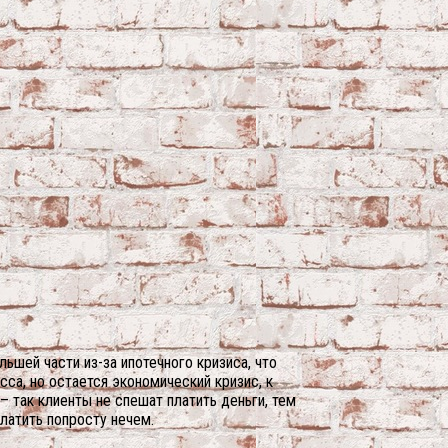
ьшей части из-за ипотечного кризиса, что
са, но остается экономический кризис, к
 так клиенты не спешат платить деньги, тем
латить попросту нечем.