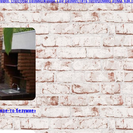
виях, способы размножения. где разместить пеперомию дома, как 
акое-то безумие»