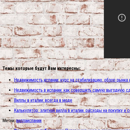
Темы которые будут Вам интересны:
Недвижимость испании: курс на стабилизацию. обзор рынка 
Недвижимость в испании: как совершить самую выгодную с
Виллы в италии: всегда в моде
Калькулятор: элитная вилла в италии. расходы на покупку и
Метки:
вилла
испании