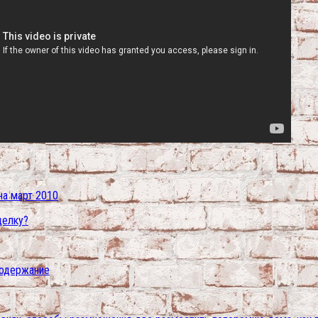
на март 2010
делку?
 содержание