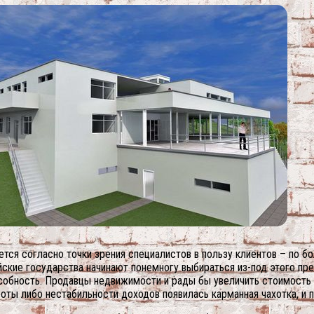
я согласно точки зрения специалистов в пользу клиентов – по бол
ские государства начинают понемногу выбираться из-под этого прес
собность. Продавцы недвижимости и рады бы увеличить стоимость –
ты либо нестабильности доходов появилась карманная чахотка, и п