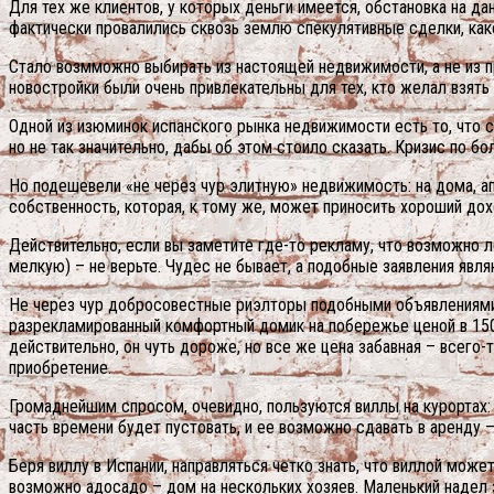
Для тех же клиентов, у которых деньги имеется, обстановка на д
фактически провалились сквозь землю спекулятивные сделки, как
Стало возмможно выбирать из настоящей недвижимости, а не из пр
новостройки были очень привлекательны для тех, кто желал взять
Одной из изюминок испанского рынка недвижимости есть то, что с
но не так значительно, дабы об этом стоило сказать. Кризис по бо
Но подешевели «не через чур элитную» недвижимость: на дома, апа
собственность, которая, к тому же, может приносить хороший дохо
Действительно, если вы заметите где-то рекламу, что возможно 
мелкую) – не верьте. Чудес не бывает, а подобные заявления явл
Не через чур добросовестные риэлторы подобными объявлениями з
разрекламированный комфортный домик на побережье ценой в 150 т
действительно, он чуть дороже, но все же цена забавная – всего
приобретение.
Громаднейшим спросом, очевидно, пользуются виллы на курортах: 
часть времени будет пустовать, и ее возможно сдавать в аренду
Беря виллу в Испании, направляться четко знать, что виллой мож
возможно адосадо – дом на нескольких хозяев. Маленький надел з