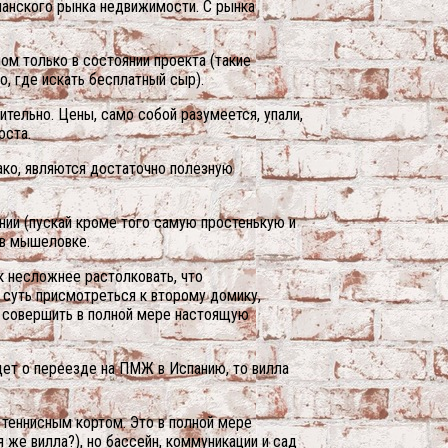
спанского рынка недвижимости. С рынка
ом только в состоянии проекта (такие
о, где искать бесплатный сыр).
тельно. Цены, само собой разумеется, упали,
оста.
нако, являются достаточно полезную
нии (пускай кроме того самую простенькую и
 в мышеловке.
к несложнее растолковать, что
 суть присмотреться к второму домику,
но совершить в полной мере настоящую
идет о переезде на ПМЖ в Испанию, то вилла
 теннисным кортом. Это в полной мере
 же вилла?), но бассейн, коммуникации и сад