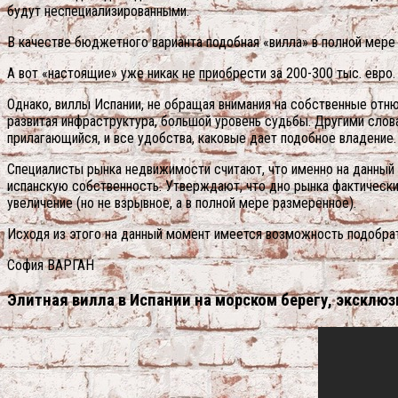
будут неспециализированными.
В качестве бюджетного варианта подобная «вилла» в полной мере
А вот «настоящие» уже никак не приобрести за 200-300 тыс. евро.
Однако, виллы Испании, не обращая внимания на собственные отн
развитая инфраструктура, большой уровень судьбы. Другими слова
прилагающийся, и все удобства, каковые дает подобное владение.
Специалисты рынка недвижимости считают, что именно на данный 
испанскую собственность. Утверждают, что дно рынка фактически
увеличение (но не взрывное, а в полной мере размеренное).
Исходя из этого на данный момент имеется возможность подобрат
София ВАРГАН
Элитная вилла в Испании на морском берегу, эксклю