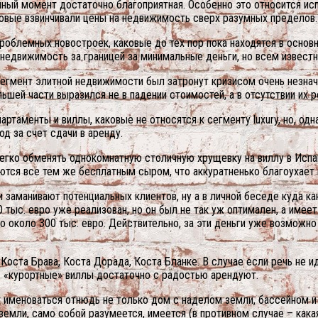
анный момент достаточно благоприятная. Особенно это относится и
овые взвинчивали цены на недвижимость сверх разумных пределов.
облемных новостроек, каковые до тех пор пока находятся в основн
 недвижимость за границей за минимальные деньги, но всем известн
егмент элитной недвижимости был затронут кризисом очень незначи
льшей части выразился не в падении стоимостей, а в отсутствии их р
ртаменты и виллы, каковые не относятся к сегменту luxury, но, од
д за счет сдачи в аренду.
легко обменять однокомнатную столичную хрущевку на виллу в Испа
яются все тем же бесплатным сыром, что аккуратненько благоухает
аманивают потенциальных клиентов, ну а в личной беседе куда ка
ыс. евро уже реализован, но он был не так уж оптимален, а имеет
-то около 300 тыс. евро. Действительно, за эти деньги уже возмож
Коста Брава, Коста Дорада, Коста Бланке. В случае если речь не 
 – «курортные» виллы достаточно с радостью арендуют.
ет именоваться отнюдь не только дом с наделом земли, бассейном и
емли, само собой разумеется, имеется (в противном случае – какая