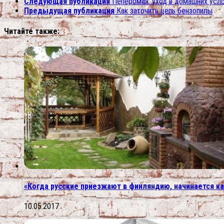
Следующая публикация
Пеперомия: уход в домашних усло
Предыдущая публикация
Как заточить цепь бензопилы
Читайте также:
«Когда русские приезжают в финляндию, начинается к
10.05.2017