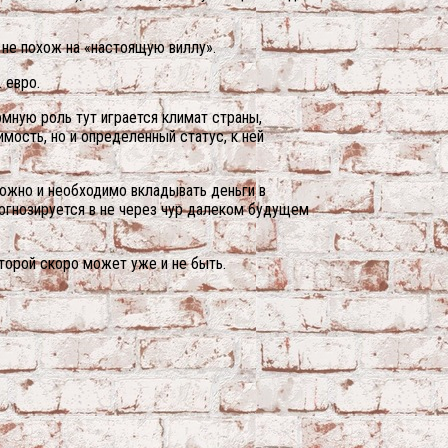
 не похож на «настоящую виллу».
 евро.
мную роль тут играется климат страны,
мость, но и определенный статус, к ней
можно и необходимо вкладывать деньги в
рогнозируется в не через чур далеком будущем
торой скоро может уже и не быть.