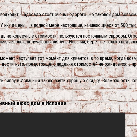
 подходит – адосадо стоят очень недорого. Но таковой дом совсем
 У них и цены – в полной мере настоящие, начинающиеся от 500 тыс.
юдь не копеечные стоимости, пользуются постоянным спросом. Огро
ми, человек, получающий виллу в Испании, берёт не только недвижи
момент наступает тот момент для клиентов, в то время, когда воз
 достигнуто, предстоящего падения стоимостей не ожидается, а п
ь виллу в Испании а также взять хорошую скидку. Возможность, ко
зивный люкс дом в Испании